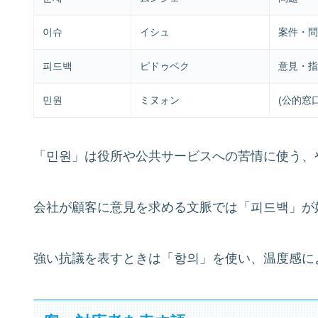
이슈
イシュ
案件・問
피드백
ピドゥベク
意見・指
민원
ミヌォン
(公的窓
「민원」は役所や公共サービスへの苦情に使う、
会社が顧客に意見を求める文脈では「피드백」が
強い抗議を表すときは「항의」を使い、温度感に