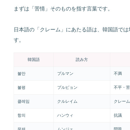
まずは「苦情」そのものを指す言葉です。
日本語の「クレーム」にあたる語は、韓国語では
す。
韓国語
読み方
불만
プルマン
不満
불평
プルピョン
不平・苦
클레임
クルレイム
クレーム
항의
ハンウィ
抗議
문제
ムンジェ
問題