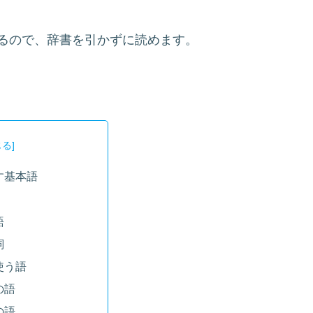
るので、辞書を引かずに読めます。
す基本語
語
詞
使う語
の語
の語