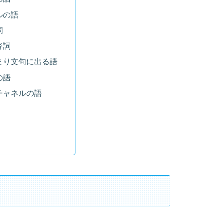
ルの語
詞
容詞
まり文句に出る語
の語
チャネルの語