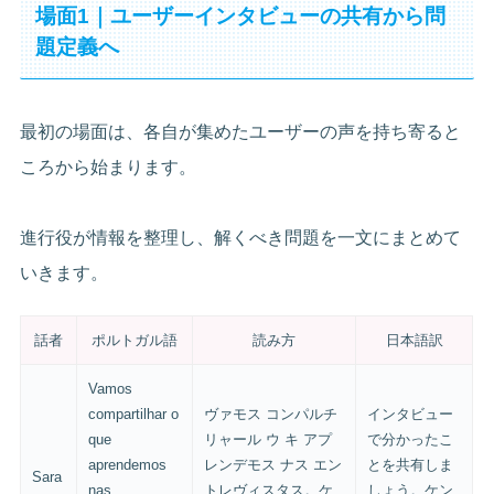
場面1｜ユーザーインタビューの共有から問
題定義へ
最初の場面は、各自が集めたユーザーの声を持ち寄ると
ころから始まります。
進行役が情報を整理し、解くべき問題を一文にまとめて
いきます。
話者
ポルトガル語
読み方
日本語訳
Vamos
compartilhar o
ヴァモス コンパルチ
インタビュー
que
リャール ウ キ アプ
で分かったこ
aprendemos
レンデモス ナス エン
とを共有しま
Sara
nas
トレヴィスタス。ケ
しょう。ケン