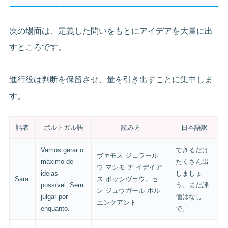
次の場面は、定義した問いをもとにアイデアを大量に出
すところです。
進行役は判断を保留させ、量を引き出すことに集中しま
す。
話者
ポルトガル語
読み方
日本語訳
Vamos gerar o
できるだけ
ヴァモス ジェラール
máximo de
たくさん出
ウ マシモ ヂ イデイア
ideias
しましょ
Sara
ス ポッシヴェウ。セ
possível. Sem
う。まだ評
ン ジュウガール ポル
julgar por
価はなし
エンクアント
enquanto.
で。