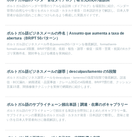
ポルトガル語のベンダー管理のリアルな会話例（ダイアログ）を場面別に紹介。ベンダー
管理の自然なやり取りをポルトガル語・カタカナ発音・日本語訳付きで解説し、日本人学
習者が会話の流れごと身につけられるよう構成した実践ガイドです。
ポルトガル語ビジネスメールの件名｜Assunto que aumenta a taxa de
abertura（BR/PT 50パターン）
ポルトガル語ビジネスメール件名(assunto)50パターンを徹底解説。formal/semi-
formal/casual 3階層、BR/PT慣行差、依頼・報告・謝罪・催促・採用・営業・祝賀の6カテ
ゴリ実務件名、開封率を上げる構造を実例紹介。
ポルトガル語ビジネスメールの謝罪｜desculpas/lamento の5段階
ポルトガル語ビジネス謝罪メールをdesculpas・lamentoの強度5段階で徹底解説。誤送
信・BCC漏れ・納期遅延・品質事故・クレーム対応の4段構造、BR/PT慣行差、クッション
言葉15選、関係修復テクニックを実例で網羅的に紹介します。
ポルトガル語のサプライチェーン頻出単語｜調達・在庫のボキャブラリー
ポルトガル語のサプライチェーンで頻出する単語を分野別にまとめたボキャブラリー集。
サプライチェーンの重要語をポルトガル語・カタカナ発音・日本語訳で整理し、意味と使
い方を日本人学習者向けに徹底解説します。