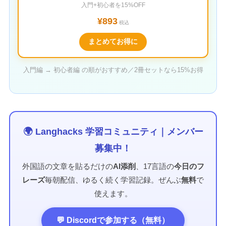
入門+初心者を15%OFF
¥893
税込
まとめてお得に
入門編 → 初心者編 の順がおすすめ／2冊セットなら15%お得
🌍 Langhacks 学習コミュニティ｜メンバー
募集中！
外国語の文章を貼るだけの
AI添削
、17言語の
今日のフ
レーズ
毎朝配信、ゆるく続く学習記録。ぜんぶ
無料
で
使えます。
💬 Discordで参加する（無料）