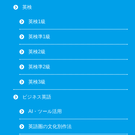
英検
英検1級
英検準1級
英検2級
英検準2級
英検3級
ビジネス英語
AI・ツール活用
英語圏の文化別作法