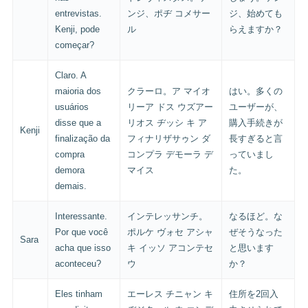
entrevistas.
ンジ、ポヂ コメサー
ジ、始めても
Kenji, pode
ル
らえますか？
começar?
Claro. A
maioria dos
クラーロ。ア マイオ
はい。多くの
usuários
リーア ドス ウズアー
ユーザーが、
disse que a
リオス ヂッシ キ ア
購入手続きが
Kenji
finalização da
フィナリザサゥン ダ
長すぎると言
compra
コンプラ デモーラ デ
っていまし
demora
マイス
た。
demais.
Interessante.
インテレッサンチ。
なるほど。な
Por que você
ポルケ ヴォセ アシャ
ぜそうなった
Sara
acha que isso
キ イッソ アコンテセ
と思います
aconteceu?
ウ
か？
Eles tinham
エーレス チニャン キ
住所を2回入