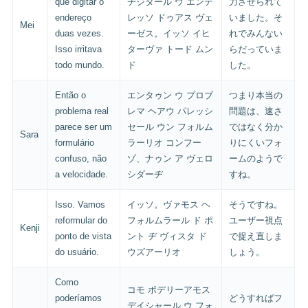
que digitar o
ヂジタール ウ エンデ
力させられて
endereço
レッソ ドゥアス ヴェ
いました。そ
Mei
duas vezes.
ーゼス。イッソ イヒ
れでみんない
Isso irritava
ターヴァ トード ムン
らだっていま
todo mundo.
ド
した。
Então o
エンタゥン ウ プロブ
つまり本当の
problema real
レマ ヘアウ パレッシ
問題は、速さ
parece ser um
セール ウン フォルム
ではなく分か
Sara
formulário
ラーリオ コンフー
りにくいフォ
confuso, não
ゾ、ナゥン ア ヴェロ
ームのようで
a velocidade.
シダーヂ
すね。
Isso. Vamos
イッソ。ヴァモス ヘ
そうですね。
reformular do
フォルムラール ド ポ
ユーザー視点
Kenji
ponto de vista
ント ヂ ヴィスタ ド
で捉え直しま
do usuário.
ウズアーリオ
しょう。
Como
コモ ポデリーアモス
poderíamos
どうすればフ
デイシャール ウ フォ