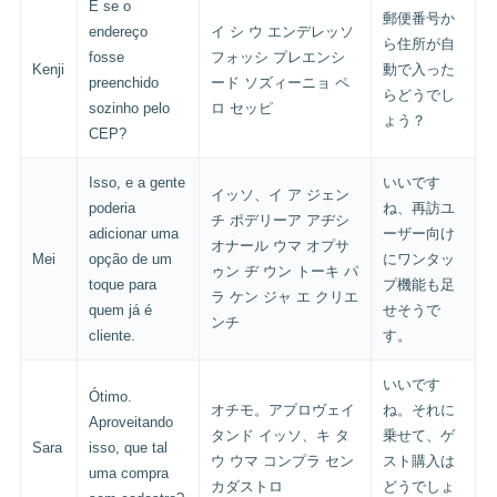
E se o
郵便番号か
endereço
イ シ ウ エンデレッソ
ら住所が自
fosse
フォッシ プレエンシ
Kenji
動で入った
preenchido
ード ソズィーニョ ペ
らどうでし
sozinho pelo
ロ セッピ
ょう？
CEP?
Isso, e a gente
いいです
イッソ、イ ア ジェン
poderia
ね、再訪ユ
チ ポデリーア アヂシ
adicionar uma
ーザー向け
オナール ウマ オプサ
Mei
opção de um
にワンタッ
ゥン ヂ ウン トーキ パ
toque para
プ機能も足
ラ ケン ジャ エ クリエ
quem já é
せそうで
ンチ
cliente.
す。
いいです
Ótimo.
オチモ。アプロヴェイ
ね。それに
Aproveitando
タンド イッソ、キ タ
乗せて、ゲ
Sara
isso, que tal
ウ ウマ コンプラ セン
スト購入は
uma compra
カダストロ
どうでしょ