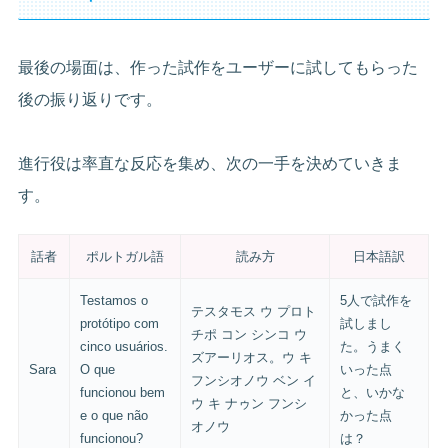
最後の場面は、作った試作をユーザーに試してもらった
後の振り返りです。
進行役は率直な反応を集め、次の一手を決めていきま
す。
話者
ポルトガル語
読み方
日本語訳
Testamos o
5人で試作を
テスタモス ウ プロト
protótipo com
試しまし
チポ コン シンコ ウ
cinco usuários.
た。うまく
ズアーリオス。ウ キ
Sara
O que
いった点
フンシオノウ ベン イ
funcionou bem
と、いかな
ウ キ ナゥン フンシ
e o que não
かった点
オノウ
funcionou?
は？