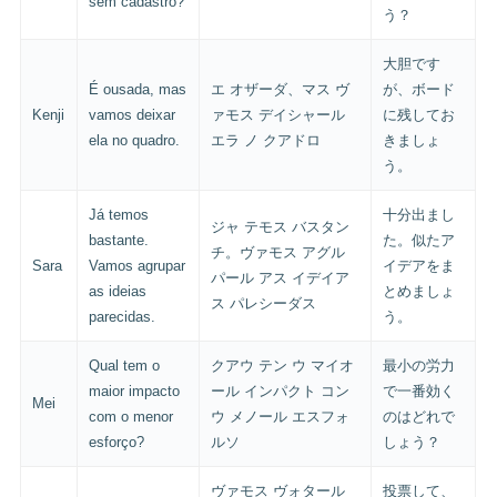
sem cadastro?
う？
大胆です
É ousada, mas
エ オザーダ、マス ヴ
が、ボード
Kenji
vamos deixar
ァモス デイシャール
に残してお
ela no quadro.
エラ ノ クアドロ
きましょ
う。
Já temos
十分出まし
ジャ テモス バスタン
bastante.
た。似たア
チ。ヴァモス アグル
Sara
Vamos agrupar
イデアをま
パール アス イデイア
as ideias
とめましょ
ス パレシーダス
parecidas.
う。
Qual tem o
クアウ テン ウ マイオ
最小の労力
maior impacto
ール インパクト コン
で一番効く
Mei
com o menor
ウ メノール エスフォ
のはどれで
esforço?
ルソ
しょう？
ヴァモス ヴォタール
投票して、