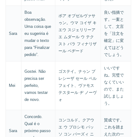
Boa
良い指摘で
ボア オブゼルヴァサ
observação.
す。一案と
ゥン。ウマ コイザ キ
Uma coisa que
して、文言
エウ スジェリリーア
Sara
eu sugeriria é
を「注文を
エ ムダール ウ テク
mudar o texto
確定」に変
スト パラ フィナリザ
para “Finalizar
えてはどう
ール ペヂード
pedido”.
でしょう。
いいです
Gostei. Não
ゴステイ。ナゥン プ
ね。完璧で
precisa ser
レシーザ セール ペル
なくていい
Mei
perfeito,
フェイト、ヴァモス
ので、また
vamos testar
テスタール ヂ ノーヴ
試しましょ
de novo.
ォ
う。
Concordo.
コンコルド。クアウ
賛成です。
Qual é o
エ ウ プロシモ パッ
これを踏ま
Sara
próximo passo
ソ コン バーズィ ニ
えた次の一