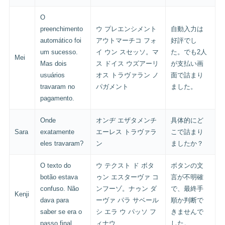
O
preenchimento
ウ プレエンシメント
自動入力は
automático foi
アウトマーチコ フォ
好評でし
um sucesso.
イ ウン スセッソ。マ
た。でも2人
Mei
Mas dois
ス ドイス ウズアーリ
が支払い画
usuários
オス トラヴァラン ノ
面で詰まり
travaram no
パガメント
ました。
pagamento.
Onde
オンヂ エザタメンチ
具体的にど
Sara
exatamente
エーレス トラヴァラ
こで詰まり
eles travaram?
ン
ましたか？
O texto do
ウ テクスト ド ボタ
ボタンの文
botão estava
ゥン エスターヴァ コ
言が不明確
confuso. Não
ンフーゾ。ナゥン ダ
で、最終手
Kenji
dava para
ーヴァ パラ サベール
順か判断で
saber se era o
シ エラ ウ パッソ フ
きませんで
passo final.
ィナウ
した。