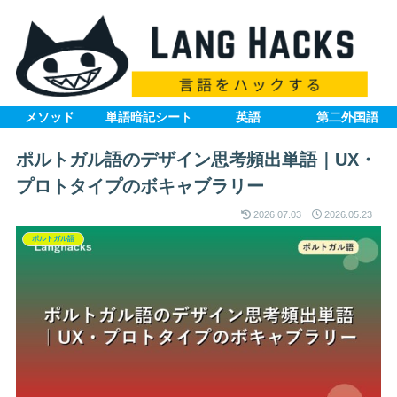
メソッド
単語暗記シート
英語
第二外国語
ポルトガル語のデザイン思考頻出単語｜UX・
プロトタイプのボキャブラリー
2026.07.03
2026.05.23
ポルトガル語