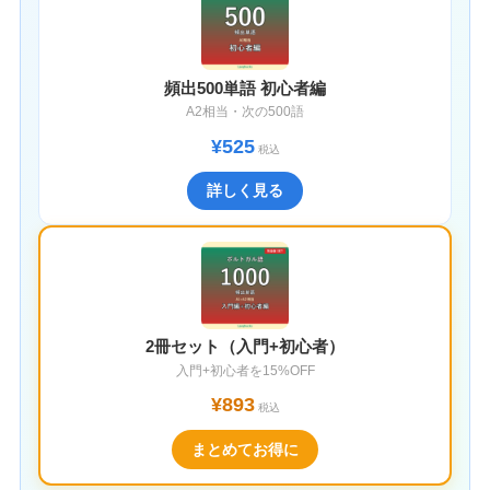
頻出500単語 初心者編
A2相当・次の500語
¥525
税込
詳しく見る
2冊セット（入門+初心者）
入門+初心者を15%OFF
¥893
税込
まとめてお得に