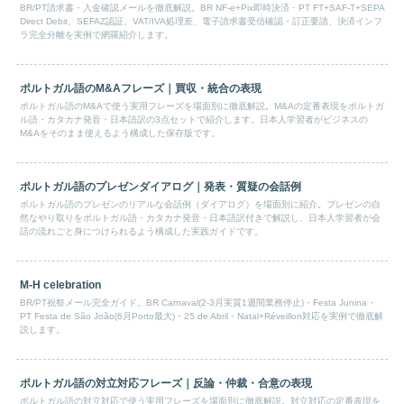
BR/PT請求書・入金確認メールを徹底解説。BR NF-e+Pix即時決済・PT FT+SAF-T+SEPA
Direct Debit、SEFAZ認証、VAT/IVA処理差、電子請求書受信確認・訂正要請、決済インフ
ラ完全分離を実例で網羅紹介します。
ポルトガル語のM&Aフレーズ｜買収・統合の表現
ポルトガル語のM&Aで使う実用フレーズを場面別に徹底解説。M&Aの定番表現をポルトガ
ル語・カタカナ発音・日本語訳の3点セットで紹介します。日本人学習者がビジネスの
M&Aをそのまま使えるよう構成した保存版です。
ポルトガル語のプレゼンダイアログ｜発表・質疑の会話例
ポルトガル語のプレゼンのリアルな会話例（ダイアログ）を場面別に紹介。プレゼンの自
然なやり取りをポルトガル語・カタカナ発音・日本語訳付きで解説し、日本人学習者が会
話の流れごと身につけられるよう構成した実践ガイドです。
M-H celebration
BR/PT祝祭メール完全ガイド。BR Carnaval(2-3月実質1週間業務停止)・Festa Junina・
PT Festa de São João(6月Porto最大)・25 de Abril・Natal+Réveillon対応を実例で徹底解
説します。
ポルトガル語の対立対応フレーズ｜反論・仲裁・合意の表現
ポルトガル語の対立対応で使う実用フレーズを場面別に徹底解説。対立対応の定番表現を