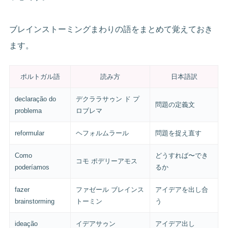
ブレインストーミングまわりの語をまとめて覚えておき
ます。
ポルトガル語
読み方
日本語訳
declaração do
デクララサゥン ド プ
問題の定義文
problema
ロブレマ
reformular
ヘフォルムラール
問題を捉え直す
Como
どうすれば〜でき
コモ ポデリーアモス
poderíamos
るか
fazer
ファゼール ブレインス
アイデアを出し合
brainstorming
トーミン
う
ideação
イデアサゥン
アイデア出し