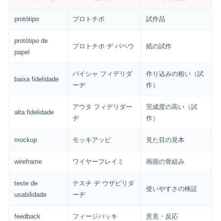
protótipo
プロトチポ
試作品
protótipo de
プロトチポ ヂ パペウ
紙の試作
papel
バイシャ フィデリダ
作り込みの粗い（試
baixa fidelidade
ーヂ
作）
アウタ フィデリダー
完成度の高い（試
alta fidelidade
ヂ
作）
mockup
モッキアッピ
見た目の見本
wireframe
ワイヤーフレイミ
画面の骨組み
teste de
テスチ ヂ ウザビリダ
使いやすさの検証
usabilidade
ーヂ
feedback
フィージバッキ
意見・反応