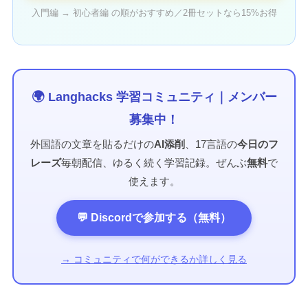
入門編 → 初心者編 の順がおすすめ／2冊セットなら15%お得
🌍 Langhacks 学習コミュニティ｜メンバー
募集中！
外国語の文章を貼るだけの
AI添削
、17言語の
今日のフ
レーズ
毎朝配信、ゆるく続く学習記録。ぜんぶ
無料
で
使えます。
💬 Discordで参加する（無料）
→ コミュニティで何ができるか詳しく見る