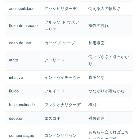
acessibilidade
アセシビリダーヂ
使える人の幅広さ
フルッソ ド ウズア
fluxo do usuário
操作の流れ
ーリオ
caso de uso
カーゾ ヂ ウーゾ
利用場面
使いづらさ・引っかか
atrito
アトリート
り
intuitivo
イントゥイチーヴォ
直感的な
fluido
フルイード
つながりが滑らかな
funcionalidade
フンシオナリダーヂ
機能
escopo
エスコポ
対象範囲
あちらを立てればこち
compensação
コンペンササゥン