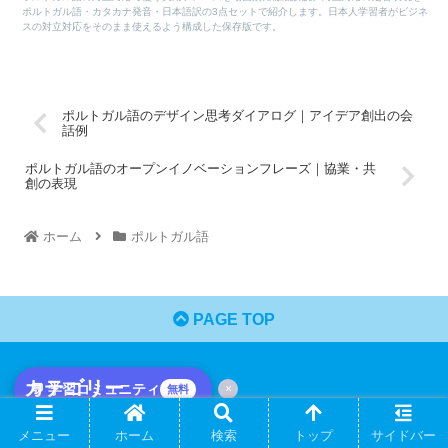
ポルトガル語・カタカナ発音・日本語訳の3点セットで紹介します。日本人学習者がビジネ
スの対立対応をそのまま使えるよう構成した保存版です。
ポルトガル語のデザイン思考ダイアログ｜アイデア創出の会
話例
ポルトガル語のオープンイノベーションフレーズ｜協業・共
創の表現
ホーム
ポルトガル語
PAGE TOP
カテゴリー
💬 学習コミュニティ
×
無料
解説・レビュー
メニュー
ホーム
検索
トップ
サイドバー