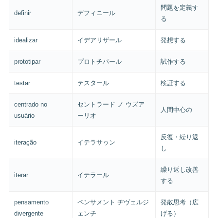
問題を定義す
definir
デフィニール
る
idealizar
イデアリザール
発想する
prototipar
プロトチパール
試作する
testar
テスタール
検証する
centrado no
セントラード ノ ウズア
人間中心の
usuário
ーリオ
反復・繰り返
iteração
イテラサゥン
し
繰り返し改善
iterar
イテラール
する
pensamento
ペンサメント ヂヴェルジ
発散思考（広
divergente
ェンチ
げる）