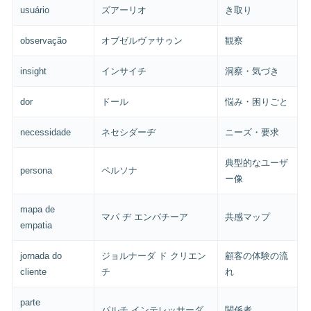
usuário
ズアーリオ
き取り
observação
オブゼルヴァサゥン
観察
insight
インサイチ
洞察・気づき
dor
ドール
悩み・困りごと
necessidade
ネセシダーヂ
ニーズ・要求
典型的なユーザ
persona
ペルソナ
ー像
mapa de
マパ ヂ エンパチーア
共感マップ
empatia
jornada do
ジョルナーダ ド クリエン
顧客の体験の流
cliente
チ
れ
parte
パルチ インテレッサーダ
関係者