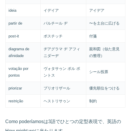
ideia
イデイア
アイデア
partir de
パルチール ヂ
〜を土台に広げる
post-it
ポスチッチ
付箋
diagrama de
ヂアグラマ ヂ アフィ
親和図（似た意見
afinidade
ニダーヂ
の整理）
votação por
ヴォタサゥン ポル ポ
シール投票
pontos
ントス
priorizar
プリオリザール
優先順位をつける
restrição
ヘストリサゥン
制約
Como poderíamosは3語でひとつの定型表現で、英語の
How might weに当たります。