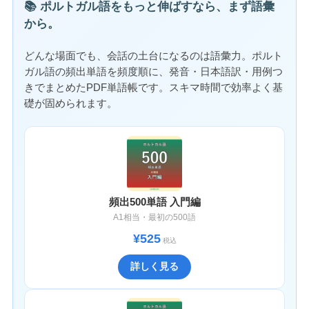
📚 ポルトガル語をもっと伸ばすなら、まず語彙
から。
どんな場面でも、会話の土台になるのは語彙力。ポルト
ガル語の頻出単語を頻度順に、発音・日本語訳・用例つ
きでまとめたPDF単語帳です。スキマ時間で効率よく基
礎が固められます。
頻出500単語 入門編
A1相当・最初の500語
¥525
税込
詳しく見る