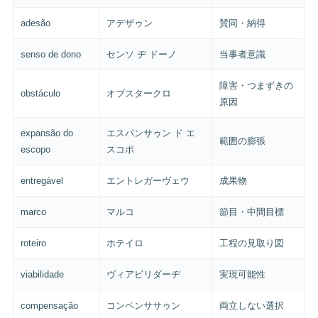
adesão
アデザゥン
賛同・納得
senso de dono
センソ ヂ ドーノ
当事者意識
障害・つまずきの
obstáculo
オブスタークロ
原因
expansão do
エスパンサゥン ド エ
範囲の膨張
escopo
スコポ
entregável
エントレガーヴェウ
成果物
marco
マルコ
節目・中間目標
roteiro
ホテイロ
工程の見取り図
viabilidade
ヴィアビリダーヂ
実現可能性
compensação
コンペンササゥン
両立しない選択