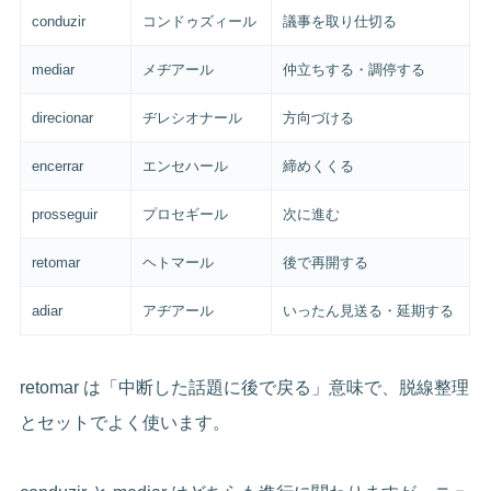
conduzir
コンドゥズィール
議事を取り仕切る
mediar
メヂアール
仲立ちする・調停する
direcionar
ヂレシオナール
方向づける
encerrar
エンセハール
締めくくる
prosseguir
プロセギール
次に進む
retomar
ヘトマール
後で再開する
adiar
アヂアール
いったん見送る・延期する
retomar は「中断した話題に後で戻る」意味で、脱線整理
とセットでよく使います。