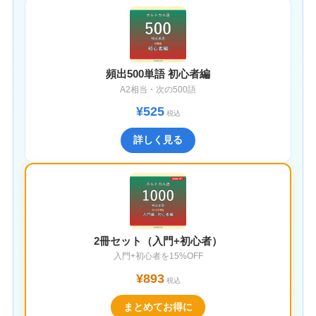
頻出500単語 初心者編
A2相当・次の500語
¥525
税込
詳しく見る
2冊セット（入門+初心者）
入門+初心者を15%OFF
¥893
税込
まとめてお得に