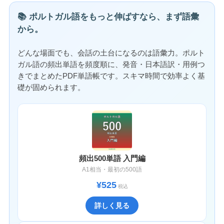
📚 ポルトガル語をもっと伸ばすなら、まず語彙
から。
どんな場面でも、会話の土台になるのは語彙力。ポルト
ガル語の頻出単語を頻度順に、発音・日本語訳・用例つ
きでまとめたPDF単語帳です。スキマ時間で効率よく基
礎が固められます。
頻出500単語 入門編
A1相当・最初の500語
¥525
税込
詳しく見る