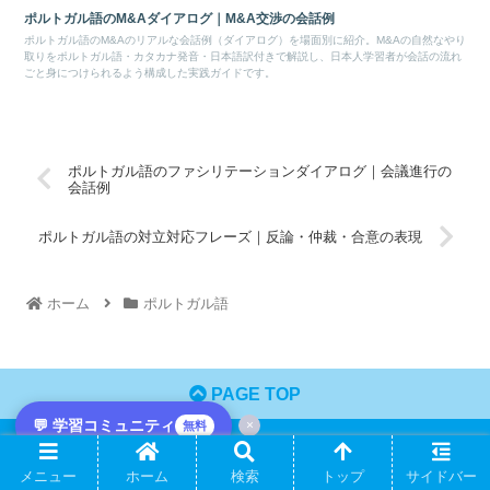
ポルトガル語のM&Aダイアログ｜M&A交渉の会話例
ポルトガル語のM&Aのリアルな会話例（ダイアログ）を場面別に紹介。M&Aの自然なやり
取りをポルトガル語・カタカナ発音・日本語訳付きで解説し、日本人学習者が会話の流れ
ごと身につけられるよう構成した実践ガイドです。
ポルトガル語のファシリテーションダイアログ｜会議進行の
会話例
ポルトガル語の対立対応フレーズ｜反論・仲裁・合意の表現
ホーム
ポルトガル語
PAGE TOP
💬 学習コミュニティ
×
無料
カテゴリー
メニュー
ホーム
検索
トップ
サイドバー