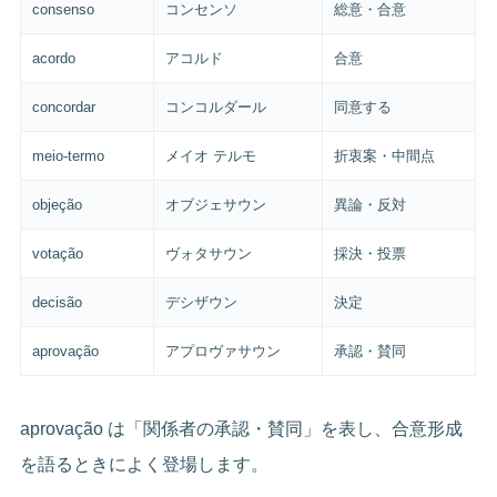
consenso
コンセンソ
総意・合意
acordo
アコルド
合意
concordar
コンコルダール
同意する
meio-termo
メイオ テルモ
折衷案・中間点
objeção
オブジェサウン
異論・反対
votação
ヴォタサウン
採決・投票
decisão
デシザウン
決定
aprovação
アプロヴァサウン
承認・賛同
aprovação は「関係者の承認・賛同」を表し、合意形成
を語るときによく登場します。