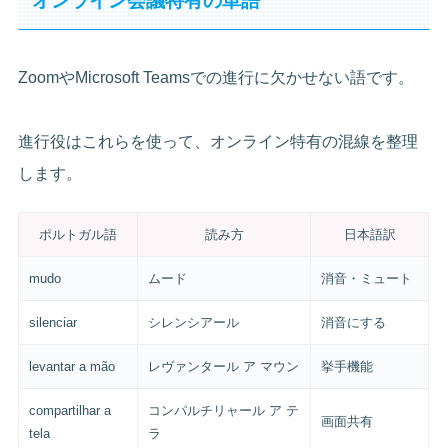
オンライン会議特有の単語
ZoomやMicrosoft Teamsでの進行に欠かせない語です。
進行役はこれらを使って、オンライン特有の混線を整理
します。
ポルトガル語
読み方
日本語訳
mudo
ムード
消音・ミュート
silenciar
シレンシアール
消音にする
levantar a mão
レヴァンタール ア マウン
挙手機能
compartilhar a
コンパルチリャール ア テ
画面共有
tela
ラ