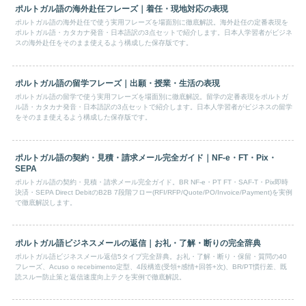
ポルトガル語の海外赴任フレーズ｜着任・現地対応の表現
ポルトガル語の海外赴任で使う実用フレーズを場面別に徹底解説。海外赴任の定番表現を
ポルトガル語・カタカナ発音・日本語訳の3点セットで紹介します。日本人学習者がビジネ
スの海外赴任をそのまま使えるよう構成した保存版です。
ポルトガル語の留学フレーズ｜出願・授業・生活の表現
ポルトガル語の留学で使う実用フレーズを場面別に徹底解説。留学の定番表現をポルトガ
ル語・カタカナ発音・日本語訳の3点セットで紹介します。日本人学習者がビジネスの留学
をそのまま使えるよう構成した保存版です。
ポルトガル語の契約・見積・請求メール完全ガイド｜NF-e・FT・Pix・
SEPA
ポルトガル語の契約・見積・請求メール完全ガイド。BR NF-e・PT FT・SAF-T・Pix即時
決済・SEPA Direct DebitのB2B 7段階フロー(RFI/RFP/Quote/PO/Invoice/Payment)を実例
で徹底解説します。
ポルトガル語ビジネスメールの返信｜お礼・了解・断りの完全辞典
ポルトガル語ビジネスメール返信5タイプ完全辞典。お礼・了解・断り・保留・質問の40
フレーズ、Acuso o recebimento定型、4段構造(受領+感情+回答+次)、BR/PT慣行差、既
読スルー防止策と返信速度向上テクを実例で徹底解説。