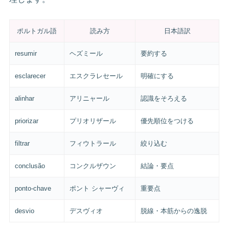
ポルトガル語
読み方
日本語訳
resumir
ヘズミール
要約する
esclarecer
エスクラレセール
明確にする
alinhar
アリニャール
認識をそろえる
priorizar
プリオリザール
優先順位をつける
filtrar
フィウトラール
絞り込む
conclusão
コンクルザウン
結論・要点
ponto-chave
ポント シャーヴィ
重要点
desvio
デスヴィオ
脱線・本筋からの逸脱