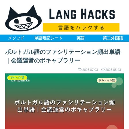
メソッド
単語暗記シート
英語
第二外国語
ポルトガル語のファシリテーション頻出単語
｜会議運営のボキャブラリー
2026.07.03
2026.05.23
ポルトガル語