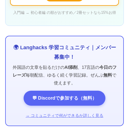
入門編 → 初心者編 の順がおすすめ／2冊セットなら15%お得
🌍 Langhacks 学習コミュニティ｜メンバー
募集中！
外国語の文章を貼るだけの
AI添削
、17言語の
今日のフ
レーズ
毎朝配信、ゆるく続く学習記録。ぜんぶ
無料
で
使えます。
💬 Discordで参加する（無料）
→ コミュニティで何ができるか詳しく見る