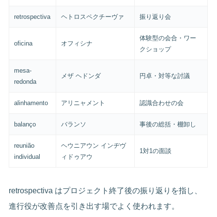
retrospectiva
ヘトロスペクチーヴァ
振り返り会
体験型の会合・ワー
oficina
オフィシナ
クショップ
mesa-
メザ ヘドンダ
円卓・対等な討議
redonda
alinhamento
アリニャメント
認識合わせの会
balanço
バランソ
事後の総括・棚卸し
reunião
ヘウニアウン インヂヴ
1対1の面談
individual
ィドゥアウ
retrospectiva はプロジェクト終了後の振り返りを指し、
進行役が改善点を引き出す場でよく使われます。