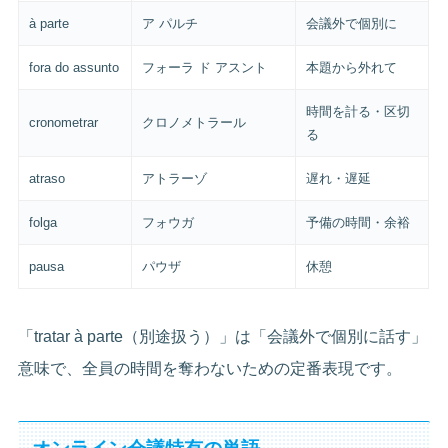
à parte
ア パルチ
会議外で個別に
fora do assunto
フォーラ ド アスント
本題から外れて
時間を計る・区切
cronometrar
クロノメトラール
る
atraso
アトラーゾ
遅れ・遅延
folga
フォウガ
予備の時間・余裕
pausa
パウザ
休憩
「tratar à parte（別途扱う）」は「会議外で個別に話す」
意味で、全員の時間を奪わないための定番表現です。