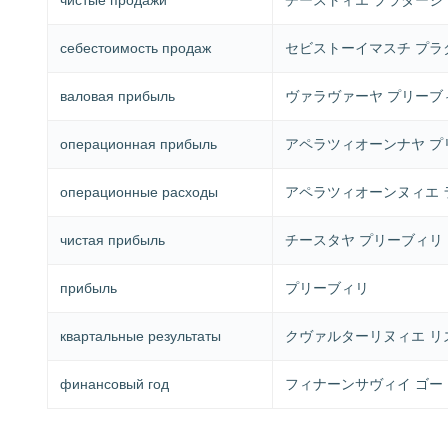
себестоимость продаж
セビストーイマスチ プラ
валовая прибыль
ヴァラヴァーヤ プリーブ
операционная прибыль
アペラツィオーンナヤ プ
операционные расходы
アペラツィオーンヌィエ 
чистая прибыль
チースタヤ プリーブィリ
прибыль
プリーブィリ
квартальные результаты
クヴァルターリヌィエ リ
финансовый год
フィナーンサヴィイ ゴー