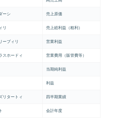
ダーシ
売上原価
ィリ
売上総利益（粗利）
リーブィリ
営業利益
ラスホードィ
営業費用（販管費等）
当期純利益
利益
ズリタートィ
四半期業績
ト
会計年度