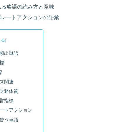
われる略語の読み方と意味
ポレートアクションの語彙
頻出単語
標
標
ズ関連
財務体質
営指標
ートアクション
使う単語