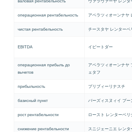
валовая рентабельность
ヴァラヴァーヤ レンタ
операционная рентабельность
アペラツィオーンナヤ 
чистая рентабельность
チースタヤ レンターベ
EBITDA
イビートダー
операционная прибыль до
アペラツィオーンナヤ 
вычетов
ェタフ
прибыльность
プリブィーリナスチ
базисный пункт
バーズィスヌィイ プー
рост рентабельности
ロースト レンターベリ
снижение рентабельности
スニジェーニエ レンタ