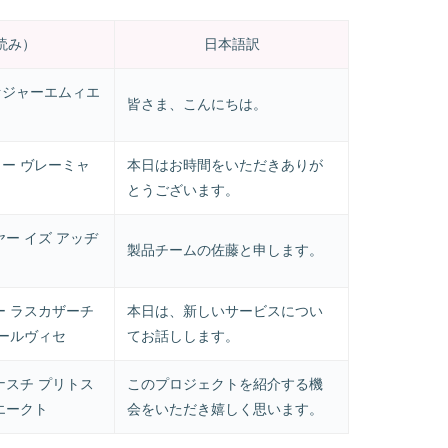
読み）
日本語訳
ァジャーエムィエ
皆さま、こんにちは。
ー ヴレーミャ
本日はお時間をいただきありが
とうございます。
ー イズ アッヂ
製品チームの佐藤と申します。
ー ラスカザーチ
本日は、新しいサービスについ
セールヴィセ
てお話しします。
ナスチ プリトス
このプロジェクトを紹介する機
エークト
会をいただき嬉しく思います。