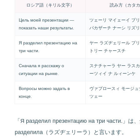
ロシア語（キリル文字）
読み方（カタ
Цель моей презентации —
ツェーリ マイェーイ プ
показать наши результаты.
パカザーチ ナーシ リズ
Я разделил презентацию на
ヤー ラズヂェリール プ
три части.
トリー チャースチ
Сначала я расскажу о
スナチャーラ ヤー ラスカ
ситуации на рынке.
ーツィイ ナ ルィーンケ
Вопросы можно задать в
ヴァプロースィ モージュナ
конце.
ツェー
「Я разделил презентацию на три ч
разделила（ラズヂェリーラ）と言います。