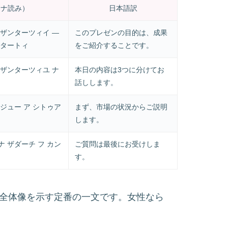
カナ読み）
日本語訳
リザンターツィイ ―
このプレゼンの目的は、成果
リタートィ
をご紹介することです。
リザンターツィユ ナ
本日の内容は3つに分けてお
話しします。
ジュー ア シトゥア
まず、市場の状況からご説明
します。
 ザダーチ フ カン
ご質問は最後にお受けしま
す。
асти.」は、全体像を示す定番の一文です。女性なら