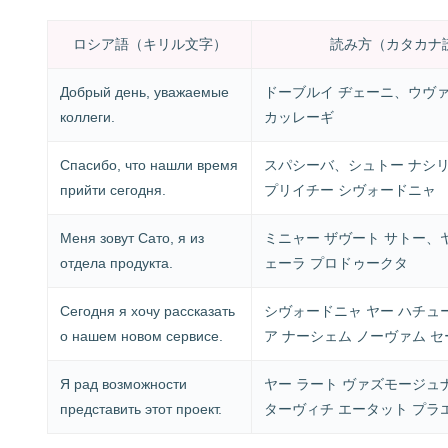
ロシア語（キリル文字）
読み方（カタカナ
Добрый день, уважаемые
ドーブルイ ヂェーニ、ウヴ
коллеги.
カッレーギ
Спасибо, что нашли время
スパシーバ、シュトー ナシリ
прийти сегодня.
プリイチー シヴォードニャ
Меня зовут Сато, я из
ミニャー ザヴート サトー、ヤ
отдела продукта.
ェーラ プロドゥークタ
Сегодня я хочу рассказать
シヴォードニャ ヤー ハチュ
о нашем новом сервисе.
ア ナーシェム ノーヴァム 
Я рад возможности
ヤー ラート ヴァズモージュ
представить этот проект.
ターヴィチ エータット プラ