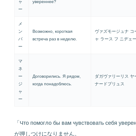
ャ
увереннее?
ー
メ
ン
Возможно, короткая
ヴァズモージュナ コ
バ
встреча раз в неделю.
ャ ラース フ ニヂェ
ー
マ
ネ
ー
Договорились. Я рядом,
ダガヴァリーリス ヤー
ジ
когда понадоблюсь.
ナードブリュス
ャ
ー
「Что помогло бы вам чувствовать се
が押しつけになりません。