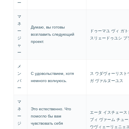
ー
マ
ネ
Думаю, вы готовы
ー
ドゥーマユ ヴィ ガ
возглавить следующий
ジ
スリェードゥユシ プ
проект.
ャ
ー
メ
ン
С удовольствием, хотя
ス ウダヴォーリスト
バ
немного волнуюсь.
ガ ヴァルヌーユス
ー
マ
ネ
Это естественно. Что
エータ イスチェース
ー
помогло бы вам
ブィ ヴァーム チュ
ジ
чувствовать себя
ウヴィェーリェニェ