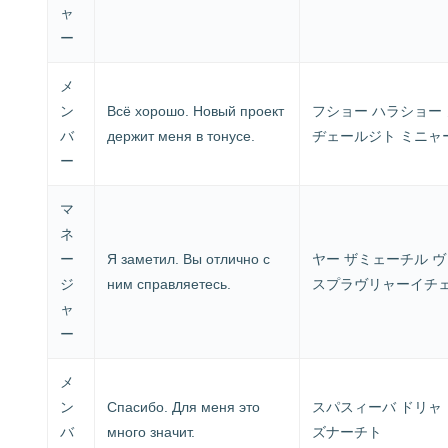
ャ
ー
メ
ン
Всё хорошо. Новый проект
フショー ハラショー
バ
держит меня в тонусе.
ヂェールジト ミニャ
ー
マ
ネ
ー
Я заметил. Вы отлично с
ヤー ザミェーチル ヴ
ジ
ним справляетесь.
スプラヴリャーイチ
ャ
ー
メ
ン
Спасибо. Для меня это
スパスィーバ ドリャ 
バ
много значит.
ズナーチト