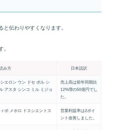
ると伝わりやすくなります。
す。
読み方
日本語訳
シエロン ウン ドセ ポル シ
売上高は前年同期比
 アスタ シンコ ミル ミジョ
12%増の50億円でし
た。
ティボ メホロ ドスシエントス
営業利益率は2ポイ
ント改善しました。