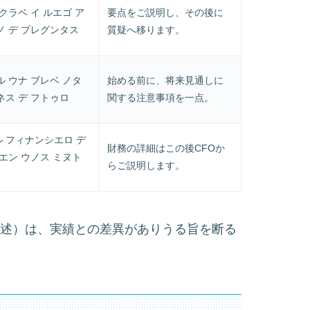
クラベ イ ルエゴ ア
要点をご説明し、その後に
ノ デ プレグンタス
質疑へ移ります。
 ウナ ブレベ ノタ
始める前に、将来見通しに
ネス デ フトゥロ
関する注意事項を一点。
 フィナンシエロ デ
財務の詳細はこの後CFOか
エン ウノス ミヌト
らご説明します。
しに関する記述）は、実績との差異がありうる旨を断る