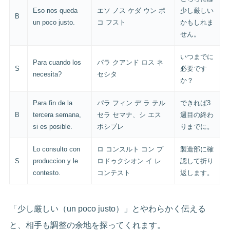
Eso nos queda
エソ ノス ケダ ウン ポ
少し厳しい
B
un poco justo.
コ フスト
かもしれま
せん。
いつまでに
Para cuando los
パラ クアンド ロス ネ
S
必要です
necesita?
セシタ
か？
Para fin de la
パラ フィン デ ラ テル
できれば3
B
tercera semana,
セラ セマナ、シ エス
週目の終わ
si es posible.
ポシブレ
りまでに。
Lo consulto con
ロ コンスルト コン プ
製造部に確
S
produccion y le
ロドゥクシオン イ レ
認して折り
contesto.
コンテスト
返します。
「少し厳しい（un poco justo）」とやわらかく伝える
と、相手も調整の余地を探ってくれます。