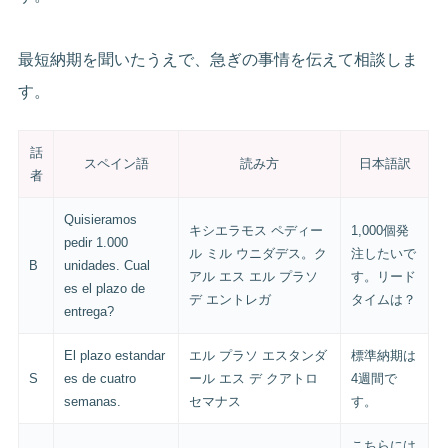
最短納期を聞いたうえで、急ぎの事情を伝えて相談しま
す。
話
スペイン語
読み方
日本語訳
者
Quisieramos
キシエラモス ペディー
1,000個発
pedir 1.000
ル ミル ウニダデス。ク
注したいで
B
unidades. Cual
アル エス エル プラソ
す。リード
es el plazo de
デ エントレガ
タイムは？
entrega?
El plazo estandar
エル プラソ エスタンダ
標準納期は
S
es de cuatro
ール エス デ クアトロ
4週間で
semanas.
セマナス
す。
こちらには