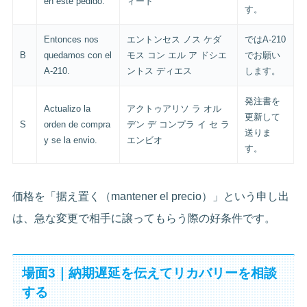
en este pedido.
ィード
す。
Entonces nos
エントンセス ノス ケダ
ではA-210
B
quedamos con el
モス コン エル ア ドシエ
でお願い
A-210.
ントス ディエス
します。
発注書を
Actualizo la
アクトゥアリソ ラ オル
更新して
S
orden de compra
デン デ コンプラ イ セ ラ
送りま
y se la envio.
エンビオ
す。
価格を「据え置く（mantener el precio）」という申し出
は、急な変更で相手に譲ってもらう際の好条件です。
場面3｜納期遅延を伝えてリカバリーを相談
する