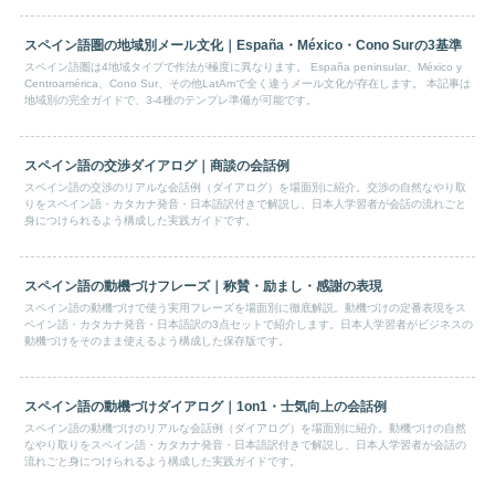
スペイン語圏の地域別メール文化｜España・México・Cono Surの3基準
スペイン語圏は4地域タイプで作法が極度に異なります。 España peninsular、México y
Centroamérica、Cono Sur、その他LatAmで全く違うメール文化が存在します。 本記事は
地域別の完全ガイドで、3-4種のテンプレ準備が可能です。
スペイン語の交渉ダイアログ｜商談の会話例
スペイン語の交渉のリアルな会話例（ダイアログ）を場面別に紹介。交渉の自然なやり取
りをスペイン語・カタカナ発音・日本語訳付きで解説し、日本人学習者が会話の流れごと
身につけられるよう構成した実践ガイドです。
スペイン語の動機づけフレーズ｜称賛・励まし・感謝の表現
スペイン語の動機づけで使う実用フレーズを場面別に徹底解説。動機づけの定番表現をス
ペイン語・カタカナ発音・日本語訳の3点セットで紹介します。日本人学習者がビジネスの
動機づけをそのまま使えるよう構成した保存版です。
スペイン語の動機づけダイアログ｜1on1・士気向上の会話例
スペイン語の動機づけのリアルな会話例（ダイアログ）を場面別に紹介。動機づけの自然
なやり取りをスペイン語・カタカナ発音・日本語訳付きで解説し、日本人学習者が会話の
流れごと身につけられるよう構成した実践ガイドです。