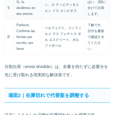
Si, lo
はい、2回に
シ、ロ ディビディモス
S
dividimos en
分けて出荷
エン ドス エンビオス
dos envios.
します。
Perfecto.
了解です。
ペルフェクト。コンフィ
Confirme las
日付を書面
ルメ ラス フェチャス ポ
B
fechas por
で確認させ
ル エスクリート、ポル
escrito, por
てくださ
ファボール
favor.
い。
分割出荷（envio dividido）は、全量を待たずに必要分を
先に受け取れる現実的な解決策です。
場面2｜在庫切れで代替案を調整する
注文しようとした品物が在庫切れだった場面です。