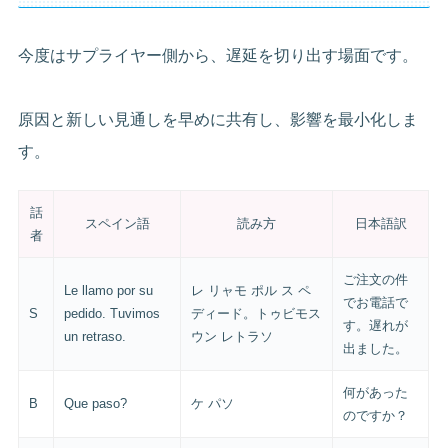
今度はサプライヤー側から、遅延を切り出す場面です。
原因と新しい見通しを早めに共有し、影響を最小化しま
す。
話
スペイン語
読み方
日本語訳
者
ご注文の件
Le llamo por su
レ リャモ ポル ス ペ
でお電話で
S
pedido. Tuvimos
ディード。トゥビモス
す。遅れが
un retraso.
ウン レトラソ
出ました。
何があった
B
Que paso?
ケ パソ
のですか？