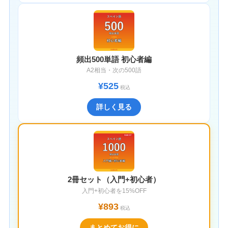
頻出500単語 初心者編
A2相当・次の500語
¥525
税込
詳しく見る
2冊セット（入門+初心者）
入門+初心者を15%OFF
¥893
税込
まとめてお得に