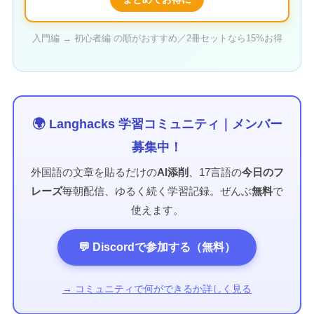
入門編 → 初心者編 の順がおすすめ／2冊セットなら15%お得
🌍 Langhacks 学習コミュニティ｜メンバー
募集中！
外国語の文章を貼るだけの
AI添削
、17言語の
今日のフ
レーズ
毎朝配信、ゆるく続く学習記録。ぜんぶ
無料
で
使えます。
💬 Discordで参加する（無料）
→ コミュニティで何ができるか詳しく見る