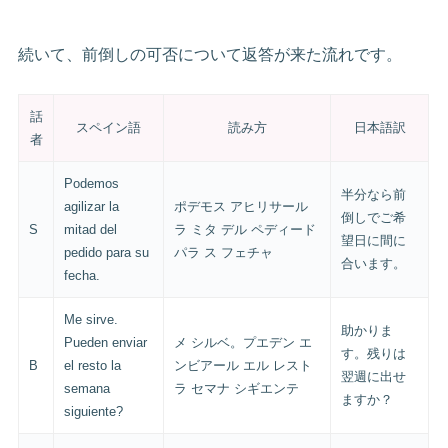
続いて、前倒しの可否について返答が来た流れです。
話
スペイン語
読み方
日本語訳
者
Podemos
半分なら前
agilizar la
ポデモス アヒリサール
倒しでご希
S
mitad del
ラ ミタ デル ペディード
望日に間に
pedido para su
パラ ス フェチャ
合います。
fecha.
Me sirve.
助かりま
Pueden enviar
メ シルベ。プエデン エ
す。残りは
B
el resto la
ンビアール エル レスト
翌週に出せ
semana
ラ セマナ シギエンテ
ますか？
siguiente?