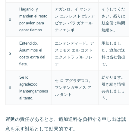
Haganlo, y
アガンロ、イ マンデ
そうしてくだ
manden el resto
ン エル レスト ポル ア
さい。残りは
B
por avion para
ビオン パラ ガナール
航空便で時間
ganar tiempo.
ティエンポ
短縮を。
Entendido.
エンテンディード。ア
承知しまし
Asumimos el
スミモス エル コスト
た。追加の送
S
costo extra del
エクストラ デル フレ
料は当社負担
flete.
テ
で。
Se lo
助かります。
セ ロ アグラデスコ。
agradezco.
引き続き情報
B
マンテンガモノス ア
Mantengamonos
共有しましょ
ル タント
al tanto.
う。
遅延の責任があるとき、追加送料を負担する申し出は誠
意を示す対応として効果的です。