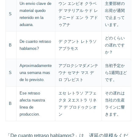
Un envio clave de
ウン エンビオ クラベ
主要部材の
material quedo
デ マテリアル ケド レ
出荷が通関
S
retenido en la
テニード エン ラ アド
で止まって
aduana.
ゥアナ
います。
どのくらい
De cuanto retraso
デ クアント レトラソ
B
の遅れです
hablamos?
アブラモス
か？
Aproximadamente
アプロクシマダメンテ
当初予定か
S
una semana mas
ウナ セマナ マス デ
ら1週間ほど
de lo previsto.
ロ プレビスト
です。
Ese retraso
エセ レトラソ アフェ
その遅れは
afecta nuestra
クタ ヌエストラ リネ
当社の生産
B
linea de
ア デ プロドゥクシオ
ラインに響
produccion.
ン
きます。
「De cuanto retraso hablamos?」は、遅延の規模をくだ