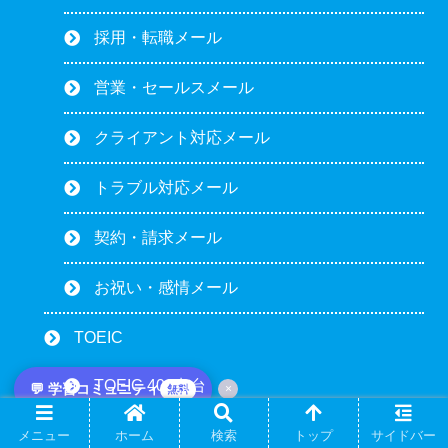
採用・転職メール
営業・セールスメール
クライアント対応メール
トラブル対応メール
契約・請求メール
お祝い・感情メール
TOEIC
TOEIC 400点台
💬 学習コミュニティ
×
無料
TOEIC 500点台
メニュー
ホーム
検索
トップ
サイドバー