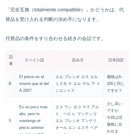
「完全互換（totalmente compatible）」かどうかは、代
替品を受け入れる判断の決め手になります。
代替品の条件をすり合わせる続きの会話です。
話
スペイン語
読み方
日本語訳
者
El precio es el
エル プレシオ エス エル
価格はA-
B
mismo que el del
ミスモ ケ エル デル ア ド
200と同じ
A-200?
シエントス
ですか？
少し高い
Es un poco mas
エス ウン ポコ マス アル
ですが、
alto, pero le
ト、ペロ レ マンテンゴ
今回は旧
S
mantengo el
エル プレシオ アンテリ
価格に合
precio anterior
オール エン エステ ペデ
わせま