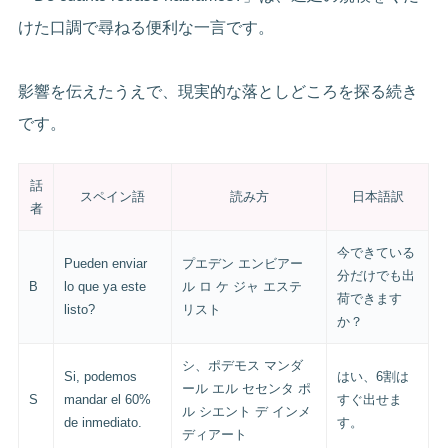
けた口調で尋ねる便利な一言です。
影響を伝えたうえで、現実的な落としどころを探る続き
です。
話
スペイン語
読み方
日本語訳
者
今できている
Pueden enviar
プエデン エンビアー
分だけでも出
B
lo que ya este
ル ロ ケ ジャ エステ
荷できます
listo?
リスト
か？
シ、ポデモス マンダ
Si, podemos
はい、6割は
ール エル セセンタ ポ
S
mandar el 60%
すぐ出せま
ル シエント デ インメ
de inmediato.
す。
ディアート