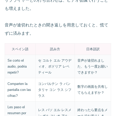
サプライヤーとの打ち合わせは、ビデオ会議で行うこと
も増えました。
音声が途切れたときの聞き返しを用意しておくと、慌て
ずに済みます。
スペイン語
読み方
日本語訳
Se corto el
セ コルト エル アウデ
音声が途切れまし
audio, podria
ィオ、ポドリア レペ
た、もう一度お願い
repetir?
ティール
できますか？
Comparten la
コンパルテン ラ パン
数字の画面を共有し
pantalla con las
タリャ コン ラス シフ
てもらえますか？
cifras?
ラス
Les paso el
レス パソ エル レスメ
終わったら要点をメ
resumen por
ン ポル コレオ アル
ールでお送りしま