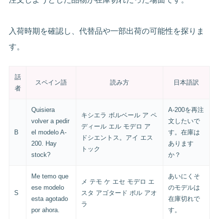
入荷時期を確認し、代替品や一部出荷の可能性を探りま
す。
話
スペイン語
読み方
日本語訳
者
Quisiera
A-200を再注
キシエラ ボルベール ア ペ
volver a pedir
文したいで
ディール エル モデロ ア
B
el modelo A-
す。在庫は
ドシエントス。アイ エス
200. Hay
あります
トック
stock?
か？
Me temo que
あいにくそ
メ テモ ケ エセ モデロ エ
ese modelo
のモデルは
S
スタ アゴタード ポル アオ
esta agotado
在庫切れで
ラ
por ahora.
す。