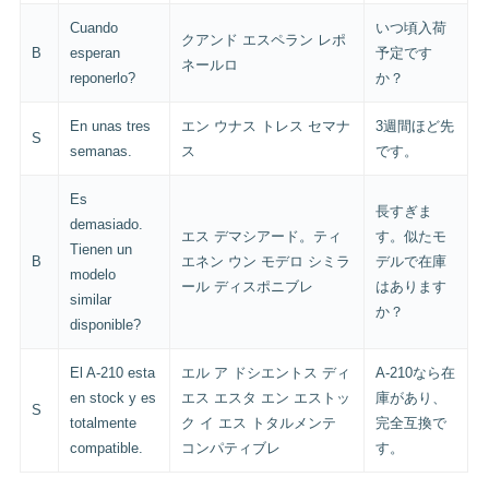
Cuando
いつ頃入荷
クアンド エスペラン レポ
B
esperan
予定です
ネールロ
reponerlo?
か？
En unas tres
エン ウナス トレス セマナ
3週間ほど先
S
semanas.
ス
です。
Es
長すぎま
demasiado.
エス デマシアード。ティ
す。似たモ
Tienen un
B
エネン ウン モデロ シミラ
デルで在庫
modelo
ール ディスポニブレ
はあります
similar
か？
disponible?
El A-210 esta
エル ア ドシエントス ディ
A-210なら在
en stock y es
エス エスタ エン エストッ
庫があり、
S
totalmente
ク イ エス トタルメンテ
完全互換で
compatible.
コンパティブレ
す。