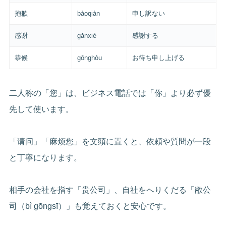
抱歉
bàoqiàn
申し訳ない
感谢
gǎnxiè
感謝する
恭候
gōnghòu
お待ち申し上げる
二人称の「您」は、ビジネス電話では「你」より必ず優
先して使います。
「请问」「麻烦您」を文頭に置くと、依頼や質問が一段
と丁寧になります。
相手の会社を指す「贵公司」、自社をへりくだる「敝公
司（bì gōngsī）」も覚えておくと安心です。