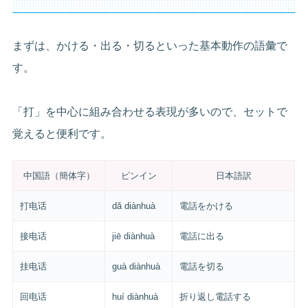
まずは、かける・出る・切るといった基本動作の語彙で
す。
「打」を中心に組み合わせる表現が多いので、セットで
覚えると便利です。
中国語（簡体字）
ピンイン
日本語訳
打电话
dǎ diànhuà
電話をかける
接电话
jiē diànhuà
電話に出る
挂电话
guà diànhuà
電話を切る
回电话
huí diànhuà
折り返し電話する