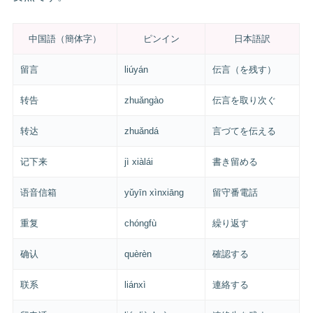
中国語（簡体字）
ピンイン
日本語訳
留言
liúyán
伝言（を残す）
转告
zhuǎngào
伝言を取り次ぐ
转达
zhuǎndá
言づてを伝える
记下来
jì xiàlái
書き留める
语音信箱
yǔyīn xìnxiāng
留守番電話
重复
chóngfù
繰り返す
确认
quèrèn
確認する
联系
liánxì
連絡する