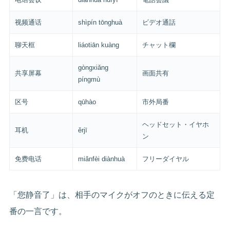
视频通话
shìpín tōnghuà
ビデオ通話
聊天框
liáotiān kuàng
チャット欄
gòngxiǎng
共享屏幕
画面共有
píngmù
区号
qūhào
市外局番
ヘッドセット・イヤホ
耳机
ěrjī
ン
免费电话
miǎnfèi diànhuà
フリーダイヤル
「您静音了」は、相手のマイクがオフのときに伝える定
番の一言です。