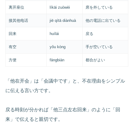
离开座位
líkāi zuòwèi
席を外している
接其他电话
jiē qítā diànhuà
他の電話に出ている
回来
huílái
戻る
有空
yǒu kòng
手が空いている
方便
fāngbiàn
都合がよい
「他在开会」は「会議中です」と、不在理由をシンプル
に伝える言い方です。
戻る時刻が分かれば「他三点左右回来」のように「回
来」で伝えると親切です。