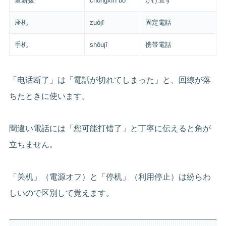
重新拨
chóngxīn bō
かけ直す
座机
zuòjī
固定電話
手机
shǒujī
携帯電話
「电话断了」は「電話が切れてしまった」と、回線が落
ちたときに使います。
間違い電話には「您可能打错了」と丁寧に伝えると角が
立ちません。
「关机」（電源オフ）と「停机」（利用停止）は紛らわ
しいので区別して覚えます。