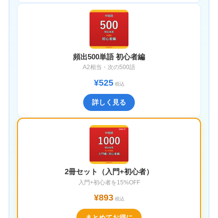
頻出500単語 初心者編
A2相当・次の500語
¥525
税込
詳しく見る
2冊セット（入門+初心者）
入門+初心者を15%OFF
¥893
税込
まとめてお得に