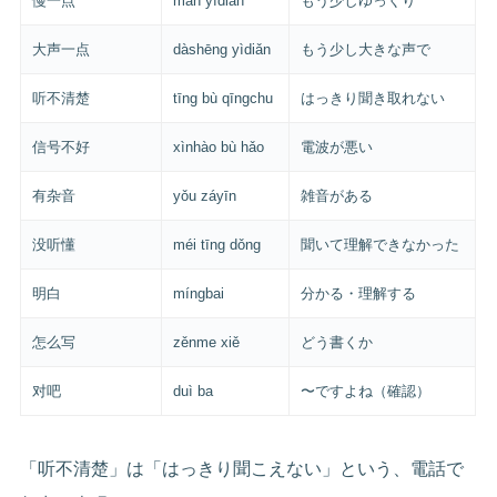
慢一点
màn yìdiǎn
もう少しゆっくり
大声一点
dàshēng yìdiǎn
もう少し大きな声で
听不清楚
tīng bù qīngchu
はっきり聞き取れない
信号不好
xìnhào bù hǎo
電波が悪い
有杂音
yǒu záyīn
雑音がある
没听懂
méi tīng dǒng
聞いて理解できなかった
明白
míngbai
分かる・理解する
怎么写
zěnme xiě
どう書くか
对吧
duì ba
〜ですよね（確認）
「听不清楚」は「はっきり聞こえない」という、電話で