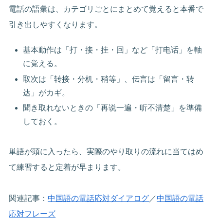
電話の語彙は、カテゴリごとにまとめて覚えると本番で
引き出しやすくなります。
基本動作は「打・接・挂・回」など「打电话」を軸
に覚える。
取次は「转接・分机・稍等」、伝言は「留言・转
达」がカギ。
聞き取れないときの「再说一遍・听不清楚」を準備
しておく。
単語が頭に入ったら、実際のやり取りの流れに当てはめ
て練習すると定着が早まります。
関連記事：
中国語の電話応対ダイアログ
／
中国語の電話
応対フレーズ