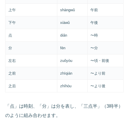
上午
shàngwǔ
午前
下午
xiàwǔ
午後
点
diǎn
〜時
分
fēn
〜分
左右
zuǒyòu
〜頃・前後
之前
zhīqián
〜より前
之后
zhīhòu
〜より後
「点」は時刻、「分」は分を表し、「三点半」（3時半）
のように組み合わせます。