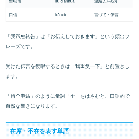
留电话
liú diànhuà
連絡先を残す
口信
kǒuxìn
言づて・伝言
「我帮您转告」は「お伝えしておきます」という頻出フ
レーズです。
受けた伝言を復唱するときは「我重复一下」と前置きし
ます。
「留个电话」のように量詞「个」をはさむと、口語的で
自然な響きになります。
在席・不在を表す単語