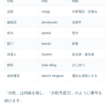
分机
fēnjī
内線
总机
zǒngjī
代表電話・交換台
接线员
jiēxiànyuán
交換手
前台
qiántái
受付
部门
bùmén
部署
负责人
fùzérén
担当者・責任者
稍等
shāo děng
少し待つ
保持通话
bǎochí tōnghuà
通話を保留にする
「分机」は内線を指し、「分机号是21」のように番号を
続けます。