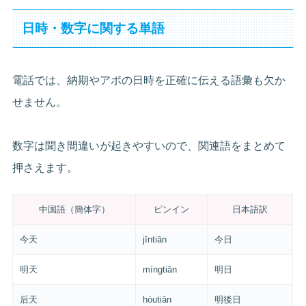
日時・数字に関する単語
電話では、納期やアポの日時を正確に伝える語彙も欠か
せません。
数字は聞き間違いが起きやすいので、関連語をまとめて
押さえます。
中国語（簡体字）
ピンイン
日本語訳
今天
jīntiān
今日
明天
míngtiān
明日
后天
hòutiān
明後日