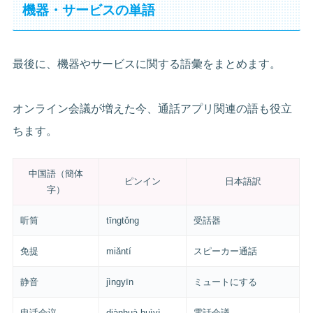
機器・サービスの単語
最後に、機器やサービスに関する語彙をまとめます。
オンライン会議が増えた今、通話アプリ関連の語も役立
ちます。
中国語（簡体
ピンイン
日本語訳
字）
听筒
tīngtǒng
受話器
免提
miǎntí
スピーカー通話
静音
jìngyīn
ミュートにする
电话会议
diànhuà huìyì
電話会議