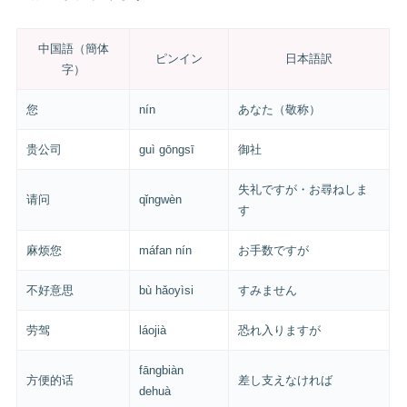
中国語（簡体
ピンイン
日本語訳
字）
您
nín
あなた（敬称）
贵公司
guì gōngsī
御社
失礼ですが・お尋ねしま
请问
qǐngwèn
す
麻烦您
máfan nín
お手数ですが
不好意思
bù hǎoyìsi
すみません
劳驾
láojià
恐れ入りますが
fāngbiàn
方便的话
差し支えなければ
dehuà