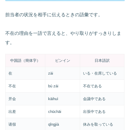
担当者の状況を相手に伝えるときの語彙です。
不在の理由を一語で言えると、やり取りがすっきりしま
す。
中国語（簡体字）
ピンイン
日本語訳
在
zài
いる・在席している
不在
bú zài
不在である
开会
kāihuì
会議中である
出差
chūchāi
出張中である
请假
qǐngjià
休みを取っている