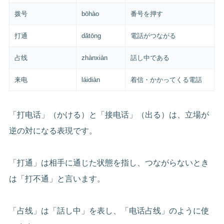
拨号
bōhào
番号を押す
打通
dǎtōng
電話がつながる
占线
zhànxiàn
話し中である
来电
láidiàn
着信・かかってくる電話
「打电话」（かける）と「接电话」（出る）は、立場が
逆の対になる表現です。
「打通」は相手に通じた状態を指し、つながらないとき
は「打不通」と言います。
「占线」は「話し中」を表し、「电话占线」のように使