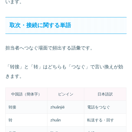
います。
取次・接続に関する単語
担当者へつなぐ場面で頻出する語彙です。
「转接」と「转」はどちらも「つなぐ」で言い換えが効
きます。
中国語（簡体字）
ピンイン
日本語訳
转接
zhuǎnjiē
電話をつなぐ
转
zhuǎn
転送する・回す