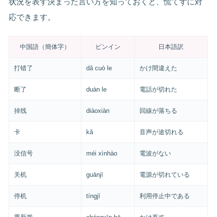
状況を表す決まった言い方を知っておくと、慌てずに対
応できます。
中国語（簡体字）
ピンイン
日本語訳
打错了
dǎ cuò le
かけ間違えた
断了
duàn le
電話が切れた
掉线
diàoxiàn
回線が落ちる
卡
kǎ
音声が途切れる
没信号
méi xìnhào
電波がない
关机
guānjī
電源が切れている
停机
tíngjī
利用停止中である