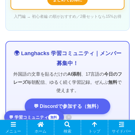
入門編 → 初心者編 の順がおすすめ／2冊セットなら15%お得
🌍 Langhacks 学習コミュニティ｜メンバー
募集中！
外国語の文章を貼るだけの
AI添削
、17言語の
今日のフ
レーズ
毎朝配信、ゆるく続く学習記録。ぜんぶ
無料
で
使えます。
💬 Discordで参加する（無料）
💬 学習コミュニティ
×
無料
→ コミュニティで何ができるか詳しく見る
メニュー
ホーム
検索
トップ
サイドバー