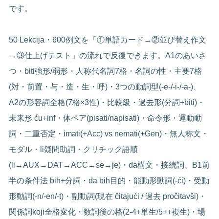
です。
50 Lekcija・600例文を「①単語カード→②並び替え作文
→③仕上げテスト」の流れで反復できます。A1のあいさ
つ・biti強形/弱形・人称代名詞7格・名詞の性・主要7格
(対・前置・与・造・生・呼)・3つの動詞型(-e-/-i-/-a-)、
A2の形容詞全格(7格×3性)・比較級・過去形(分詞+biti)・
未来形 ću+inf・体ペア(pisati/napisati)・命令形・運動動
詞・二重否定・imati(+Acc) vs nemati(+Gen)・無人称文・
モダル・li疑問助詞・クリチック語順
(li→AUX→DAT→ACC→se→je)・da構文・接続詞、B1前
半の条件法 bih+分詞・da bih目的・能動形動詞(-ći)・受動
形動詞(-n/-en/-t)・副動詞(現在 čitajući / 過去 pročitavši)・
関係詞koji全格変化・数詞後の格(2-4+単生/5++複生)・場