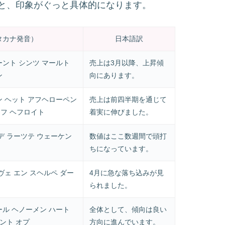
と、印象がぐっと具体的になります。
タカナ発音）
日本語訳
ーント シンツ マールト
売上は3月以降、上昇傾
ン
向にあります。
ン ヘット アフヘローペン
売上は前四半期を通じて
フ ヘフロイト
着実に伸びました。
デ ラーツテ ウェーケン
数値はここ数週間で頭打
ちになっています。
ヴェ エン スヘルペ ダー
4月に急な落ち込みが見
られました。
ール ヘノーメン ハート
全体として、傾向は良い
カント オプ
方向に進んでいます。