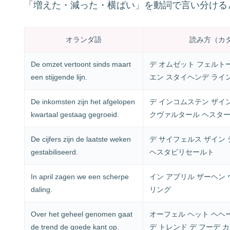
「増えた・減った・横ばい」を動詞で言い分ける
オランダ語
読み方（カ
De omzet vertoont sinds maart
デ オムゼット フェルト
een stijgende lijn.
エン スタイヘンデ ライ
De inkomsten zijn het afgelopen
デ インコムステン ザイ
kwartaal gestaag gegroeid.
クヴァルタール ヘスター
De cijfers zijn de laatste weken
デ サイフェルス ザイン 
gestabiliseerd.
ヘスタビリセールト
In april zagen we een scherpe
イン アプリル ザーヘン 
daling.
リング
Over het geheel genomen gaat
オーフェル ヘット ヘヘ
de trend de goede kant op.
デ トレンド デ フーデ 