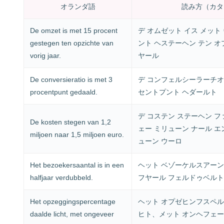
オランダ語
読み方（カタ
De omzet is met 15 procent
デ オムゼット イス メット
gestegen ten opzichte van
ント ヘステーヘン テン オ
vorig jaar.
ヤール
De conversieratio is met 3
デ コンフェルシーラーチオ 
procentpunt gedaald.
セントプント ヘダールト
デ コステン ステーヘン フ
De kosten stegen van 1,2
ェー ミリューン ナール エ
miljoen naar 1,5 miljoen euro.
ューン ウーロ
Het bezoekersaantal is in een
ヘット ベゾーケルスアーンタ
halfjaar verdubbeld.
フヤール フェルドゥベルト
Het opzeggingspercentage
ヘット オプゼヒンフスペル
daalde licht, met ongeveer
ヒト、メット オンヘフェー