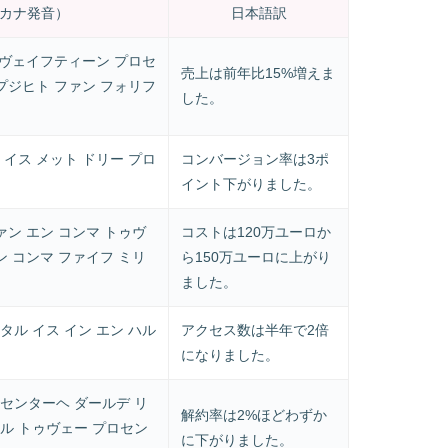
カナ発音）
日本語訳
 ヴェイフティーン プロセ
売上は前年比15%増えま
プジヒト ファン フォリフ
した。
イス メット ドリー プロ
コンバージョン率は3ポ
イント下がりました。
ァン エン コンマ トゥヴ
コストは120万ユーロか
ン コンマ ファイフ ミリ
ら150万ユーロに上がり
ました。
ル イス イン エン ハル
アクセス数は半年で2倍
になりました。
センターヘ ダールデ リ
解約率は2%ほどわずか
ル トゥヴェー プロセン
に下がりました。