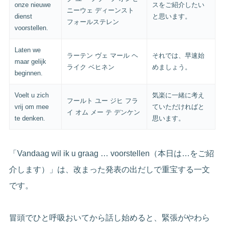
onze nieuwe
スをご紹介したい
ニーウェ ディーンスト
dienst
と思います。
フォールステレン
voorstellen.
Laten we
ラーテン ヴェ マール ヘ
それでは、早速始
maar gelijk
ライク ベヒネン
めましょう。
beginnen.
Voelt u zich
気楽に一緒に考え
フールト ユー ジヒ フラ
vrij om mee
ていただければと
イ オム メー テ デンケン
te denken.
思います。
「Vandaag wil ik u graag … voorstellen（本日は…をご紹
介します）」は、改まった発表の出だしで重宝する一文
です。
冒頭でひと呼吸おいてから話し始めると、緊張がやわら