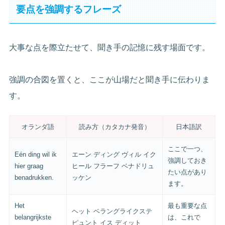
要点を強調するフレーズ
大事な点を際立たせて、聞き手の記憶に残す場面です。
強調の合図を置くと、ここが山場だと聞き手に伝わりま
す。
オランダ語
読み方（カタカナ発音）
日本語訳
ここで一つ、
Eén ding wil ik
エーン ディング ヴィル イク
強調しておき
hier graag
ヒール フラーフ ベナドリュ
たい点があり
benadrukken.
ッケン
ます。
Het
最も重要な点
ヘット ベラングライクステ
belangrijkste
は、これで
ピュント イス ディット