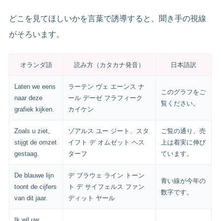
どこを見てほしいかを言葉で誘導すると、聞き手の視線
がそろいます。
オランダ語
読み方（カタカナ発音）
日本語訳
Laten we eens
ラーテン ヴェ エーンス ナ
このグラフをご
naar deze
ール デーゼ フラフィーク
覧ください。
grafiek kijken.
カイケン
Zoals u ziet,
ゾアルス ユー ジート、スタ
ご覧の通り、売
stijgt de omzet
イフト デ オムゼット ヘス
上は着実に伸び
gestaag.
ターフ
ています。
De blauwe lijn
デ ブラウェ ライン トーン
青い線が今年の
toont de cijfers
ト デ サイフェルス ファン
数字です。
van dit jaar.
ディット ヤール
Ik wil uw