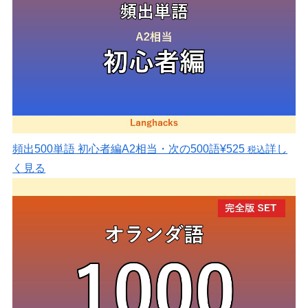
頻出500単語 初心者編
A2相当・次の500語
¥525
詳し
税込
く見る