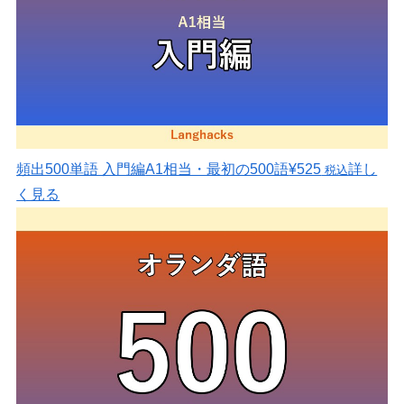
頻出500単語 入門編
A1相当・最初の500語
¥525
詳し
税込
く見る