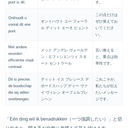
punt is dit.
す。
この点だけは
Onthoudt u
オントハウト ユー フォーラ
ぜひ覚えてお
vooral dit ene
ル ディット エーネ ピュント
いてくださ
punt.
い。
Met andere
メット アンデレ ヴォールデ
言い換える
woorden:
ン：エフィシエンツィ スタ
と、要点は効
efficiëntie staat
ート セントラール
率性です。
centraal.
Dit is precies
ディット イス プレシース デ
これこそが、
de boodschap
ボードスハップ ディー ヴァ
私たちが伝え
die wij willen
イ ヴィレン オーフェルブレ
たいメッセー
overbrengen.
ンヘン
ジです。
「Eén ding wil ik benadrukken（一つ強調したい）」と切