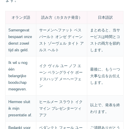
オランダ語
読み方（カタカナ発音）
日本語訳
Samengevat
サーメンヘファット ベス
まとめると、当サ
bespaart onze
パールト オンゼ ディーン
ービスは時間とコ
dienst zowel
スト ゾーヴェル タイト ア
ストの両方を節約
tijd als geld.
ルス ヘルト
します。
Ik wil u nog
イク ヴィル ユー ノフ エ
één
最後に、もう一つ
ーン ベラングライケ ボー
belangrijke
大事な点をお伝え
ドスハップ メーヘーフェ
boodschap
します。
ン
meegeven.
Hiermee sluit
ヒールメー スラウト イク
以上で、発表を終
ik mijn
マイン プレゼンターツィ
わります。
presentatie af.
アフ
Bedankt voor
ベダンクト フォール ユー
ご清聴ありがとう