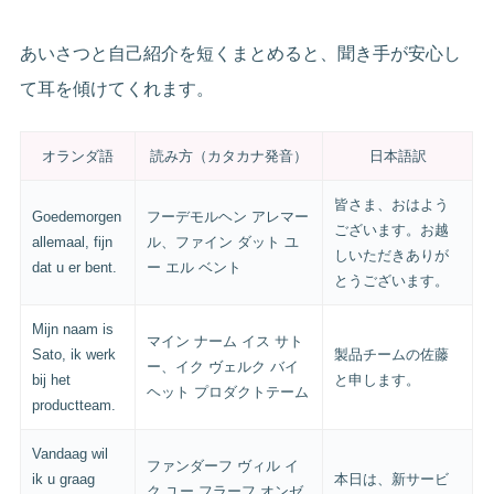
あいさつと自己紹介を短くまとめると、聞き手が安心し
て耳を傾けてくれます。
オランダ語
読み方（カタカナ発音）
日本語訳
皆さま、おはよう
Goedemorgen
フーデモルヘン アレマー
ございます。お越
allemaal, fijn
ル、ファイン ダット ユ
しいただきありが
dat u er bent.
ー エル ベント
とうございます。
Mijn naam is
マイン ナーム イス サト
Sato, ik werk
製品チームの佐藤
ー、イク ヴェルク バイ
bij het
と申します。
ヘット プロダクトテーム
productteam.
Vandaag wil
ファンダーフ ヴィル イ
ik u graag
本日は、新サービ
ク ユー フラーフ オンゼ