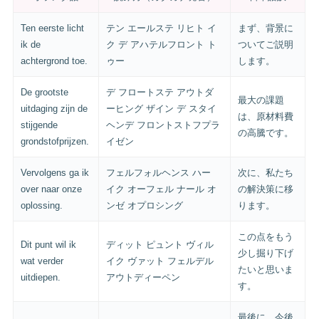
Ten eerste licht
テン エールステ リヒト イ
まず、背景に
ik de
ク デ アハテルフロント ト
ついてご説明
achtergrond toe.
ゥー
します。
De grootste
デ フロートステ アウトダ
最大の課題
uitdaging zijn de
ーヒング ザイン デ スタイ
は、原材料費
stijgende
ヘンデ フロントストフプラ
の高騰です。
grondstofprijzen.
イゼン
Vervolgens ga ik
フェルフォルヘンス ハー
次に、私たち
over naar onze
イク オーフェル ナール オ
の解決策に移
oplossing.
ンゼ オプロシング
ります。
この点をもう
Dit punt wil ik
ディット ピュント ヴィル
少し掘り下げ
wat verder
イク ヴァット フェルデル
たいと思いま
uitdiepen.
アウトディーペン
す。
最後に、今後