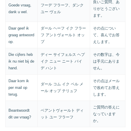
良いご質問、あ
Goede vraag,
フーデ フラーフ、ダンク
りがとうござい
dank u wel.
ユー ヴェル
ます。
Daar geef ik
ダール ヘーフ イク フラー
その点につい
graag antwoord
フ アントヴォールト オッ
て、喜んでお答
op.
プ
えします。
Die cijfers heb
ディー サイフェルス ヘプ
その数字は、今
ik nu niet bij de
イク ニュー ニート バイ
は手元にありま
hand.
デ ハント
せん。
Daar kom ik
その点はメール
ダール コム イク ペル メ
per mail op
で改めてお答え
ール オップ テリュフ
terug.
します。
ご質問の答えに
Beantwoordt
ベアントヴォールト ディ
なっています
dit uw vraag?
ット ユー フラーフ
か。