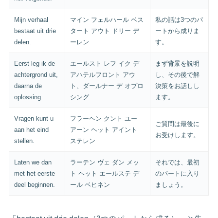
Mijn verhaal
マイン フェルハール ベス
私の話は3つのパ
bestaat uit drie
タート アウト ドリー デ
ートから成りま
delen.
ーレン
す。
Eerst leg ik de
エールスト レフ イク デ
まず背景を説明
achtergrond uit,
アハテルフロント アウ
し、その後で解
daarna de
ト、ダールナー デ オプロ
決策をお話しし
oplossing.
シング
ます。
Vragen kunt u
フラーヘン クント ユー
ご質問は最後に
aan het eind
アーン ヘット アイント
お受けします。
stellen.
ステレン
Laten we dan
ラーテン ヴェ ダン メッ
それでは、最初
met het eerste
ト ヘット エールステ デ
のパートに入り
deel beginnen.
ール ベヒネン
ましょう。