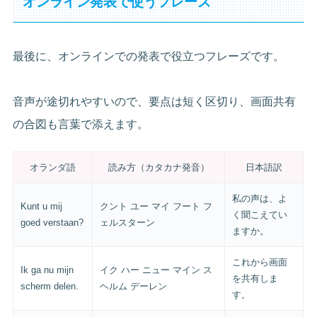
オンライン発表で使うフレーズ
最後に、オンラインでの発表で役立つフレーズです。
音声が途切れやすいので、要点は短く区切り、画面共有
の合図も言葉で添えます。
オランダ語
読み方（カタカナ発音）
日本語訳
私の声は、よ
Kunt u mij
クント ユー マイ フート フ
く聞こえてい
goed verstaan?
ェルスターン
ますか。
これから画面
Ik ga nu mijn
イク ハー ニュー マイン ス
を共有しま
scherm delen.
ヘルム デーレン
す。