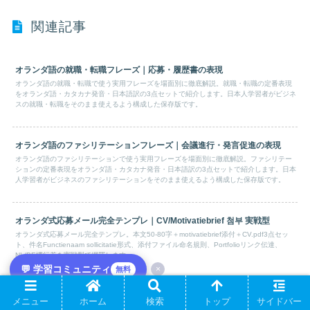
関連記事
オランダ語の就職・転職フレーズ｜応募・履歴書の表現
オランダ語の就職・転職で使う実用フレーズを場面別に徹底解説。就職・転職の定番表現
をオランダ語・カタカナ発音・日本語訳の3点セットで紹介します。日本人学習者がビジネ
スの就職・転職をそのまま使えるよう構成した保存版です。
オランダ語のファシリテーションフレーズ｜会議進行・発言促進の表現
オランダ語のファシリテーションで使う実用フレーズを場面別に徹底解説。ファシリテー
ションの定番表現をオランダ語・カタカナ発音・日本語訳の3点セットで紹介します。日本
人学習者がビジネスのファシリテーションをそのまま使えるよう構成した保存版です。
オランダ式応募メール完全テンプレ｜CV/Motivatiebrief 첨부 実戦型
オランダ式応募メール完全テンプレ。本文50-80字＋motivatiebrief添付＋CV.pdf3点セッ
ト、件名Functienaam sollicitatie形式、添付ファイル命名規則、Portfolioリンク伝達、
NL/BE慣行差を実戦型で網羅します。
💬 学習コミュニティ
×
無料
オランダ語のファシリテーション頻出単語｜会議運営のボキャブラリー
メニュー
ホーム
検索
トップ
サイドバー
オランダ語のファシリテーションで頻出する単語を分野別にまとめたボキャブラリー集。