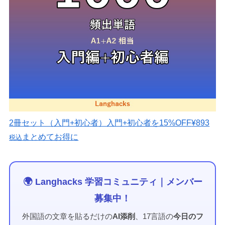
2冊セット（入門+初心者）
入門+初心者を15%OFF
¥893
まとめてお得に
税込
🌍 Langhacks 学習コミュニティ｜メンバー
募集中！
外国語の文章を貼るだけの
AI添削
、17言語の
今日のフ