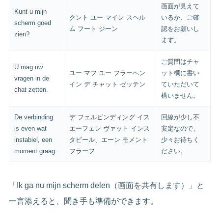
画面が見えて
Kunt u mijn
クント ユー マイン スヘル
いるか、ご確
scherm goed
ム フート ジーン
認をお願いし
zien?
ます。
ご質問はチャ
U mag uw
ユー マフ ユー フラーヘン
ット欄に書い
vragen in de
イン デ チャット ゼッテン
ていただいて
chat zetten.
構いません。
De verbinding
デ フェルビンディング イス
回線が少し不
is even wat
エーフェン ヴァット インス
安定なので、
instabiel, een
タビール、エーン モメント
少々お待ちく
moment graag.
フラーフ
ださい。
「Ik ga nu mijn scherm delen（画面を共有します）」と
一言添えると、聞き手も準備ができます。