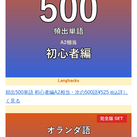
頻出500単語 初心者編
A2相当・次の500語
¥525
詳し
税込
く見る