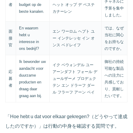
チャネルに
者
budget op de
ヘット オップ デ ベステ
予算を集中
beste kanalen.
カナーレン
しました。
En waarom
では、なぜ
面
エン ワーロム ヘプト ユ
hebt u
当社に関心
接
ー インテレッセ イン オ
interesse in
をお持ちな
官
ンス ベドレイフ
ons bedrijf?
のですか。
Ik bewonder uw
御社の持続
イク ベウォンデル ユー
aandacht voor
可能な製品
応
アーンダフト フォール デ
duurzame
への注力に
募
ュールザーメ プロデュク
producten en
共感してお
者
テン エン ドラーフ ダー
draag daar
り、貢献し
ル フラーフ アーン ベイ
graag aan bij.
たいです。
「Hoe hebt u dat voor elkaar gekregen?（どうやって達成
したのですか）」は行動の中身を確認する質問です。