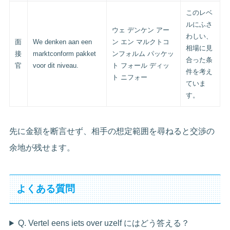
このレベ
ルにふさ
ウェ デンケン アー
わしい、
面
We denken aan een
ン エン マルクトコ
相場に見
接
marktconform pakket
ンフォルム パッケッ
合った条
官
voor dit niveau.
ト フォール ディッ
件を考え
ト ニフォー
ていま
す。
先に金額を断言せず、相手の想定範囲を尋ねると交渉の
余地が残せます。
よくある質問
Q. Vertel eens iets over uzelf にはどう答える？