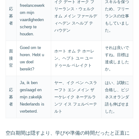
イク デート オーク フ
スキルを保つ
freelancewerk
応
リーランス・ウェルク
ため、フリー
om mijn
募
オム メイン ファールデ
ランスの仕事
vaardigheden
者
ィヘデン スヘルプ テ
もしていまし
scherp te
ハウデン
た。
houden.
Goed om te
それは良いで
面
ホート オム テ ホーレ
horen. Hebt u
すね。目標は
接
ン。ヘプト ユー ユー
uw doel
達成しました
官
ドゥール ベレイクト
bereikt?
か。
Ja, ik ben
ヤー、イク ベン ヘスラ
はい、試験に
応
geslaagd en
ーフト エン メイン ザ
合格し、ビジ
募
mijn zakelijk
ーケレイク ネーデルラ
ネスオランダ
者
Nederlands is
ンツ イス フェルベーテ
語も伸ばせま
verbeterd.
ルト
した。
空白期間は隠すより、学びや準備の時間だったと正直に