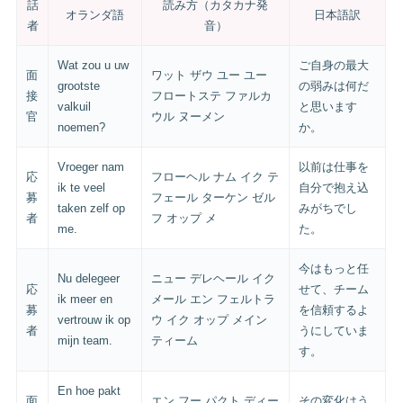
話
読み方（カタカナ発
オランダ語
日本語訳
者
音）
Wat zou u uw
ご自身の最大
面
ワット ザウ ユー ユー
grootste
の弱みは何だ
接
フロートステ ファルカ
valkuil
と思います
官
ウル ヌーメン
noemen?
か。
Vroeger nam
以前は仕事を
応
フローヘル ナム イク テ
ik te veel
自分で抱え込
募
フェール ターケン ゼル
taken zelf op
みがちでし
者
フ オップ メ
me.
た。
今はもっと任
Nu delegeer
ニュー デレヘール イク
応
せて、チーム
ik meer en
メール エン フェルトラ
募
を信頼するよ
vertrouw ik op
ウ イク オップ メイン
者
うにしていま
mijn team.
ティーム
す。
En hoe pakt
面
エン フー パクト ディー
その変化はう