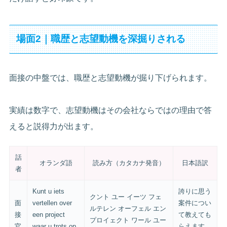
場面2｜職歴と志望動機を深掘りされる
面接の中盤では、職歴と志望動機が掘り下げられます。
実績は数字で、志望動機はその会社ならではの理由で答
えると説得力が出ます。
話
オランダ語
読み方（カタカナ発音）
日本語訳
者
Kunt u iets
誇りに思う
クント ユー イーツ フェ
面
vertellen over
案件につい
ルテレン オーフェル エン
接
een project
て教えても
プロイェクト ワール ユー
官
waar u trots op
らえます