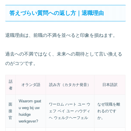
答えづらい質問への返し方｜退職理由
退職理由は、前職の不満を並べると印象を損ねます。
過去への不満ではなく、未来への期待として言い換える
のがコツです。
話
オランダ語
読み方（カタカナ発音）
日本語訳
者
Waarom gaat
面
ワーロム ハート ユー ウ
なぜ現職を離
u weg bij uw
接
ェフ ベイ ユー ハウディ
れるのです
huidige
官
ヘ ウェルクヘーフェル
か。
werkgever?