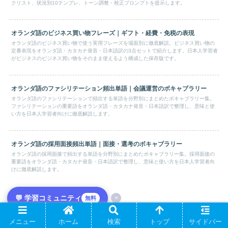
クリスト、状況別10テンプレ、トーン調整・校正プロンプトを提示します。
オランダ語のビジネス買い物フレーズ｜ギフト・経費・免税の表現
オランダ語のビジネス買い物で使う実用フレーズを場面別に徹底解説。ビジネス買い物の
定番表現をオランダ語・カタカナ発音・日本語訳の3点セットで紹介します。日本人学習者
がビジネスのビジネス買い物をそのまま使えるよう構成した保存版です。
オランダ語のファシリテーション頻出単語｜会議運営のボキャブラリー
オランダ語のファシリテーションで頻出する単語を分野別にまとめたボキャブラリー集。
ファシリテーションの重要語をオランダ語・カタカナ発音・日本語訳で整理し、意味と使
い方を日本人学習者向けに徹底解説します。
オランダ語の採用面接頻出単語｜面接・選考のボキャブラリー
オランダ語の採用面接で頻出する単語を分野別にまとめたボキャブラリー集。採用面接の
重要語をオランダ語・カタカナ発音・日本語訳で整理し、意味と使い方を日本人学習者向
けに徹底解説します。
💬 学習コミュニティ
×
無料
オランダ語の採用面接フレーズ｜自己PR・志望動機の表現
メニュー
ホーム
検索
トップ
サイドバー