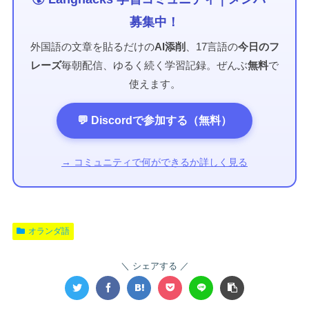
募集中！
外国語の文章を貼るだけの
AI添削
、17言語の
今日のフ
レーズ
毎朝配信、ゆるく続く学習記録。ぜんぶ
無料
で
使えます。
💬 Discordで参加する（無料）
→ コミュニティで何ができるか詳しく見る
オランダ語
シェアする