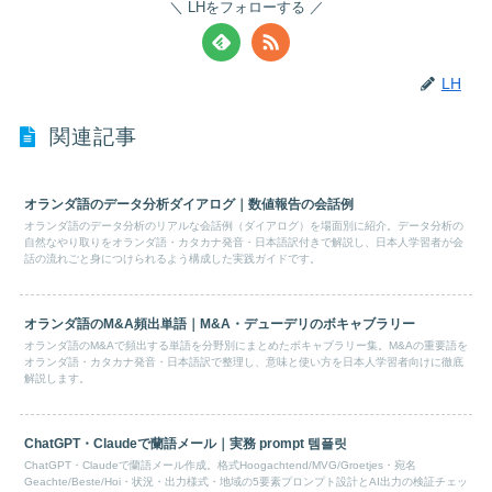
LHをフォローする
LH
関連記事
オランダ語のデータ分析ダイアログ｜数値報告の会話例
オランダ語のデータ分析のリアルな会話例（ダイアログ）を場面別に紹介。データ分析の
自然なやり取りをオランダ語・カタカナ発音・日本語訳付きで解説し、日本人学習者が会
話の流れごと身につけられるよう構成した実践ガイドです。
オランダ語のM&A頻出単語｜M&A・デューデリのボキャブラリー
オランダ語のM&Aで頻出する単語を分野別にまとめたボキャブラリー集。M&Aの重要語を
オランダ語・カタカナ発音・日本語訳で整理し、意味と使い方を日本人学習者向けに徹底
解説します。
ChatGPT・Claudeで蘭語メール｜実務 prompt 템플릿
ChatGPT・Claudeで蘭語メール作成。格式Hoogachtend/MVG/Groetjes・宛名
Geachte/Beste/Hoi・状況・出力様式・地域の5要素プロンプト設計とAI出力の検証チェッ