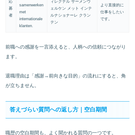
応
ィレクテル サーメンウ
samenwerken
より直接的に
募
ェルケン メット インテ
met
仕事をしたい
者
ルナショナーレ クラン
internationale
です。
テン
klanten.
前職への感謝を一言添えると、人柄への信頼につながり
ます。
退職理由は「感謝→前向きな目的」の流れにすると、角
が立ちません。
答えづらい質問への返し方｜空白期間
職歴の空白期間も、よく聞かれる質問の一つです。