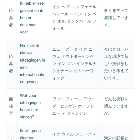
Ik heb er veel
イク ヘプ エル フェール
応
geleerd en ik
多くを学べて
ヘレールト エン イク ベ
募
ben er
感謝していま
ン エル ダンクバール フ
者
dankbaar
す。
ォール
voor.
Nu zoek ik
ニュー ズーク イク ニー
今はグローバ
nieuwe
応
ウェ アウトダーヒンゲ
ルな環境で新
uitdagingen in
募
ン イン エン インテルナ
しい挑戦をし
een
者
ショナーレ オムヘーフ
たいと考えて
internationale
ィング
います。
omgeving.
Wat voor
面
ワット フォール アウト
どんな挑戦を
uitdagingen
接
ダーヒンゲン ホープト
望んでいます
hoopt u te
官
ユー テ フィンデン
か。
vinden?
Ik wil graag
イク ウィル フラーフ デ
directer
海外の顧客と