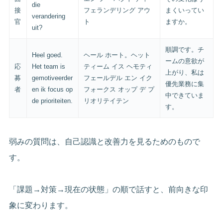
die
接
フェランデリング アウ
まくいってい
verandering
官
ト
ますか。
uit?
順調です。チ
Heel goed.
ヘール ホート。ヘット
ームの意欲が
応
Het team is
ティーム イス ヘモティ
上がり、私は
募
gemotiveerder
フェールデル エン イク
優先業務に集
者
en ik focus op
フォークス オップ デ プ
中できていま
de prioriteiten.
リオリテイテン
す。
弱みの質問は、自己認識と改善力を見るためのもので
す。
「課題→対策→現在の状態」の順で話すと、前向きな印
象に変わります。