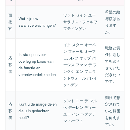
希望の給
面
ワット ゼイン ユー
Wat zijn uw
与額はあ
接
サラリス・フェルワ
salarisverwachtingen?
ります
官
フティンゲン
か。
イク スター オーペ
職務と責
ン フォール オーフ
Ik sta open voor
任に応じ
応
ェルレフ オップ バ
overleg op basis van
て相談さ
募
ーシス ファン デ フ
de functie en
せていた
者
ンクシ エン フェラ
verantwoordelijkheden.
だきたい
ントウォールデレイ
です。
クヘデン
御社で想
クント ユー デ マル
応
Kunt u de marge delen
定されて
ヘ デーレン ディー
募
die u in gedachten
いる範囲
ユー イン ヘダフテ
者
heeft?
を伺えま
ン ヘーフト
すか。