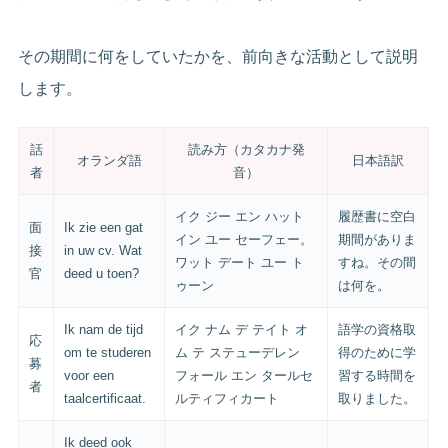
その期間に何をしていたかを、前向きな活動として説明
します。
話
読み方（カタカナ発
オランダ語
日本語訳
者
音）
イク ジー エン ハット
履歴書に空白
面
Ik zie een gat
イン ユー セーフェー。
期間がありま
接
in uw cv. Wat
ワット デート ユー ト
すね。その間
官
deed u toen?
ゥーン
は何を。
Ik nam de tijd
イク ナム デ テイト オ
語学の資格取
応
om te studeren
ム テ ステューデレン
得のために学
募
voor een
フォール エン タールセ
習する時間を
者
taalcertificaat.
ルティフィカート
取りました。
Ik deed ook