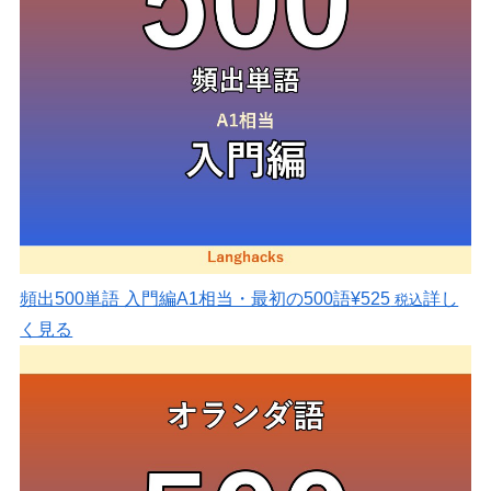
頻出500単語 入門編
A1相当・最初の500語
¥525
詳し
税込
く見る