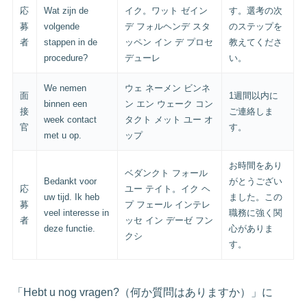
応
Wat zijn de
イク。ワット ゼイン
す。選考の次
募
volgende
デ フォルヘンデ スタ
のステップを
者
stappen in de
ッペン イン デ プロセ
教えてくださ
procedure?
デューレ
い。
We nemen
ウェ ネーメン ビンネ
面
1週間以内に
binnen een
ン エン ウェーク コン
接
ご連絡しま
week contact
タクト メット ユー オ
官
す。
met u op.
ップ
お時間をあり
ベダンクト フォール
Bedankt voor
がとうござい
応
ユー テイト。イク ヘ
uw tijd. Ik heb
ました。この
募
プ フェール インテレ
veel interesse in
職務に強く関
者
ッセ イン デーゼ フン
deze functie.
心がありま
クシ
す。
「Hebt u nog vragen?（何か質問はありますか）」に