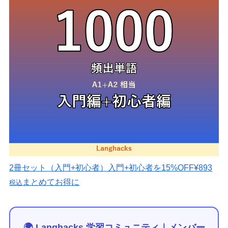
2冊セット（入門+初心者）
入門+初心者を15%OFF
¥893
まとめてお得に
税込
🌍 Langhacks 学習コミュニティ｜メンバー