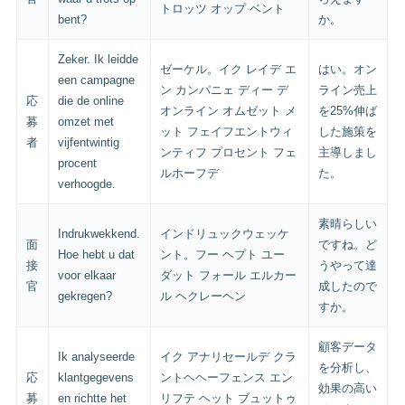
トロッツ オップ ベント
bent?
か。
Zeker. Ik leidde
ゼーケル。イク レイデ エ
はい。オン
een campagne
ン カンパニェ ディー デ
ライン売上
応
die de online
オンライン オムゼット メ
を25%伸ば
募
omzet met
ット フェイフエントウィ
した施策を
者
vijfentwintig
ンティフ プロセント フェ
主導しまし
procent
ルホーフデ
た。
verhoogde.
素晴らしい
Indrukwekkend.
インドリュックウェッケ
面
ですね。ど
Hoe hebt u dat
ント。フー ヘプト ユー
接
うやって達
voor elkaar
ダット フォール エルカー
官
成したので
gekregen?
ル ヘクレーヘン
すか。
顧客データ
Ik analyseerde
イク アナリセールデ クラ
を分析し、
応
klantgegevens
ントヘヘーフェンス エン
効果の高い
募
en richtte het
リフテ ヘット ブュットゥ