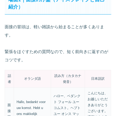
紹介）
面接の冒頭は、軽い雑談から始まることが多くありま
す。
緊張をほぐすための質問なので、短く前向きに返すのが
コツです。
話
読み方（カタカナ
オランダ語
日本語訳
者
発音）
こんにちは、
ハロー、ベダンク
お越しいただ
Hallo, bedankt voor
ト フォール ユー
面
きありがとう
uw komst. Hebt u
コムスト。ヘプト
接
ございます。
ons makkelijk
ユー オンス マッ