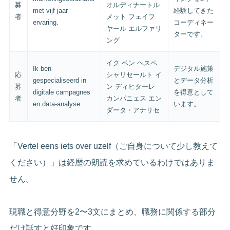
募
オルディナートル
met vijf jaar
経験してきた
者
メット フェイフ
ervaring.
コーディネー
ヤール エルファリ
ターです。
ング
イク ベン ヘスペ
Ik ben
デジタル施策
応
シャリセールト イ
gespecialiseerd in
とデータ分析
募
ン ディヒターレ
digitale campagnes
を得意として
者
カンパニェス エン
en data-analyse.
います。
ダータ・アナリセ
「Vertel eens iets over uzelf（ご自身について少し教えて
ください）」は経歴の朗読を求めているわけではありま
せん。
現職と得意分野を2〜3文にまとめ、職務に関係する部分
だけ話すと好印象です。