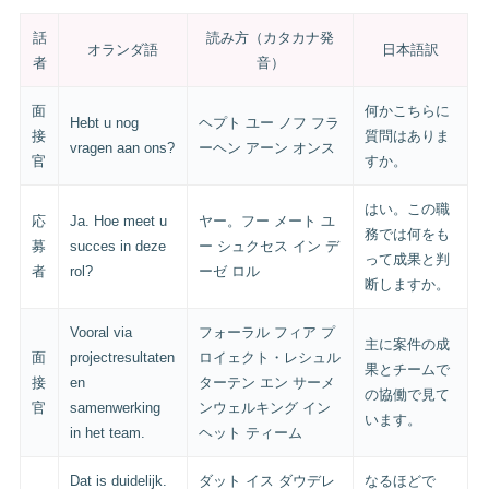
話
読み方（カタカナ発
オランダ語
日本語訳
者
音）
面
何かこちらに
Hebt u nog
ヘプト ユー ノフ フラ
接
質問はありま
vragen aan ons?
ーヘン アーン オンス
官
すか。
はい。この職
応
Ja. Hoe meet u
ヤー。フー メート ユ
務では何をも
募
succes in deze
ー シュクセス イン デ
って成果と判
者
rol?
ーゼ ロル
断しますか。
Vooral via
フォーラル フィア プ
主に案件の成
面
projectresultaten
ロイェクト・レシュル
果とチームで
接
en
ターテン エン サーメ
の協働で見て
官
samenwerking
ンウェルキング イン
います。
in het team.
ヘット ティーム
Dat is duidelijk.
ダット イス ダウデレ
なるほどで