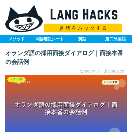
メソッド
単語暗記シート
英語
第二外国語
オランダ語の採用面接ダイアログ｜面接本番
の会話例
2026.07.03
2026.05.23
オランダ語