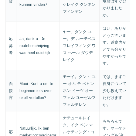
官
場所はすぐ分
kunnen vinden?
ケレイク クンネン
かりました
フィンデン
か。
はい、ありが
ヤー、ダンク ユ
とうございま
応
Ja, dank u. De
ー。デ ルーテベス
す。道案内が
募
routebeschrijving
フレイフィング ワ
とても分かり
者
was heel duidelijk.
ス ヘール ダウデ
やすかったで
レイク
す。
モーイ。クント ユ
では、まずご
面
Mooi. Kunt u om te
ー オム テ ベヒン
自身について
接
beginnen iets over
ネン イーツ オー
少し教えてい
官
uzelf vertellen?
フェル ユーゼルフ
ただけます
フェルテレン
か。
ナテュールレイ
もちろんで
ク。イク ベン マ
Natuurlijk. Ik ben
す。マーケテ
応
ルケティング・コ
marketingcoördinator
ィングを5年