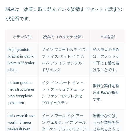
弱みは、改善に取り組んでいる姿勢までセットで話すの
が定石です。
オランダ語
読み方（カタカナ発音）
日本語訳
Mijn grootste
メイン フロートステ クラ
私の最大の強み
kracht is dat ik
フト イス ダット イク カ
は、プレッシャ
kalm blijf onder
ルム ブレイフ オンデル
ー下でも落ち着
druk.
ドリュック
けることです。
Ik ben goed in
イク ベン ホート イン ヘ
複雑な案件を整
het structureren
ット ストリュクテューレ
理するのが得意
van complexe
ン ファン コンプレクセ
です。
projecten.
プロイェクテン
Iets waar ik aan
イーツ ワール イク アー
改善中なのは、
werk, is meer
ン ウェルク、イス メール
もっと業務を任
taken durven
ターケン デュルフェン デ
せられるように