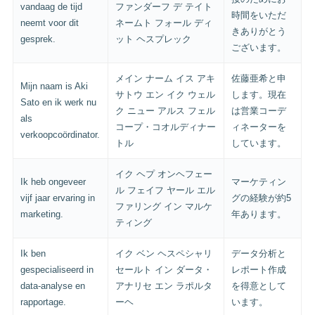
vandaag de tijd
ファンダーフ デ テイト
時間をいただ
neemt voor dit
ネームト フォール ディ
きありがとう
gesprek.
ット ヘスプレック
ございます。
メイン ナーム イス アキ
佐藤亜希と申
Mijn naam is Aki
サトウ エン イク ウェル
します。現在
Sato en ik werk nu
ク ニュー アルス フェル
は営業コーデ
als
コープ・コオルディナー
ィネーターを
verkoopcoördinator.
トル
しています。
イク ヘプ オンヘフェー
Ik heb ongeveer
マーケティン
ル フェイフ ヤール エル
vijf jaar ervaring in
グの経験が約5
ファリング イン マルケ
marketing.
年あります。
ティング
Ik ben
イク ベン ヘスペシャリ
データ分析と
gespecialiseerd in
セールト イン ダータ・
レポート作成
data-analyse en
アナリセ エン ラポルタ
を得意として
rapportage.
ーヘ
います。