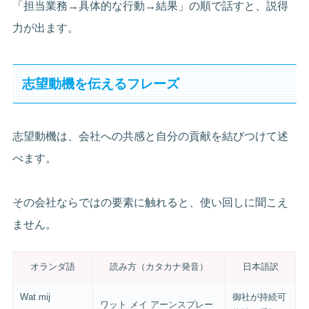
「担当業務→具体的な行動→結果」の順で話すと、説得
力が出ます。
志望動機を伝えるフレーズ
志望動機は、会社への共感と自分の貢献を結びつけて述
べます。
その会社ならではの要素に触れると、使い回しに聞こえ
ません。
オランダ語
読み方（カタカナ発音）
日本語訳
Wat mij
御社が持続可
ワット メイ アーンスプレー