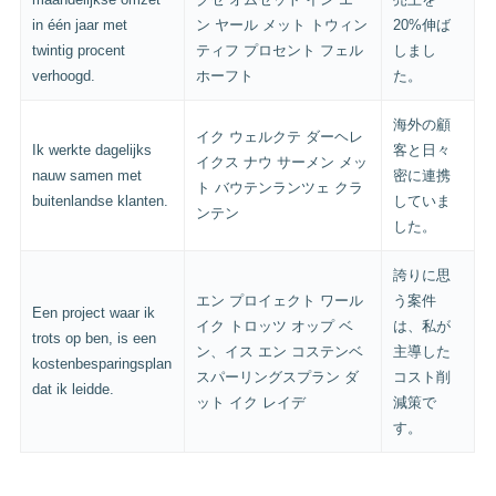
in één jaar met
ン ヤール メット トウィン
20%伸ば
twintig procent
ティフ プロセント フェル
しまし
verhoogd.
ホーフト
た。
海外の顧
イク ウェルクテ ダーヘレ
Ik werkte dagelijks
客と日々
イクス ナウ サーメン メッ
nauw samen met
密に連携
ト バウテンランツェ クラ
buitenlandse klanten.
していま
ンテン
した。
誇りに思
エン プロイェクト ワール
う案件
Een project waar ik
イク トロッツ オップ ベ
は、私が
trots op ben, is een
ン、イス エン コステンベ
主導した
kostenbesparingsplan
スパーリングスプラン ダ
コスト削
dat ik leidde.
ット イク レイデ
減策で
す。