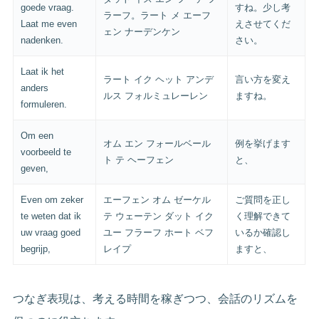
goede vraag.
すね。少し考
ラーフ。ラート メ エーフ
Laat me even
えさせてくだ
ェン ナーデンケン
nadenken.
さい。
Laat ik het
ラート イク ヘット アンデ
言い方を変え
anders
ルス フォルミュレーレン
ますね。
formuleren.
Om een
オム エン フォールベール
例を挙げます
voorbeeld te
ト テ ヘーフェン
と、
geven,
Even om zeker
エーフェン オム ゼーケル
ご質問を正し
te weten dat ik
テ ウェーテン ダット イク
く理解できて
uw vraag goed
ユー フラーフ ホート ベフ
いるか確認し
begrijp,
レイプ
ますと、
つなぎ表現は、考える時間を稼ぎつつ、会話のリズムを