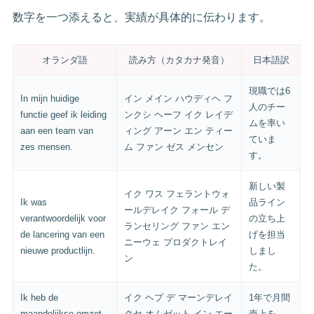
数字を一つ添えると、実績が具体的に伝わります。
オランダ語
読み方（カタカナ発音）
日本語訳
現職では6
In mijn huidige
イン メイン ハウディヘ フ
人のチー
functie geef ik leiding
ンクシ ヘーフ イク レイデ
ムを率い
aan een team van
ィング アーン エン ティー
ていま
zes mensen.
ム ファン ゼス メンセン
す。
新しい製
イク ワス フェラントウォ
Ik was
品ライン
ールデレイク フォール デ
verantwoordelijk voor
の立ち上
ランセリング ファン エン
de lancering van een
げを担当
ニーウェ プロダクトレイ
nieuwe productlijn.
しまし
ン
た。
Ik heb de
イク ヘプ デ マーンデレイ
1年で月間
maandelijkse omzet
クセ オムゼット イン エー
売上を