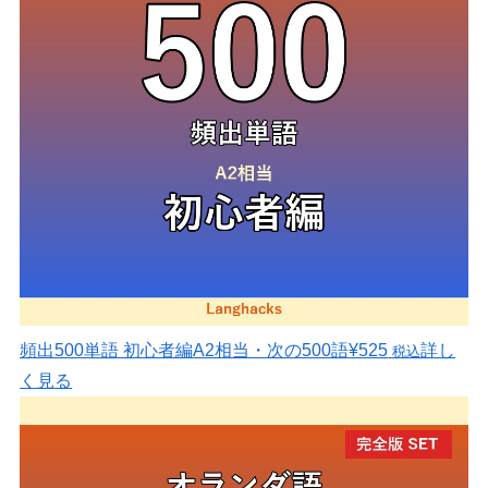
頻出500単語 初心者編
A2相当・次の500語
¥525
詳し
税込
く見る