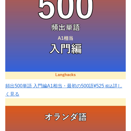
頻出500単語 入門編
A1相当・最初の500語
¥525
詳し
税込
く見る