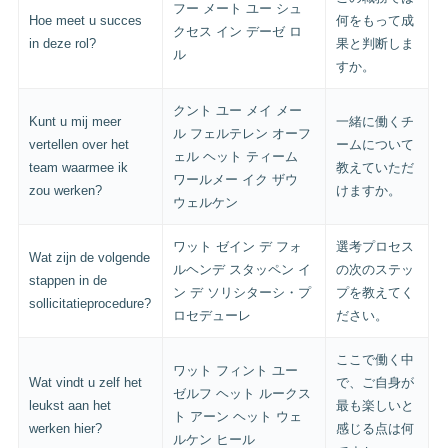
フー メート ユー シュ
Hoe meet u succes
何をもって成
クセス イン デーゼ ロ
in deze rol?
果と判断しま
ル
すか。
クント ユー メイ メー
Kunt u mij meer
一緒に働くチ
ル フェルテレン オーフ
vertellen over het
ームについて
ェル ヘット ティーム
team waarmee ik
教えていただ
ワールメー イク ザウ
zou werken?
けますか。
ウェルケン
ワット ゼイン デ フォ
選考プロセス
Wat zijn de volgende
ルヘンデ スタッペン イ
の次のステッ
stappen in de
ン デ ソリシターシ・プ
プを教えてく
sollicitatieprocedure?
ロセデューレ
ださい。
ここで働く中
ワット フィント ユー
Wat vindt u zelf het
で、ご自身が
ゼルフ ヘット ルークス
leukst aan het
最も楽しいと
ト アーン ヘット ウェ
werken hier?
感じる点は何
ルケン ヒール