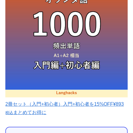
2冊セット（入門+初心者）
入門+初心者を15%OFF
¥893
まとめてお得に
税込