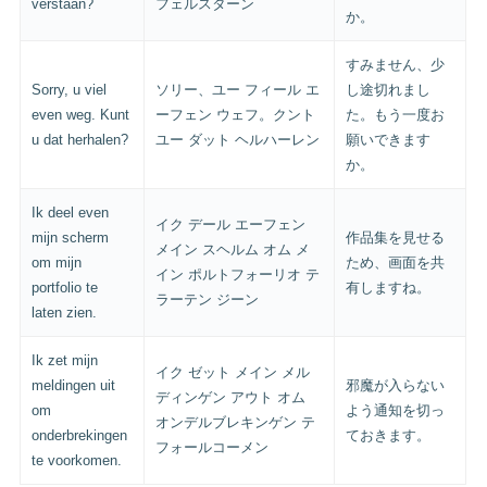
verstaan?
フェルスターン
か。
すみません、少
Sorry, u viel
ソリー、ユー フィール エ
し途切れまし
even weg. Kunt
ーフェン ウェフ。クント
た。もう一度お
u dat herhalen?
ユー ダット ヘルハーレン
願いできます
か。
Ik deel even
イク デール エーフェン
mijn scherm
作品集を見せる
メイン スヘルム オム メ
om mijn
ため、画面を共
イン ポルトフォーリオ テ
portfolio te
有しますね。
ラーテン ジーン
laten zien.
Ik zet mijn
イク ゼット メイン メル
meldingen uit
邪魔が入らない
ディンゲン アウト オム
om
よう通知を切っ
オンデルブレキンゲン テ
onderbrekingen
ておきます。
フォールコーメン
te voorkomen.