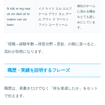
御社のチーム
Ik kijk er erg naar
イク ケイク エル エルフ
に加わる機会
uit om deel uit te
ナール アウト オム デー
をとても楽し
maken van uw
ル アウト テ マーケン
みにしていま
team.
ファン ユー ティーム
す。
「現職→経験年数→得意分野→意欲」の順に並べると、
流れが自然になります。
職歴・実績を説明するフレーズ
職歴は、肩書きだけでなく「何を達成したか」をセット
で伝えます。