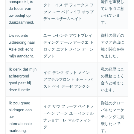
aanspreekt, is
能性を重視し
クト、イス デ フォークス フ
de focus van
ている点に惹
ァン ユー ベドレイフ オップ
uw bedrijf op
かれていま
デュールザームヘイト
duurzaamheid.
す。
Uw recente
ユー レセンテ アウトブレイ
御社の最近の
uitbreiding naar
ディング ナール アージエ ト
アジア進出に
Azië trok echt
ロック エフト メイン アーン
強く関心を持
mijn aandacht.
ダフト
ちました。
Ik denk dat mijn
私の経歴はこ
イク デンク ダット メイン
achtergrond
の職務によく
アフテルフロント ホート パ
goed past bij
合うと考えて
スト ベイ デーゼ フンクシ
deze functie.
います。
Ik zou graag
御社のグロー
イク ザウ フラーフ ベイドラ
bijdragen aan
バルなマーケ
ーヘン アーン ユー インテル
uw
ティングに貢
ナショナーレ マルケティン
internationale
献したいで
グ
marketing.
す。