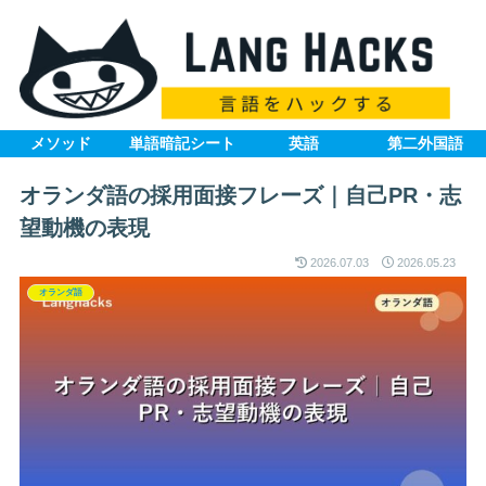
メソッド
単語暗記シート
英語
第二外国語
オランダ語の採用面接フレーズ｜自己PR・志
望動機の表現
2026.07.03
2026.05.23
オランダ語