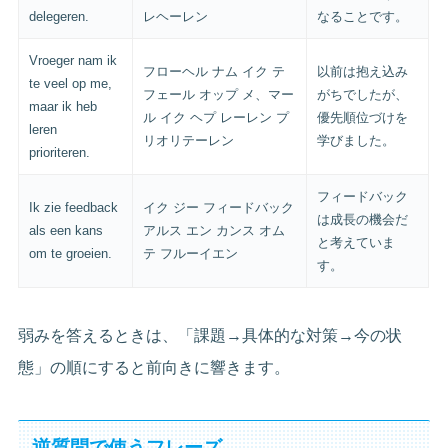
delegeren.
レヘーレン
なることです。
Vroeger nam ik
フローヘル ナム イク テ
以前は抱え込み
te veel op me,
フェール オップ メ、マー
がちでしたが、
maar ik heb
ル イク ヘプ レーレン プ
優先順位づけを
leren
リオリテーレン
学びました。
prioriteren.
フィードバック
Ik zie feedback
イク ジー フィードバック
は成長の機会だ
als een kans
アルス エン カンス オム
と考えていま
om te groeien.
テ フルーイエン
す。
弱みを答えるときは、「課題→具体的な対策→今の状
態」の順にすると前向きに響きます。
逆質問で使うフレーズ