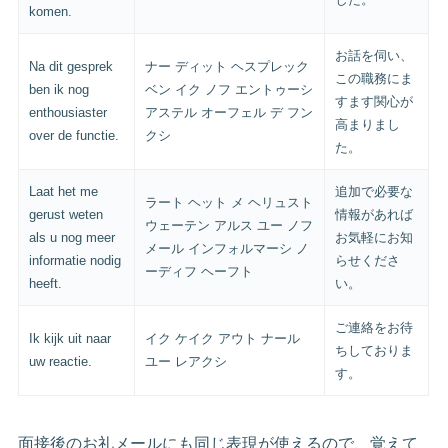
komen.
お話を伺い、
Na dit gesprek
ナー ディット ヘスプレック
この職務にま
ben ik nog
ベン イク ノフ エントゥーシ
すます関心が
enthousiaster
アステル オーフェル デ フン
高まりまし
over de functie.
クシ
た。
Laat het me
追加で必要な
ラート ヘット メ ヘリュスト
gerust weten
情報があれば
ウェーテン アルス ユー ノフ
als u nog meer
お気軽にお知
メール インフォルマーシ ノ
informatie nodig
らせくださ
ーディフ ヘーフト
heeft.
い。
ご連絡をお待
Ik kijk uit naar
イク ケイク アウト ナール
ちしておりま
uw reactie.
ユー レアクシ
す。
面接後のお礼メールにも同じ表現が使えるので、覚えて