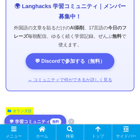
🌍 Langhacks 学習コミュニティ｜メンバー
募集中！
外国語の文章を貼るだけの
AI添削
、17言語の
今日のフ
レーズ
毎朝配信、ゆるく続く学習記録。ぜんぶ
無料
で
使えます。
💬 Discordで参加する（無料）
→ コミュニティで何ができるか詳しく見る
オランダ語
💬 学習コミュニティ
×
無料
シェアする
メニュー
ホーム
検索
トップ
サイドバー