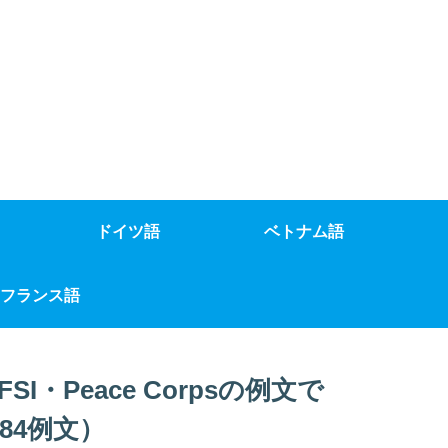
ドイツ語
ベトナム語
フランス語
・Peace Corpsの例文で
384例文）