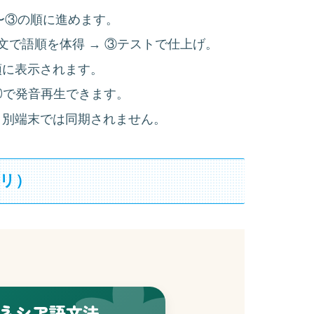
①〜③の順に進めます。
文で語順を体得 → ③テストで仕上げ。
頭に表示されます。
で発音再生できます。
。別端末では同期されません。
リ）