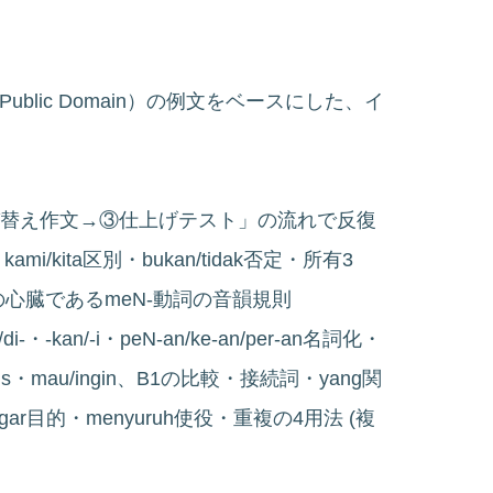
ian（米国Public Domain）の例文をベースにした、イ
→②並び替え作文→③仕上げテスト」の流れで反復
/kita区別・bukan/tidak否定・所有3
語の心臓であるmeN-動詞の音韻規則
r-/di-・-kan/-i・peN-an/ke-an/per-an名詞化・
at/harus・mau/ingin、B1の比較・接続詞・yang関
ya/agar目的・menyuruh使役・重複の4用法 (複