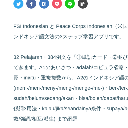
FSI Indonesian と Peace Corps Indones
ンドネシア語文法の3ステップ学習アプリです。
32 Pelajaran・384例文を「①単語カード
できます。A1のあいさつ・adalah/コピュラ省略・kami
形・ini/itu・重複複数から、A2のインドネシア
(mem-/men-/meny-/meng-/menge-/me-)・ber-/te
sudah/belum/sedang/akan・bisa/boleh/dap
係詞3用法・kalau/jika/seandainya条件・supa
数/強調/相互/派生) まで網羅。