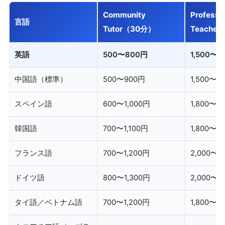
Community
Professi
言語
Tutor（30分）
Teache
英語
500〜800円
1,500〜2
中国語（標準）
500〜900円
1,500〜2
スペイン語
600〜1,000円
1,800〜3
韓国語
700〜1,100円
1,800〜3
フランス語
700〜1,200円
2,000〜3
ドイツ語
800〜1,300円
2,000〜3
タイ語／ベトナム語
700〜1,200円
1,800〜3