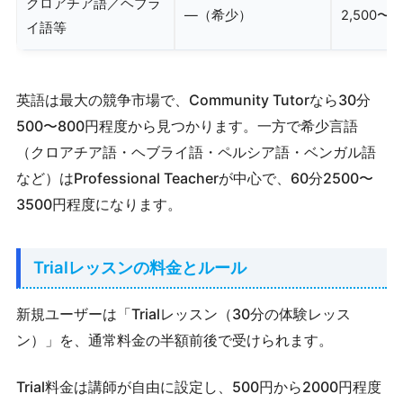
クロアチア語／ヘブラ
—（希少）
2,500〜3
イ語等
英語は最大の競争市場で、Community Tutorなら30分
500〜800円程度から見つかります。一方で希少言語
（クロアチア語・ヘブライ語・ペルシア語・ベンガル語
など）はProfessional Teacherが中心で、60分2500〜
3500円程度になります。
Trialレッスンの料金とルール
新規ユーザーは「Trialレッスン（30分の体験レッス
ン）」を、通常料金の半額前後で受けられます。
Trial料金は講師が自由に設定し、500円から2000円程度