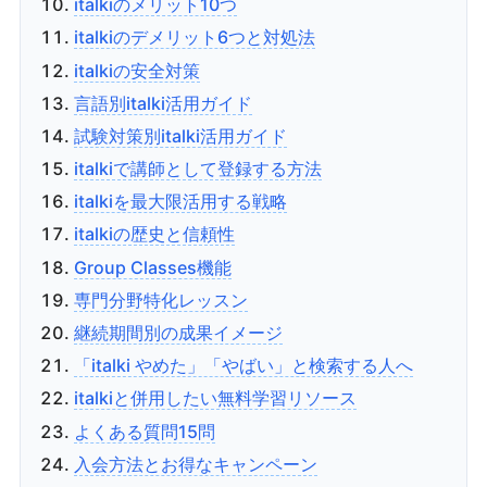
italkiのメリット10つ
italkiのデメリット6つと対処法
italkiの安全対策
言語別italki活用ガイド
試験対策別italki活用ガイド
italkiで講師として登録する方法
italkiを最大限活用する戦略
italkiの歴史と信頼性
Group Classes機能
専門分野特化レッスン
継続期間別の成果イメージ
「italki やめた」「やばい」と検索する人へ
italkiと併用したい無料学習リソース
よくある質問15問
入会方法とお得なキャンペーン