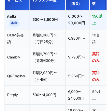
サービス
1レッスン料金
（週3）
数
italki
6,000〜
150以
500〜3,500円
20,000円
上
本命
DMM英会
月額6,980円〜
10言
6,980円〜
話
（毎日25分）
語
月額9,790円〜
英語
Cambly
9,790円〜
（週3回30分）
のみ
月額2,980円〜
英語
QQEnglish
5,960円〜
（月4回）
のみ
6,000〜
50以
Preply
500〜4,000円
24,000円
上
18,000〜
70以