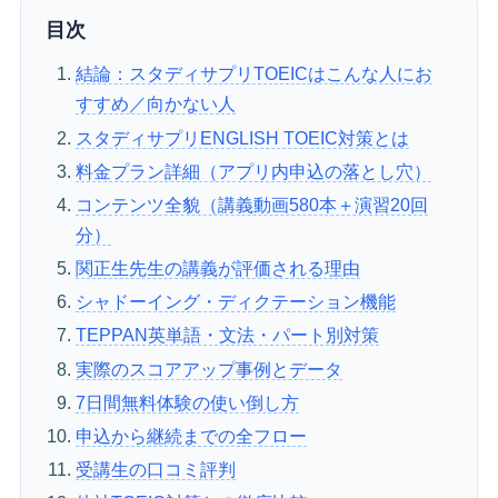
目次
結論：スタディサプリTOEICはこんな人にお
すすめ／向かない人
スタディサプリENGLISH TOEIC対策とは
料金プラン詳細（アプリ内申込の落とし穴）
コンテンツ全貌（講義動画580本＋演習20回
分）
関正生先生の講義が評価される理由
シャドーイング・ディクテーション機能
TEPPAN英単語・文法・パート別対策
実際のスコアアップ事例とデータ
7日間無料体験の使い倒し方
申込から継続までの全フロー
受講生の口コミ評判