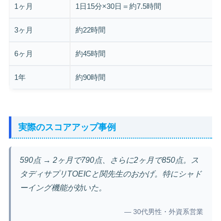
1ヶ月
1日15分×30日＝約7.5時間
3ヶ月
約22時間
6ヶ月
約45時間
1年
約90時間
実際のスコアアップ事例
590点 → 2ヶ月で790点、さらに2ヶ月で850点。ス
タディサプリTOEICと関先生のおかげ。特にシャド
ーイング機能が効いた。
— 30代男性・外資系営業