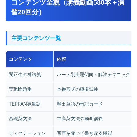
コンテンツ全貌（講義動画580本＋演
習20回分）
主要コンテンツ一覧
コンテンツ
内容
関正生の神講義
パート別出題傾向・解法テクニック
実戦問題集
本番形式の模擬試験
TEPPAN英単語
頻出単語の暗記カード
基礎英文法
中高英文法の動画講義
ディクテーション
音声を聞いて書き取る機能