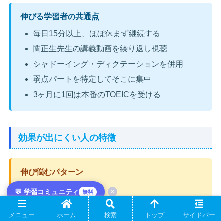
伸びる学習者の共通点
毎日15分以上、ほぼ休まず継続する
関正生先生の講義動画を繰り返し視聴
シャドーイング・ディクテーションを併用
弱点パートを特定してそこに集中
3ヶ月に1回は本番のTOEICを受ける
効果が出にくい人の特徴
伸び悩むパターン
週数回しか開かない
💬 学習コミュニティ
×
無料
講義動画を視聴せず演習だけ解く
メニュー
ホーム
検索
トップ
サイドバー
シャドーイング機能を使わない