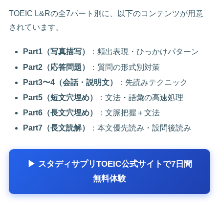
TOEIC L&Rの全7パート別に、以下のコンテンツが用意
されています。
Part1（写真描写）
：頻出表現・ひっかけパターン
Part2（応答問題）
：質問の形式別対策
Part3〜4（会話・説明文）
：先読みテクニック
Part5（短文穴埋め）
：文法・語彙の高速処理
Part6（長文穴埋め）
：文脈把握＋文法
Part7（長文読解）
：本文優先読み・設問後読み
▶ スタディサプリTOEIC公式サイトで7日間
無料体験