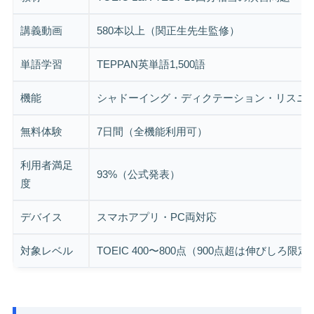
講義動画
580本以上（関正生先生監修）
単語学習
TEPPAN英単語1,500語
機能
シャドーイング・ディクテーション・リスニ
無料体験
7日間（全機能利用可）
利用者満足
93%（公式発表）
度
デバイス
スマホアプリ・PC両対応
対象レベル
TOEIC 400〜800点（900点超は伸びしろ限定