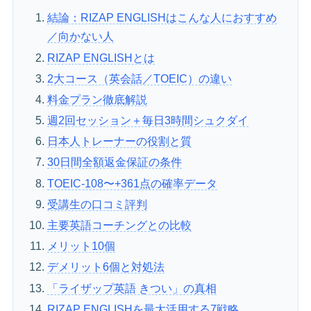
結論：RIZAP ENGLISHはこんな人におすすめ
／向かない人
RIZAP ENGLISHとは
2大コース（英会話／TOEIC）の違い
料金プラン徹底解説
週2回セッション＋毎日3時間シュクダイ
日本人トレーナーの役割と質
30日間全額返金保証の条件
TOEIC-108〜+361点の確率データ
受講生の口コミ評判
主要英語コーチングとの比較
メリット10個
デメリット6個と対処法
「ライザップ英語 きつい」の真相
RIZAP ENGLISHを最大活用する7戦略