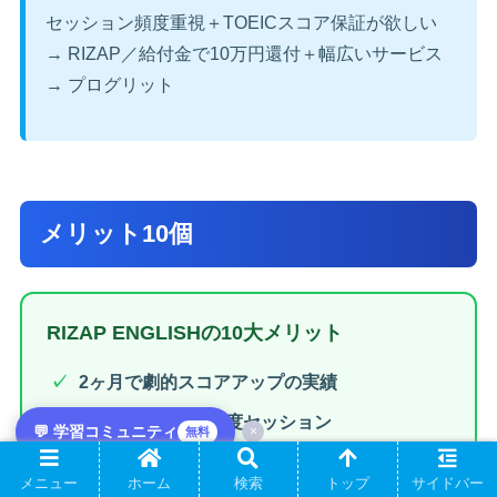
セッション頻度重視＋TOEICスコア保証が欲しい
→ RIZAP／給付金で10万円還付＋幅広いサービス
→ プログリット
メリット10個
RIZAP ENGLISHの10大メリット
2ヶ月で劇的スコアアップの実績
週2回×50分の高頻度セッション
💬 学習コミュニティ
×
無料
毎日3時間シュクダイで学習習慣化
メニュー
ホーム
検索
トップ
サイドバー