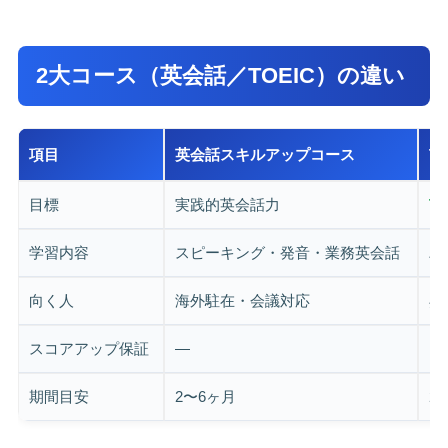
2大コース（英会話／TOEIC）の違い
項目
英会話スキルアップコース
T
目標
実践的英会話力
T
学習内容
スピーキング・発音・業務英会話
パ
向く人
海外駐在・会議対応
昇
スコアアップ保証
—
目
期間目安
2〜6ヶ月
2