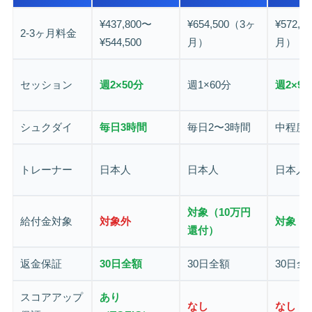
¥437,800〜
¥654,500（3ヶ
¥572,
2-3ヶ月料金
¥544,500
月）
月）
セッション
週2×50分
週1×60分
週2×90
シュクダイ
毎日3時間
毎日2〜3時間
中程度
トレーナー
日本人
日本人
日本人
対象（10万円
給付金対象
対象外
対象
還付）
返金保証
30日全額
30日全額
30日全
スコアアップ
あり
なし
なし