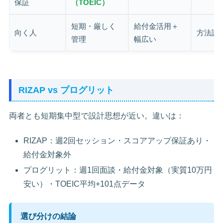
保証
（TOEIC）
短期・厳しく
給付金活用＋
向く人
方法論
管理
幅広い
RIZAP vs プログリット
両者とも短期集中型で設計思想が近い。違いは：
RIZAP：週2回セッション・スコアアップ保証あり・
給付金対象外
プログリット：週1回面談・給付金対象（実質10万円
安い）・TOEIC平均+101点データ
選び分けの結論