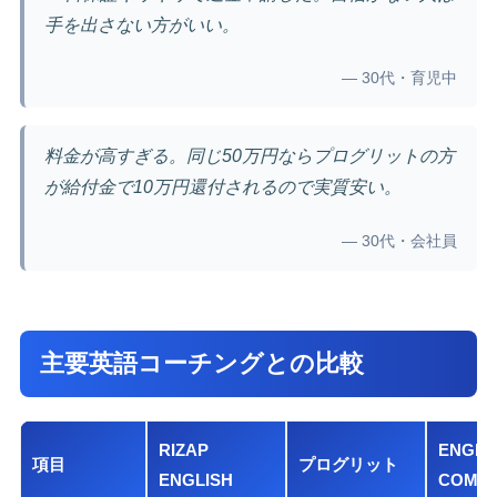
手を出さない方がいい。
— 30代・育児中
料金が高すぎる。同じ50万円ならプログリットの方
が給付金で10万円還付されるので実質安い。
— 30代・会社員
主要英語コーチングとの比較
RIZAP
ENGLI
項目
プログリット
ENGLISH
COMP