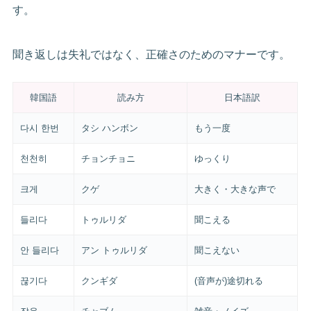
す。
聞き返しは失礼ではなく、正確さのためのマナーです。
韓国語
読み方
日本語訳
다시 한번
タシ ハンボン
もう一度
천천히
チョンチョニ
ゆっくり
크게
クゲ
大きく・大きな声で
들리다
トゥルリダ
聞こえる
안 들리다
アン トゥルリダ
聞こえない
끊기다
クンギダ
(音声が)途切れる