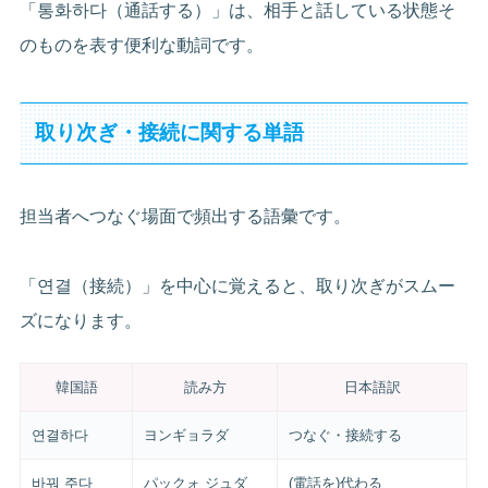
「통화하다（通話する）」は、相手と話している状態そ
のものを表す便利な動詞です。
取り次ぎ・接続に関する単語
担当者へつなぐ場面で頻出する語彙です。
「연결（接続）」を中心に覚えると、取り次ぎがスムー
ズになります。
韓国語
読み方
日本語訳
연결하다
ヨンギョラダ
つなぐ・接続する
바꿔 주다
パックォ ジュダ
(電話を)代わる