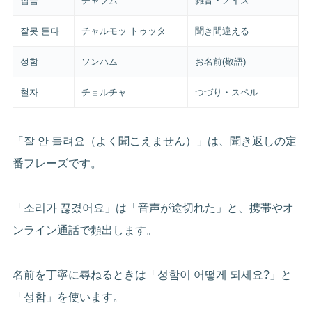
잡음
チャブム
雑音・ノイズ
잘못 듣다
チャルモッ トゥッタ
聞き間違える
성함
ソンハム
お名前(敬語)
철자
チョルチャ
つづり・スペル
「잘 안 들려요（よく聞こえません）」は、聞き返しの定
番フレーズです。
「소리가 끊겼어요」は「音声が途切れた」と、携帯やオ
ンライン通話で頻出します。
名前を丁寧に尋ねるときは「성함이 어떻게 되세요?」と
「성함」を使います。