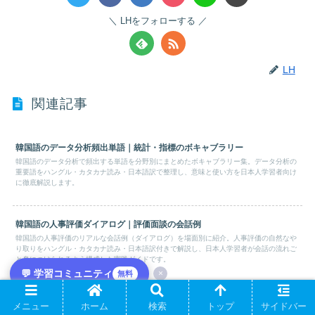
LHをフォローする
LH
関連記事
韓国語のデータ分析頻出単語｜統計・指標のボキャブラリー
韓国語のデータ分析で頻出する単語を分野別にまとめたボキャブラリー集。データ分析の
重要語をハングル・カタカナ読み・日本語訳で整理し、意味と使い方を日本人学習者向け
に徹底解説します。
韓国語の人事評価ダイアログ｜評価面談の会話例
韓国語の人事評価のリアルな会話例（ダイアログ）を場面別に紹介。人事評価の自然なや
り取りをハングル・カタカナ読み・日本語訳付きで解説し、日本人学習者が会話の流れご
と身につけられるよう構成した実践ガイドです。
💬 学習コミュニティ
×
無料
韓国語の秘密保持契約書（NDA）・契約書レビュー依頼メール
メニュー
ホーム
検索
トップ
サイドバー
韓国のNDA・契約書交換は法人印鑑文化と電子契約のハイブリッド環境です。 「草案交換