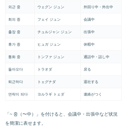
외근 중
ウェグン ジュン
外回り中・外出中
회의 중
フェイ ジュン
会議中
출장 중
チュルジャン ジュン
出張中
휴가 중
ヒュガ ジュン
休暇中
통화 중
トンファ ジュン
通話中・話し中
돌아오다
トラオダ
戻る
퇴근하다
トェグナダ
退社する
연락이 되다
ヨルラギ トェダ
連絡がつく
「~ 중（〜中）」を付けると、会議中・出張中など状況
を簡潔に表せます。