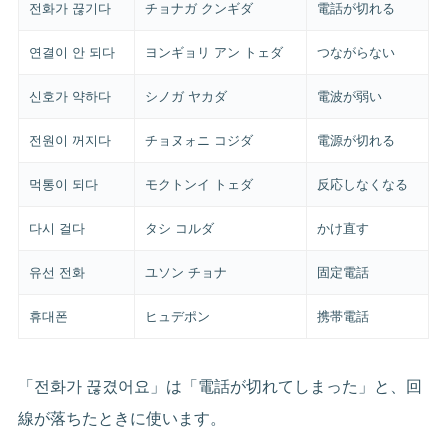
전화가 끊기다
チョナガ クンギダ
電話が切れる
연결이 안 되다
ヨンギョリ アン トェダ
つながらない
신호가 약하다
シノガ ヤカダ
電波が弱い
전원이 꺼지다
チョヌォニ コジダ
電源が切れる
먹통이 되다
モクトンイ トェダ
反応しなくなる
다시 걸다
タシ コルダ
かけ直す
유선 전화
ユソン チョナ
固定電話
휴대폰
ヒュデポン
携帯電話
「전화가 끊겼어요」は「電話が切れてしまった」と、回
線が落ちたときに使います。