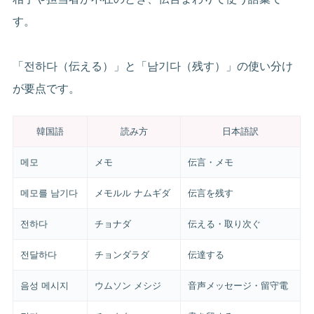
す。
「전하다（伝える）」と「남기다（残す）」の使い分け
が要点です。
韓国語
読み方
日本語訳
메모
メモ
伝言・メモ
메모를 남기다
メモルル ナムギダ
伝言を残す
전하다
チョナダ
伝える・取り次ぐ
전달하다
チョンダラダ
伝達する
음성 메시지
ウムソン メシジ
音声メッセージ・留守電