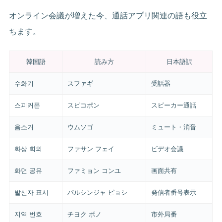
オンライン会議が増えた今、通話アプリ関連の語も役立
ちます。
韓国語
読み方
日本語訳
수화기
スファギ
受話器
스피커폰
スピコポン
スピーカー通話
음소거
ウムソゴ
ミュート・消音
화상 회의
ファサン フェイ
ビデオ会議
화면 공유
ファミョン コンユ
画面共有
발신자 표시
パルシンジャ ピョシ
発信者番号表示
지역 번호
チヨク ボノ
市外局番