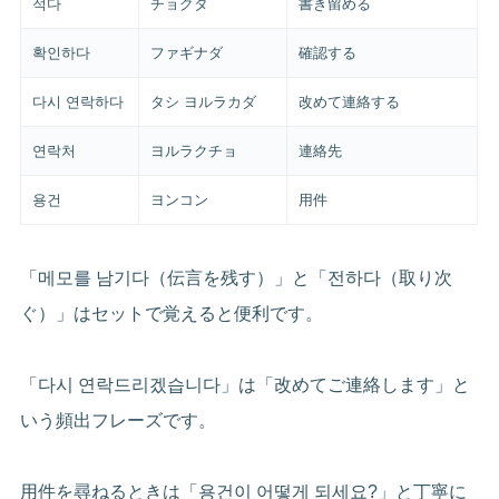
적다
チョクタ
書き留める
확인하다
ファギナダ
確認する
다시 연락하다
タシ ヨルラカダ
改めて連絡する
연락처
ヨルラクチョ
連絡先
용건
ヨンコン
用件
「메모를 남기다（伝言を残す）」と「전하다（取り次
ぐ）」はセットで覚えると便利です。
「다시 연락드리겠습니다」は「改めてご連絡します」と
いう頻出フレーズです。
用件を尋ねるときは「용건이 어떻게 되세요?」と丁寧に