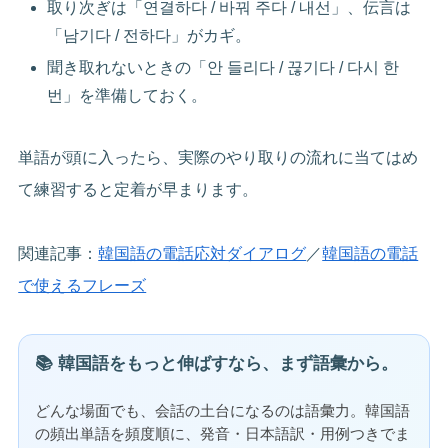
取り次ぎは「연결하다 / 바꿔 주다 / 내선」、伝言は
「남기다 / 전하다」がカギ。
聞き取れないときの「안 들리다 / 끊기다 / 다시 한
번」を準備しておく。
単語が頭に入ったら、実際のやり取りの流れに当てはめ
て練習すると定着が早まります。
関連記事：
韓国語の電話応対ダイアログ
／
韓国語の電話
で使えるフレーズ
📚 韓国語をもっと伸ばすなら、まず語彙から。
どんな場面でも、会話の土台になるのは語彙力。韓国語
の頻出単語を頻度順に、発音・日本語訳・用例つきでま