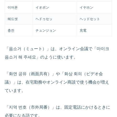
이어폰
イオポン
イヤホン
헤드셋
ヘドゥセッ
ヘッドセット
충전
チュンジョン
充電
「음소거（ミュート）」は、オンライン会議で「마이크
음소거 해 주세요」のように使います。
「화면 공유（画面共有）」や「화상 회의（ビデオ会
議）」は、在宅勤務やオンライン商談で使う機会が増え
ています。
「지역 번호（市外局番）」は、固定電話にかけるときに
必要になる語です。