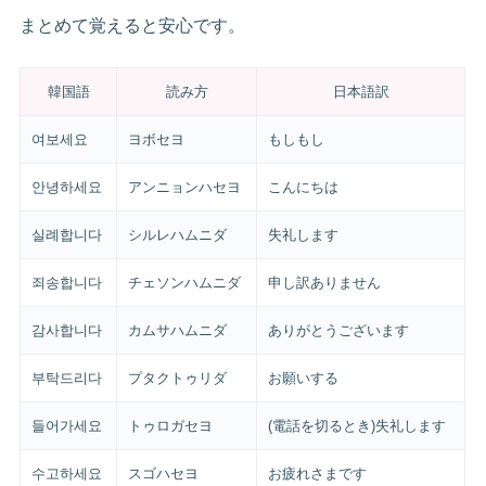
まとめて覚えると安心です。
韓国語
読み方
日本語訳
여보세요
ヨボセヨ
もしもし
안녕하세요
アンニョンハセヨ
こんにちは
실례합니다
シルレハムニダ
失礼します
죄송합니다
チェソンハムニダ
申し訳ありません
감사합니다
カムサハムニダ
ありがとうございます
부탁드리다
プタクトゥリダ
お願いする
들어가세요
トゥロガセヨ
(電話を切るとき)失礼します
수고하세요
スゴハセヨ
お疲れさまです