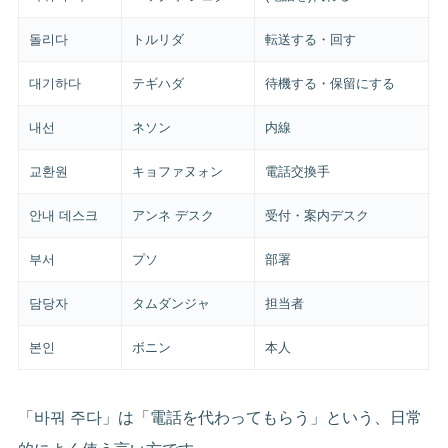
돌리다
トルリダ
転送する・回す
대기하다
テギハダ
待機する・保留にする
내선
ネソン
内線
교환원
キョファヌォン
電話交換手
안내 데스크
アンネ デスク
受付・案内デスク
부서
プソ
部署
담당자
タムダンジャ
担当者
본인
ボニン
本人
「바꿔 주다」は「電話を代わってもらう」という、日常