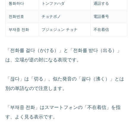
통화하다
トンファハダ
通話する
전화번호
チョナボノ
電話番号
부재중 전화
プジェジュン チョナ
不在着信
「전화를 걸다（かける）」と「전화를 받다（出る）」
は、立場が逆の対になる表現です。
「끊다」は「切る」、似た発音の「끓다（沸く）」とは
別の単語なので注意します。
「부재중 전화」はスマートフォンの「不在着信」を指
す、よく見る表示です。