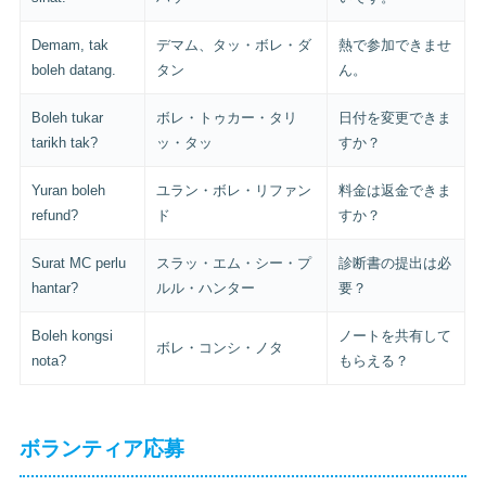
Demam, tak
デマム、タッ・ボレ・ダ
熱で参加できませ
boleh datang.
タン
ん。
Boleh tukar
ボレ・トゥカー・タリ
日付を変更できま
tarikh tak?
ッ・タッ
すか？
Yuran boleh
ユラン・ボレ・リファン
料金は返金できま
refund?
ド
すか？
Surat MC perlu
スラッ・エム・シー・プ
診断書の提出は必
hantar?
ルル・ハンター
要？
Boleh kongsi
ノートを共有して
ボレ・コンシ・ノタ
nota?
もらえる？
ボランティア応募