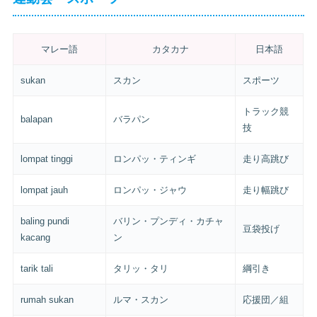
マレー語
カタカナ
日本語
sukan
スカン
スポーツ
トラック競
balapan
バラパン
技
lompat tinggi
ロンパッ・ティンギ
走り高跳び
lompat jauh
ロンパッ・ジャウ
走り幅跳び
baling pundi
バリン・プンディ・カチャ
豆袋投げ
kacang
ン
tarik tali
タリッ・タリ
綱引き
rumah sukan
ルマ・スカン
応援団／組