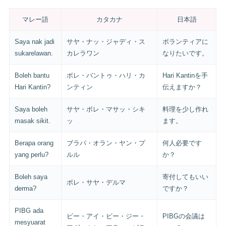
マレー語
カタカナ
日本語
Saya nak jadi
サヤ・ナッ・ジャディ・ス
ボランティアに
sukarelawan.
カレラワン
なりたいです。
Boleh bantu
ボレ・バントゥ・ハリ・カ
Hari Kantinを手
Hari Kantin?
ンティン
伝えますか？
Saya boleh
サヤ・ボレ・マサッ・シキ
料理を少し作れ
masak sikit.
ッ
ます。
Berapa orang
ブラパ・オラン・ヤン・プ
何人必要です
yang perlu?
ルル
か？
Boleh saya
寄付してもいい
ボレ・サヤ・デルマ
derma?
ですか？
PIBG ada
ピー・アイ・ビー・ジー・
PIBGの会議は
mesyuarat