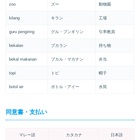
zoo
ズー
動物園
kilang
キラン
工場
guru pengiring
グル・プンギリン
引率教員
bekalan
ブカラン
持ち物
bekal makanan
ブカル・マカナン
弁当
topi
トピ
帽子
botol air
ボトル・アイー
水筒
同意書・支払い
マレー語
カタカナ
日本語