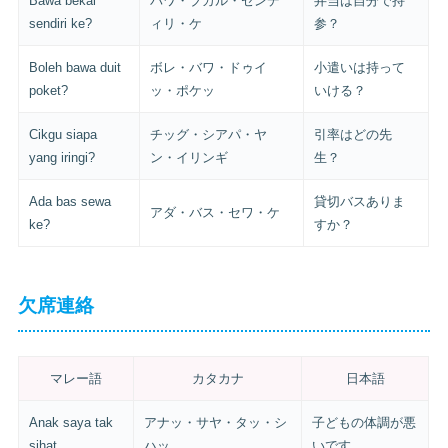
Bawa bekal
バワ・ブカル・センデ
弁当は自分で持
sendiri ke?
ィリ・ケ
参？
Boleh bawa duit
ボレ・バワ・ドゥイ
小遣いは持って
poket?
ッ・ポケッ
いける？
Cikgu siapa
チッグ・シアパ・ヤ
引率はどの先
yang iringi?
ン・イリンギ
生？
Ada bas sewa
貸切バスありま
アダ・バス・セワ・ケ
ke?
すか？
欠席連絡
マレー語
カタカナ
日本語
Anak saya tak
アナッ・サヤ・タッ・シ
子どもの体調が悪
sihat.
ハッ
いです。