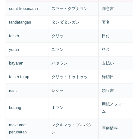
surat kebenaran
スラッ・クブナラン
同意書
tandatangan
タンダタンガン
署名
tarikh
タリッ
日付
yuran
ユラン
料金
bayaran
バヤラン
支払い
tarikh tutup
タリッ・トゥトゥッ
締切日
resit
レシッ
領収書
用紙／フォー
borang
ボラン
ム
maklumat
マクルマッ・プルバタ
医療情報
perubatan
ン