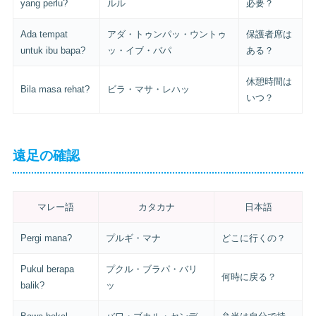
yang perlu?
ルル
必要？
Ada tempat
アダ・トゥンパッ・ウントゥ
保護者席は
untuk ibu bapa?
ッ・イブ・バパ
ある？
休憩時間は
Bila masa rehat?
ビラ・マサ・レハッ
いつ？
遠足の確認
マレー語
カタカナ
日本語
Pergi mana?
プルギ・マナ
どこに行くの？
Pukul berapa
プクル・ブラパ・バリ
何時に戻る？
balik?
ッ