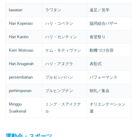
lawatan
ラワタン
遠足／見学
Hari Koperasi
ハリ・コペラシ
協同組合バザー
Hari Kantin
ハリ・カンティン
食堂祭り
Kem Motivasi
ケム・モティヴァシ
動機づけ合宿
Hari Anugerah
ハリ・アヌグラ
表彰式
persembahan
プルセンバハン
パフォーマンス
perhimpunan
プルヒンプナン
朝礼／集会
Minggu
ミング・スアイクナ
オリエンテーション
Suaikenal
ル
週
運動会・スポーツ