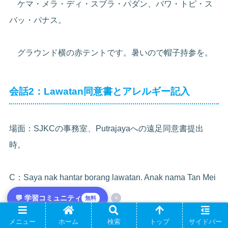
ケマ・メラ・ディ・スブラ・パダン、バワ・トピ・ス
バッ・パナス。
グラウンド横の赤テントです。暑いので帽子持参を。
会話2：Lawatan同意書とアレルギー記入
場面：SJKCの事務室、Putrajayaへの遠足同意書提出
時。
C：Saya nak hantar borang lawatan. Anak nama Tan Mei
Ling, Tahun 2.
💬 学習コミュニティ
×
無料
メニュー
ホーム
検索
トップ
サイドバー
サヤ・ナッ・ハンター・ボラン・ラワタン、アナッ・