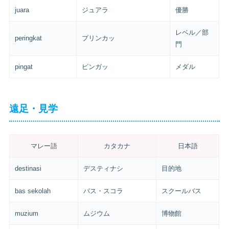
juara
ジュアラ
優勝
レベル／部
peringkat
プリンカッ
門
pingat
ピンガッ
メダル
遠足・見学
マレー語
カタカナ
日本語
destinasi
デスティナシ
目的地
bas sekolah
バス・スコラ
スクールバス
muzium
ムジウム
博物館