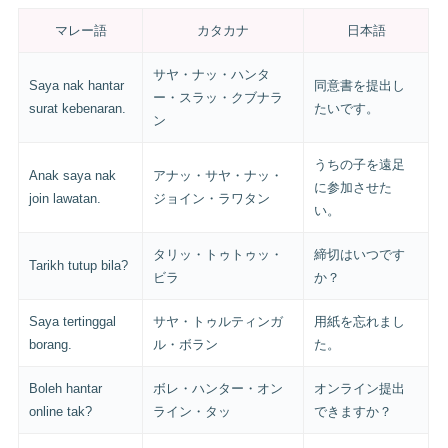
マレー語
カタカナ
日本語
サヤ・ナッ・ハンタ
Saya nak hantar
同意書を提出し
ー・スラッ・クブナラ
surat kebenaran.
たいです。
ン
うちの子を遠足
Anak saya nak
アナッ・サヤ・ナッ・
に参加させた
join lawatan.
ジョイン・ラワタン
い。
タリッ・トゥトゥッ・
締切はいつです
Tarikh tutup bila?
ビラ
か？
Saya tertinggal
サヤ・トゥルティンガ
用紙を忘れまし
borang.
ル・ボラン
た。
Boleh hantar
ボレ・ハンター・オン
オンライン提出
online tak?
ライン・タッ
できますか？