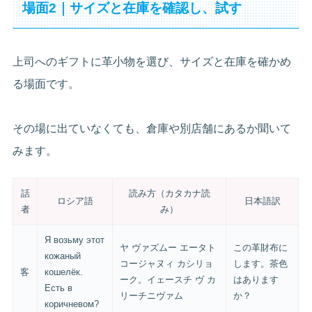
場面2｜サイズと在庫を確認し、試す
上司へのギフトに革小物を選び、サイズと在庫を確かめ
る場面です。
その場に出ていなくても、倉庫や別店舗にあるか聞いて
みます。
話
読み方（カタカナ読
ロシア語
日本語訳
者
み）
Я возьму этот
ヤ ヴァズムー エータト
この革財布に
кожаный
コージャヌィ カシリョ
します。茶色
客
кошелёк.
ーク。イェースチ ヴ カ
はあります
Есть в
リーチニヴァム
か？
коричневом?