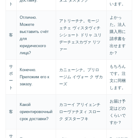
доставку.
ヌユ ダスタフク
ト
います。
Отлично.
よかっ
アトリーチナ。モージ
Можете
た。法人
ェチェ ヴィスタヴィチ
выставить счёт
購入用に
客
シショート ドリャ ユリ
для
請求書を
ヂーチェスカヴァ リツ
юридического
出せます
ァー
лица?
か？
サ
もちろん
Конечно.
カニェーシナ。プリロ
ポ
です。注
Приложим его к
ージム イヴォー ク ザカ
ー
文に同梱
заказу.
ーズ
ト
します。
お届け予
Какой
カコーイ アリイェンチ
定はどの
客
ориентировочный
ローヴァチヌィ スロー
くらいで
срок доставки?
ク ダスターフキ
すか？
サ