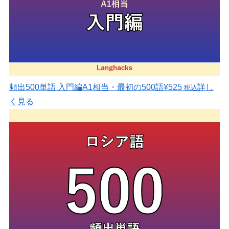
頻出500単語 入門編
A1相当・最初の500語
¥525
詳し
税込
く見る