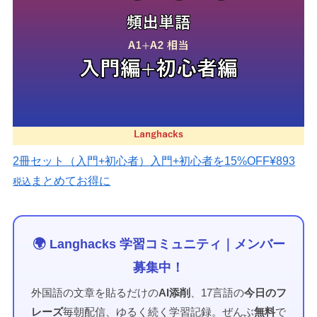
2冊セット（入門+初心者）
入門+初心者を15%OFF
¥893
まとめてお得に
税込
🌍 Langhacks 学習コミュニティ｜メンバー
募集中！
外国語の文章を貼るだけの
AI添削
、17言語の
今日のフ
レーズ
毎朝配信、ゆるく続く学習記録。ぜんぶ
無料
で