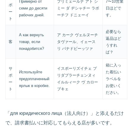
Примерно от
プリミェールナ アト シ
7〜10営業
ポ
семи до десяти
ミー ダ ヂシャチー ラボ
日ほどで
ー
рабочих дней.
ーチフ ドニェーイ
す。
ト
必要なら
А как вернуть
ア カーク ヴェルヌーチ
返品はど
客
товар, если
タヴァール、イェース
うすれ
понадобится?
リ パナドビーッツァ
ば？
箱に入っ
サ
イスポーリズイチェ プ
Используйте
た着払い
ポ
リダプラーチェンヌィ
предоплаченный
ラベルを
ー
イルルィーク ヴ カロー
ярлык в коробке.
お使いく
ト
ブキェ
ださい。
「для юридического лица（法人向け）」と添えるだけ
で、請求書払いに対応してもらえる店が多いです。