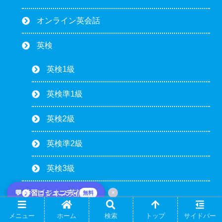
オンライン英会話
英検
英検1級
英検準1級
英検2級
英検準2級
英検3級
💬 学習コミュニティ
ビジネス英語
×
無料
メニュー
ホーム
検索
トップ
サイドバー
AI・ツール活用