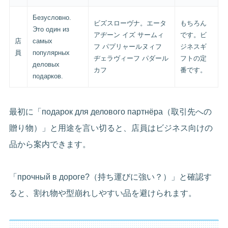
Безусловно.
ビズスローヴナ。エータ
もちろん
Это один из
アヂーン イズ サームィ
です。ビ
店
самых
フ パプリャールヌィフ
ジネスギ
員
популярных
ヂェラヴィーフ パダール
フトの定
деловых
カフ
番です。
подарков.
最初に「подарок для делового партнёра（取引先への
贈り物）」と用途を言い切ると、店員はビジネス向けの
品から案内できます。
「прочный в дороге?（持ち運びに強い？）」と確認す
ると、割れ物や型崩れしやすい品を避けられます。