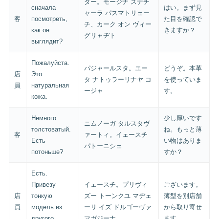
ダー。モージナ スナチ
сначала
はい。まず見
ャーラ パスマトリェー
客
посмотреть,
た目を確認で
チ、カーク オン ヴィー
как он
きますか？
グリャヂト
выглядит?
Пожалуйста.
パジャールスタ。エー
どうぞ。本革
店
Это
タ ナトゥラーリナヤ コ
を使っていま
員
натуральная
ージャ
す。
кожа.
Немного
少し厚いです
ニムノーガ タルスタヴ
толстоватый.
ね。もっと薄
客
ァートィ。イェースチ
Есть
い物はありま
パトーニシェ
потоньше?
すか？
Есть.
Привезу
イェースチ。プリヴィ
ございます。
店
тонкую
ズー トーンクユ マヂェ
薄型を別店舗
員
модель из
ーリ イズ ドルゴーヴァ
から取り寄せ
другого
マガジーナ
ます。