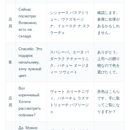
Сейчас
シシャース パスマトリ
確認します。
посмотрю.
店
ュー。ヴァズモージ
倉庫に在庫が
Возможно,
員
ナ、イェースチ ナ スク
あるかもしれ
есть на
ラーヂェ
ません。
складе.
Спасибо. Это
スパシーバ。エータ パ
ありがとう。
подарок
ダーラク ナチャーリニ
上司への贈り
客
начальнику,
ク、ハチュー ヌージヌ
物なので色を
хочу нужный
ィー ツヴェート
選びたくて。
цвет.
Вот
ヴォート カリーチニヴ
茶色はこちら
коричневый.
店
ィ。ハチーチェ ラスマ
です。手に取
Хотите
員
トリェーチ パブリージ
ってご覧にな
рассмотреть
ェ
りますか？
поближе?
Да. Можно