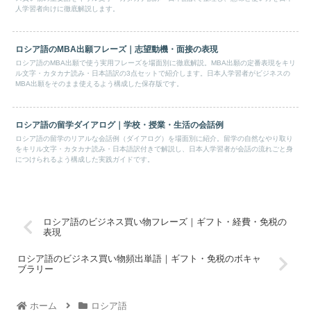
人学習者向けに徹底解説します。
ロシア語のMBA出願フレーズ｜志望動機・面接の表現
ロシア語のMBA出願で使う実用フレーズを場面別に徹底解説。MBA出願の定番表現をキリ
ル文字・カタカナ読み・日本語訳の3点セットで紹介します。日本人学習者がビジネスの
MBA出願をそのまま使えるよう構成した保存版です。
ロシア語の留学ダイアログ｜学校・授業・生活の会話例
ロシア語の留学のリアルな会話例（ダイアログ）を場面別に紹介。留学の自然なやり取り
をキリル文字・カタカナ読み・日本語訳付きで解説し、日本人学習者が会話の流れごと身
につけられるよう構成した実践ガイドです。
ロシア語のビジネス買い物フレーズ｜ギフト・経費・免税の
表現
ロシア語のビジネス買い物頻出単語｜ギフト・免税のボキャ
ブラリー
ホーム
ロシア語