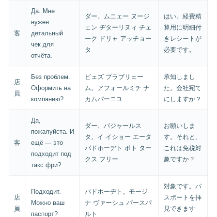
Да. Мне
ダー。ムニェー ヌージ
はい。経費精
нужен
ェン ヂターリヌィ チェ
算用に明細付
客
детальный
ーク ドリャ アッチョー
きレシートが
чек для
タ
必要です。
отчёта.
Без проблем.
ビェズ プラブリェー
承知しまし
店
Оформить на
ム。アフォールミチ ナ
た。会社宛て
員
компанию?
カムパーニユ
にしますか？
Да,
ダー、パジャールス
お願いしま
пожалуйста. И
タ。イ イショー エータ
す。それと、
客
ещё — это
パドホーヂト ポト ター
これは免税対
подходит под
クス フリー
象ですか？
такс фри?
対象です。パ
Подходит.
パドホーヂト。モージ
店
スポートを拝
Можно ваш
ナ ヴァーシュ パースパ
員
見できます
паспорт?
ルト