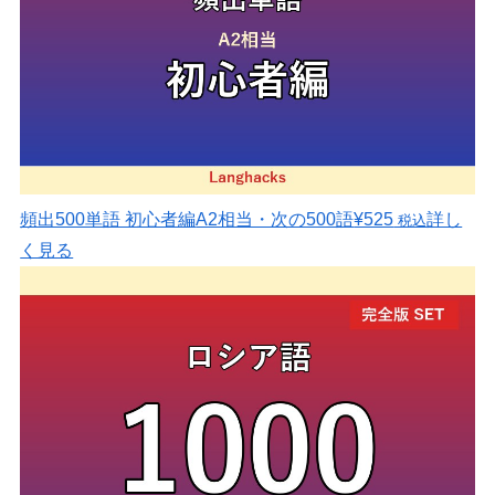
頻出500単語 初心者編
A2相当・次の500語
¥525
詳し
税込
く見る