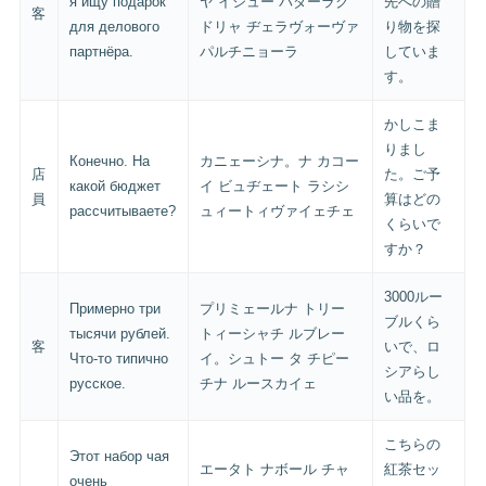
я ищу подарок
ヤ イシュー パダーラク
先への贈
客
для делового
ドリャ ヂェラヴォーヴァ
り物を探
партнёра.
パルチニョーラ
していま
す。
かしこま
りまし
Конечно. На
カニェーシナ。ナ カコー
店
た。ご予
какой бюджет
イ ビュヂェート ラシシ
員
算はどの
рассчитываете?
ュィートィヴァイェチェ
くらいで
すか？
3000ルー
Примерно три
プリミェールナ トリー
ブルくら
тысячи рублей.
トィーシャチ ルブレー
客
いで、ロ
Что-то типично
イ。シュトー タ チピー
シアらし
русское.
チナ ルースカイェ
い品を。
こちらの
Этот набор чая
エータト ナボール チャ
紅茶セッ
очень