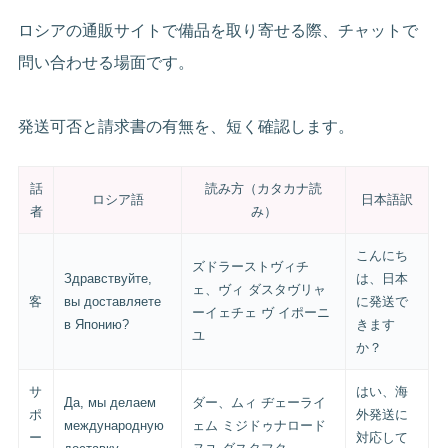
ロシアの通販サイトで備品を取り寄せる際、チャットで
問い合わせる場面です。
発送可否と請求書の有無を、短く確認します。
話
読み方（カタカナ読
ロシア語
日本語訳
者
み）
こんにち
ズドラーストヴィチ
Здравствуйте,
は、日本
ェ、ヴィ ダスタヴリャ
客
вы доставляете
に発送で
ーイェチェ ヴ イポーニ
в Японию?
きます
ユ
か？
サ
はい、海
Да, мы делаем
ダー、ムィ ヂェーライ
ポ
外発送に
международную
ェム ミジドゥナロード
ー
対応して