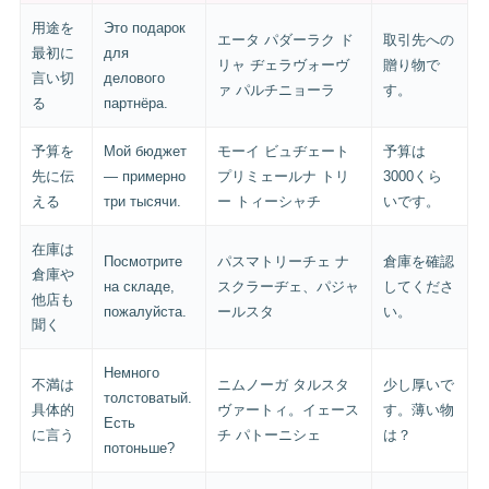
用途を
Это подарок
エータ パダーラク ド
取引先への
最初に
для
リャ ヂェラヴォーヴ
贈り物で
言い切
делового
ァ パルチニョーラ
す。
る
партнёра.
予算を
Мой бюджет
モーイ ビュヂェート
予算は
先に伝
— примерно
プリミェールナ トリ
3000くら
える
три тысячи.
ー トィーシャチ
いです。
在庫は
Посмотрите
パスマトリーチェ ナ
倉庫を確認
倉庫や
на складе,
スクラーヂェ、パジャ
してくださ
他店も
пожалуйста.
ールスタ
い。
聞く
Немного
不満は
ニムノーガ タルスタ
少し厚いで
толстоватый.
具体的
ヴァートィ。イェース
す。薄い物
Есть
に言う
チ パトーニシェ
は？
потоньше?