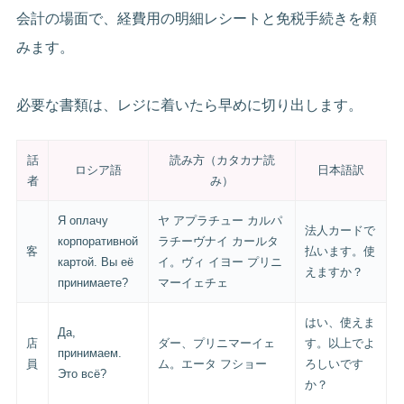
会計の場面で、経費用の明細レシートと免税手続きを頼
みます。
必要な書類は、レジに着いたら早めに切り出します。
話
読み方（カタカナ読
ロシア語
日本語訳
者
み）
Я оплачу
ヤ アプラチュー カルパ
法人カードで
корпоративной
ラチーヴナイ カールタ
客
払います。使
картой. Вы её
イ。ヴィ イヨー プリニ
えますか？
принимаете?
マーイェチェ
はい、使えま
Да,
店
ダー、プリニマーイェ
す。以上でよ
принимаем.
員
ム。エータ フショー
ろしいです
Это всё?
か？