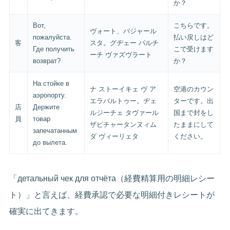
か？
Вот,
こちらです。
ヴォート、パジャール
пожалуйста.
払い戻しはど
客
スタ。グヂェー パルチ
Где получить
こで受けます
ーチ ヴァズヴラート
возврат?
か？
На стойке в
ナ ストーイキェ ヴ ア
空港のカウン
аэропорту.
エラパルトゥー。ヂェ
ターです。出
店
Держите
ルジーチェ タヴァール
国まで封をし
員
товар
ザピチャータンヌィム
たままにして
запечатанным
ダ ヴィーリェタ
ください。
до вылета.
「детальный чек для отчёта（経費精算用の明細レシー
ト）」と言えば、経費承認で必要な明細付きレシートが
確実に出てきます。