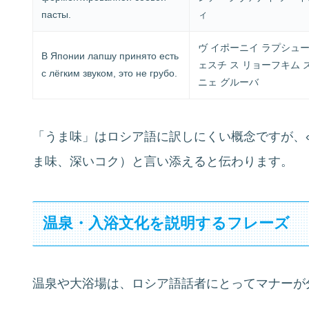
пасты.
ィ
ヴ イポーニイ ラプシュー
В Японии лапшу принято есть
ェスチ ス リョーフキム 
с лёгким звуком, это не грубо.
ニェ グルーバ
「うま味」はロシア語に訳しにくい概念ですが、«умами, 
ま味、深いコク）と言い添えると伝わります。
温泉・入浴文化を説明するフレーズ
温泉や大浴場は、ロシア語話者にとってマナーが