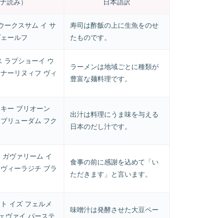
ナ読み）
日本語訳
ウークスサム イ サ
寿司は酢飯の上に生魚をのせ
ヴェールフ
たものです。
ス ラプショーイ ウ
ラーメンは地域ごとに種類が
オナーリヌィフ ヴィ
豊富な麺料理です。
スキー ブリオーン
出汁は料理にうま味を与える
 ブリューダム フク
日本のだし汁です。
 ガヴァリーム イ
食事の前に感謝を込めて「い
 ヴィーラジチ ブラ
ただきます」と言います。
ト イズ フェルメ
味噌汁は発酵させた大豆ペー
ェヴァイ パーステ