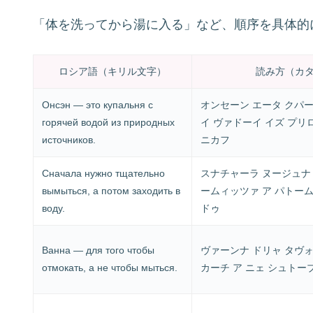
「体を洗ってから湯に入る」など、順序を具体的
ロシア語（キリル文字）
読み方（カ
Онсэн — это купальня с
オンセーン エータ クパー
горячей водой из природных
イ ヴァドーイ イズ プリ
источников.
ニカフ
Сначала нужно тщательно
スナチャーラ ヌージュナ
вымыться, а потом заходить в
ームィッツァ ア パトーム
воду.
ドゥ
Ванна — для того чтобы
ヴァーンナ ドリャ タヴォ
отмокать, а не чтобы мыться.
カーチ ア ニェ シュトー