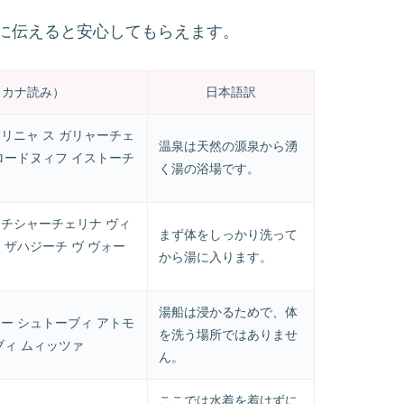
に伝えると安心してもらえます。
タカナ読み）
日本語訳
リニャ ス ガリャーチェ
温泉は天然の源泉から湧
ロードヌィフ イストーチ
く湯の浴場です。
 チシャーチェリナ ヴィ
まず体をしっかり洗って
 ザハジーチ ヴ ヴォー
から湯に入ります。
湯船は浸かるためで、体
ー シュトーブィ アトモ
を洗う場所ではありませ
ブィ ムィッツァ
ん。
ここでは水着を着けずに