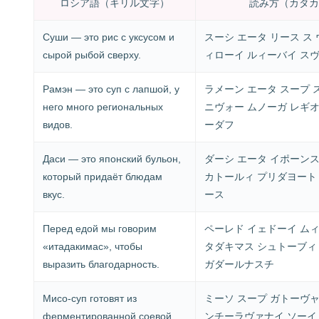
ロシア語（キリル文字）
読み方（カタカ
Суши — это рис с уксусом и
スーシ エータ リース ス 
сырой рыбой сверху.
ィローイ ルィーバイ ス
Рамэн — это суп с лапшой, у
ラメーン エータ スープ 
него много региональных
ニヴォー ムノーガ レギ
видов.
ーダフ
Даси — это японский бульон,
ダーシ エータ イポーン
который придаёт блюдам
カトールィ プリダヨート
вкус.
ース
Перед едой мы говорим
ペーレド イェドーイ ムィ
«итадакимас», чтобы
タダキマス シュトーブィ
выразить благодарность.
ガダールナスチ
Мисо-суп готовят из
ミーソ スープ ガトーヴャ
ферментированной соевой
ンチーラヴァナイ ソーイ