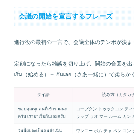
会議の開始を宣言するフレーズ
進行役の最初の一言で、会議全体のテンポが決ま
定刻になったら雑談を切り上げ、開始の合図を出
เริ่ม（始める）＋ กันเลย（さあ一緒に）で柔
タイ語
読み方（カタカ
ขอบคุณทุกคนที่เข้าร่วมนะ
コープクン トゥックコン ティー
ครับ เรามาเริ่มกันเลยครับ
ラップ ラオ マー ルーム カン
วันนี้ผมจะเป็นคนดำเนิน
ワンニー ポム チャ ペン コン