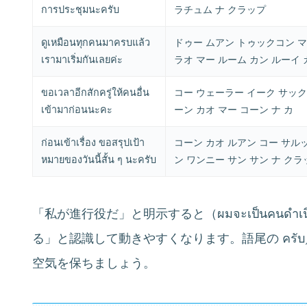
การประชุมนะครับ
ラチュム ナ クラップ
ดูเหมือนทุกคนมาครบแล้ว
ドゥー ムアン トゥックコン マ
เรามาเริ่มกันเลยค่ะ
ラオ マー ルーム カン ルーイ 
ขอเวลาอีกสักครู่ให้คนอื่น
コー ウェーラー イーク サック
เข้ามาก่อนนะคะ
ーン カオ マー コーン ナ カ
ก่อนเข้าเรื่อง ขอสรุปเป้า
コーン カオ ルアン コー サル
หมายของวันนี้สั้น ๆ นะครับ
ン ワンニー サン サン ナ クラ
「私が進行役だ」と明示すると（ผมจะเป็นคนดำ
る」と認識して動きやすくなります。語尾の ครับ
空気を保ちましょう。