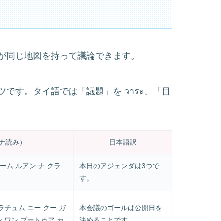
ズ
が同じ地図を持って議論できます。
です。タイ語では「議題」を วาระ、「目
ナ読み）
日本語訳
ーム ルアン ナ クラ
本日のアジェンダは3つで
す。
ラチュム ニー クー ガ
本会議のゴールは公開日を
 ワン プートゥア カ
決めることです。