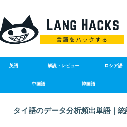
英語
解説・レビュー
ロシア語
中国語
韓国語
タイ語のデータ分析頻出単語｜統