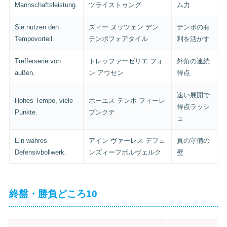
Mannschaftsleistung.
ツライストゥング
ム力
Sie nutzen den
ズィー ヌッツェン デン
テンポの有
Tempovorteil.
テンポフォアタイル
利を活かす
Trefferserie von
トレッファーゼリエ フォ
外角の連続
außen.
ン アウセン
得点
速い展開で
Hohes Tempo, viele
ホーエス テンポ フィーレ
得点ラッシ
Punkte.
プンクテ
ュ
Ein wahres
アイン ヴァーレス デフェ
真の守備の
Defensivbollwerk.
ンズィーフボルヴェルク
壁
終盤・勝負どころ10