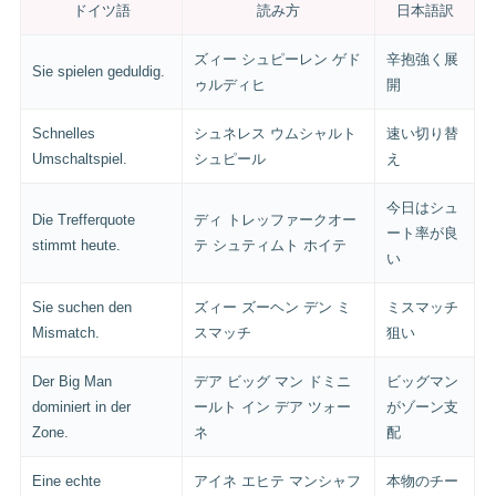
ドイツ語
読み方
日本語訳
ズィー シュピーレン ゲド
辛抱強く展
Sie spielen geduldig.
ゥルディヒ
開
Schnelles
シュネレス ウムシャルト
速い切り替
Umschaltspiel.
シュピール
え
今日はシュ
Die Trefferquote
ディ トレッファークオー
ート率が良
stimmt heute.
テ シュティムト ホイテ
い
Sie suchen den
ズィー ズーヘン デン ミ
ミスマッチ
Mismatch.
スマッチ
狙い
Der Big Man
デア ビッグ マン ドミニ
ビッグマン
dominiert in der
ールト イン デア ツォー
がゾーン支
Zone.
ネ
配
Eine echte
アイネ エヒテ マンシャフ
本物のチー