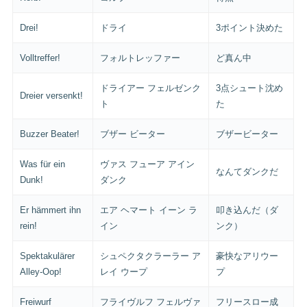
Drei!
ドライ
3ポイント決めた
Volltreffer!
フォルトレッファー
ど真ん中
ドライアー フェルゼンク
3点シュート沈め
Dreier versenkt!
ト
た
Buzzer Beater!
ブザー ビーター
ブザービーター
Was für ein
ヴァス フューア アイン
なんてダンクだ
Dunk!
ダンク
Er hämmert ihn
エア ヘマート イーン ラ
叩き込んだ（ダ
rein!
イン
ンク）
Spektakulärer
シュペクタクラーラー ア
豪快なアリウー
Alley-Oop!
レイ ウープ
プ
Freiwurf
フライヴルフ フェルヴァ
フリースロー成