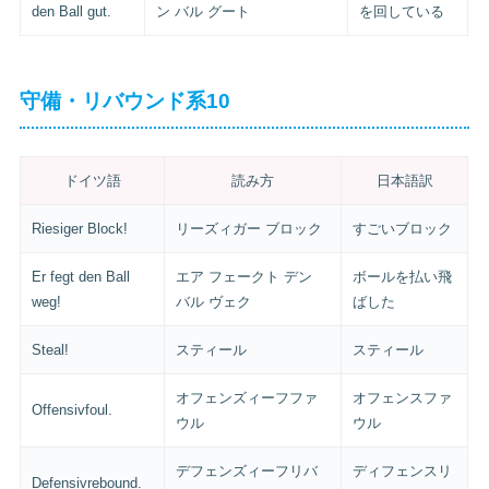
den Ball gut.
ン バル グート
を回している
守備・リバウンド系10
ドイツ語
読み方
日本語訳
Riesiger Block!
リーズィガー ブロック
すごいブロック
Er fegt den Ball
エア フェークト デン
ボールを払い飛
weg!
バル ヴェク
ばした
Steal!
スティール
スティール
オフェンズィーフファ
オフェンスファ
Offensivfoul.
ウル
ウル
デフェンズィーフリバ
ディフェンスリ
Defensivrebound.