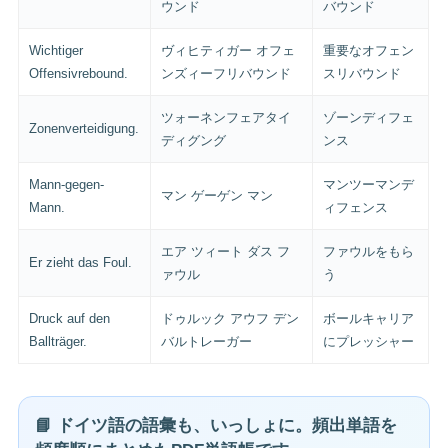
ウンド
バウンド
Wichtiger
ヴィヒティガー オフェ
重要なオフェン
Offensivrebound.
ンズィーフリバウンド
スリバウンド
ツォーネンフェアタイ
ゾーンディフェ
Zonenverteidigung.
ディグング
ンス
Mann-gegen-
マンツーマンデ
マン ゲーゲン マン
Mann.
ィフェンス
エア ツィート ダス フ
ファウルをもら
Er zieht das Foul.
ァウル
う
Druck auf den
ドゥルック アウフ デン
ボールキャリア
Ballträger.
バルトレーガー
にプレッシャー
📘 ドイツ語の語彙も、いっしょに。頻出単語を