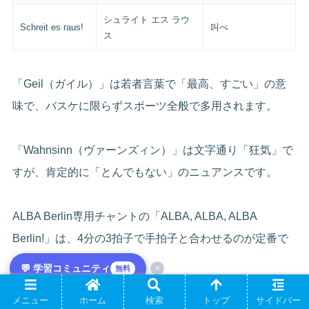
シュライト エス ラウ
Schreit es raus!
叫べ
ス
「Geil（ガイル）」は若者言葉で「最高、すごい」の意
味で、バスケに限らずスポーツ全般で多用されます。
「Wahnsinn（ヴァーンズィン）」は文字通り「狂気」で
すが、肯定的に「とんでもない」のニュアンスです。
ALBA Berlin専用チャントの「ALBA, ALBA, ALBA
Berlin!」は、4分の3拍子で手拍子と合わせるのが定番で
す。
💬 学習コミュニティ
×
無料
メニュー
ホーム
検索
トップ
サイドバー