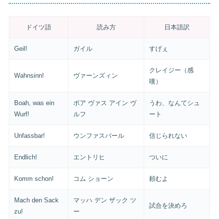
ドイツ語
読み方
日本語訳
Geil!
ガイル
すげぇ
クレイジー（感
Wahnsinn!
ヴァーンズィン
嘆）
Boah, was ein
ボア ヴァス アイン ヴ
うわ、なんてシュ
Wurf!
ルフ
ート
Unfassbar!
ウンファスバール
信じられない
Endlich!
エントリヒ
ついに
Komm schon!
コム ショーン
頼むよ
Mach den Sack
マッハ デン ザック ツ
試合を決めろ
zu!
ー