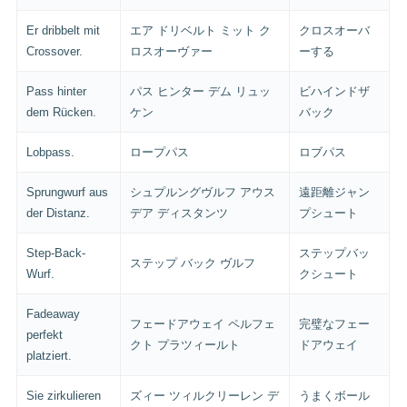
Er dribbelt mit
エア ドリベルト ミット ク
クロスオーバ
Crossover.
ロスオーヴァー
ーする
Pass hinter
パス ヒンター デム リュッ
ビハインドザ
dem Rücken.
ケン
バック
Lobpass.
ロープパス
ロブパス
Sprungwurf aus
シュプルングヴルフ アウス
遠距離ジャン
der Distanz.
デア ディスタンツ
プシュート
Step-Back-
ステップバッ
ステップ バック ヴルフ
Wurf.
クシュート
Fadeaway
フェードアウェイ ペルフェ
完璧なフェー
perfekt
クト プラツィールト
ドアウェイ
platziert.
Sie zirkulieren
ズィー ツィルクリーレン デ
うまくボール