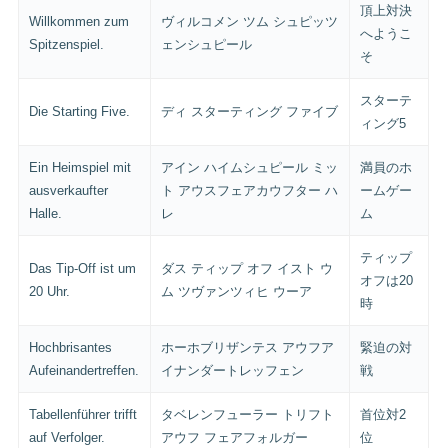
頂上対決
Willkommen zum
ヴィルコメン ツム シュピッツ
へようこ
Spitzenspiel.
ェンシュピール
そ
スターテ
Die Starting Five.
ディ スターティング ファイブ
ィング5
Ein Heimspiel mit
アイン ハイムシュピール ミッ
満員のホ
ausverkaufter
ト アウスフェアカウフター ハ
ームゲー
Halle.
レ
ム
ティップ
Das Tip-Off ist um
ダス ティップ オフ イスト ウ
オフは20
20 Uhr.
ム ツヴァンツィヒ ウーア
時
Hochbrisantes
ホーホブリザンテス アウフア
緊迫の対
Aufeinandertreffen.
イナンダートレッフェン
戦
Tabellenführer trifft
タベレンフューラー トリフト
首位対2
auf Verfolger.
アウフ フェアフォルガー
位