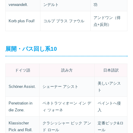
verwandelt.
ンデルト
功
アンドワン（得
Korb plus Foul!
コルプ プラス ファウル
点+反則）
展開・パス回し系10
ドイツ語
読み方
日本語訳
美しいアシス
Schöner Assist.
シェーナー アシスト
ト
Penetration in
ペネトラツィオーン イン デ
ペイントへ侵
die Zone.
ィ ツォーネ
入
Klassischer
クラシッシャー ピック アン
定番ピック&ロ
Pick and Roll.
ド ロール
ール