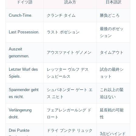
ドイツ語
読み方
日本語訳
Crunch-Time.
クランチ タイム
勝負どころ
最後のポゼッ
Last Possession.
ラスト ポゼション
ション
Auszeit
アウスツァイト ゲノメン
タイムアウト
genommen.
Letzter Wurf des
レッツター ヴルフ デス
試合の最終シ
Spiels.
シュピールス
ョット
Spannender geht
シュパネンダー ゲート エ
これ以上の緊
es nicht.
ス ニヒト
迫はない
Verlängerung
フェアレンガールング ド
延長戦の可能
droht.
ロート
性
Drei Punkte
ドライ プンクテ リュック
3点ビハインド