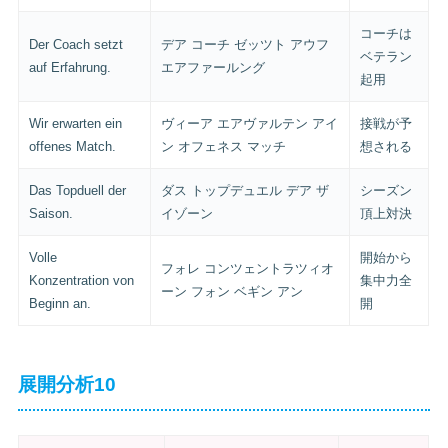
コーチは
Der Coach setzt
デア コーチ ゼッツト アウフ
ベテラン
auf Erfahrung.
エアファールング
起用
Wir erwarten ein
ヴィーア エアヴァルテン アイ
接戦が予
offenes Match.
ン オフェネス マッチ
想される
Das Topduell der
ダス トップデュエル デア ザ
シーズン
Saison.
イゾーン
頂上対決
Volle
開始から
フォレ コンツェントラツィオ
Konzentration von
集中力全
ーン フォン ベギン アン
Beginn an.
開
展開分析10