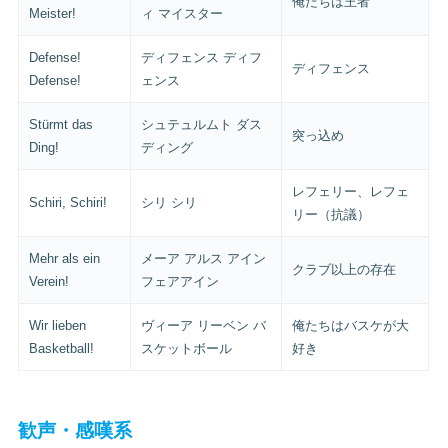
俺たちは王者
Meister!
ィ マイスター
Defense!
ディフェンス ディフ
ディフェンス
Defense!
ェンス
Stürmt das
シュテュルムト ダス
突っ込め
Ding!
ディング
レフェリー、レフェ
Schiri, Schiri!
シリ シリ
リー（抗議）
Mehr als ein
メーア アルス アイン
クラブ以上の存在
Verein!
フェアアイン
Wir lieben
ヴィーア リーベン バ
俺たちはバスケが大
Basketball!
スケットボール
好き
歓声・感嘆系