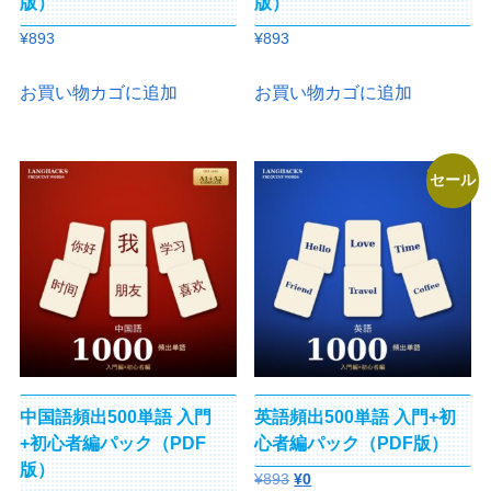
版）
版）
¥
893
¥
893
お買い物カゴに追加
お買い物カゴに追加
セール
中国語頻出500単語 入門
英語頻出500単語 入門+初
+初心者編パック（PDF
心者編パック（PDF版）
版）
元
現
¥
893
¥
0