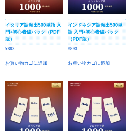
イタリア語頻出500単語 入
インドネシア語頻出500単
門+初心者編パック（PDF
語 入門+初心者編パック
版）
（PDF版）
¥
893
¥
893
お買い物カゴに追加
お買い物カゴに追加