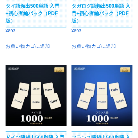
タイ語頻出500単語 入門
タガログ語頻出500単語 入
+初心者編パック（PDF
門+初心者編パック（PDF
版）
版）
¥
893
¥
893
お買い物カゴに追加
お買い物カゴに追加
ドイツ語頻出500単語 入門
フランス語頻出500単語 入