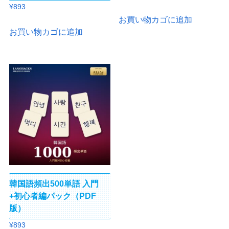
の
在
¥
893
価
の
お買い物カゴに追加
格
価
お買い物カゴに追加
は
格
¥893
は
で
¥0
し
で
た。
す。
韓国語頻出500単語 入門
+初心者編パック（PDF
版）
¥
893