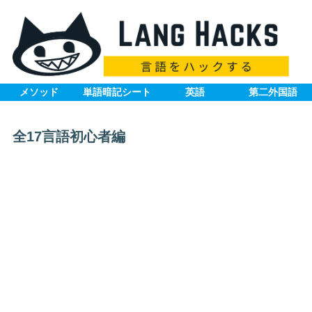
メソッド
単語暗記シート
英語
第二外国語
全17言語初心者編