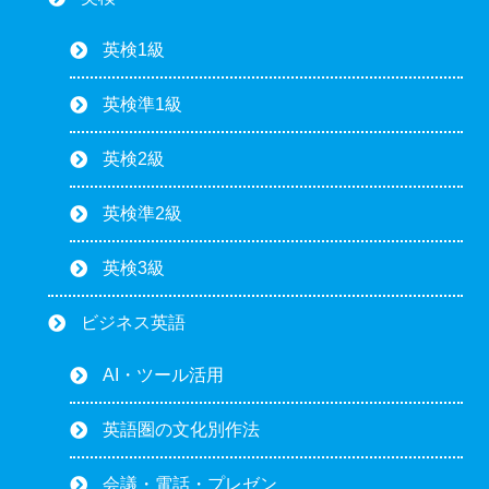
英検1級
英検準1級
英検2級
英検準2級
英検3級
ビジネス英語
AI・ツール活用
英語圏の文化別作法
会議・電話・プレゼン