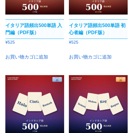
イタリア語頻出500単語 入
イタリア語頻出500単語 初
門編（PDF版）
心者編（PDF版）
¥
525
¥
525
お買い物カゴに追加
お買い物カゴに追加