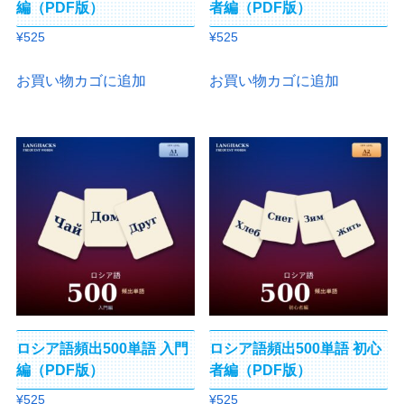
編（PDF版）
者編（PDF版）
¥
525
¥
525
お買い物カゴに追加
お買い物カゴに追加
ロシア語頻出500単語 入門
ロシア語頻出500単語 初心
編（PDF版）
者編（PDF版）
¥
525
¥
525