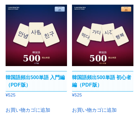
¥525
は
¥525
は
で
¥0
で
¥0
し
で
し
で
た。
す。
た。
す。
韓国語頻出500単語 入門編
韓国語頻出500単語 初心者
（PDF版）
編（PDF版）
¥
525
¥
525
お買い物カゴに追加
お買い物カゴに追加