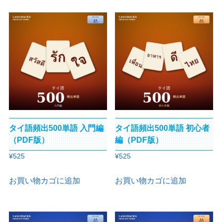
タイ語頻出500単語 入門編
タイ語頻出500単語 初心者
（PDF版）
編（PDF版）
¥
525
¥
525
お買い物カゴに追加
お買い物カゴに追加