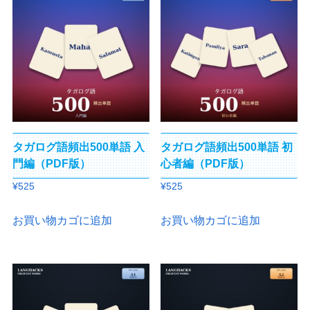
タガログ語頻出500単語 入
タガログ語頻出500単語 初
門編（PDF版）
心者編（PDF版）
¥
525
¥
525
お買い物カゴに追加
お買い物カゴに追加