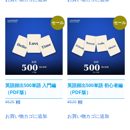
セール
セール
英語頻出500単語 入門編
英語頻出500単語 初心者編
（PDF版）
（PDF版）
元
現
元
現
¥
525
¥
0
¥
525
¥
0
の
在
の
在
価
の
価
の
お買い物カゴに追加
お買い物カゴに追加
格
価
格
価
は
格
は
格