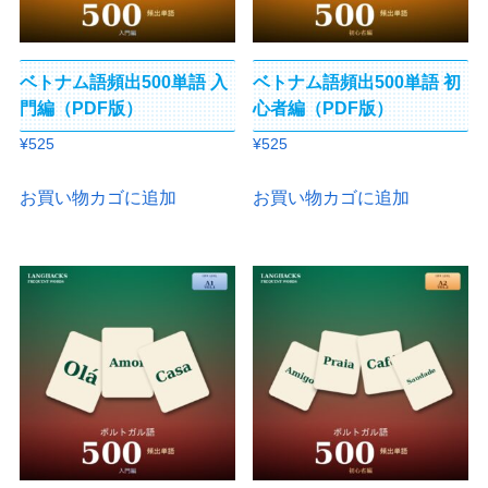
ベトナム語頻出500単語 入
ベトナム語頻出500単語 初
門編（PDF版）
心者編（PDF版）
¥
525
¥
525
お買い物カゴに追加
お買い物カゴに追加