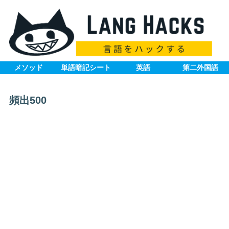
メソッド
単語暗記シート
英語
第二外国語
頻出500