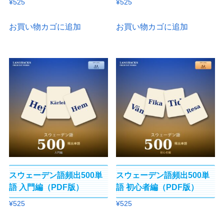
¥
525
¥
525
お買い物カゴに追加
お買い物カゴに追加
スウェーデン語頻出500単
スウェーデン語頻出500単
語 入門編（PDF版）
語 初心者編（PDF版）
¥
525
¥
525