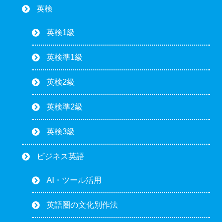
英検
英検1級
英検準1級
英検2級
英検準2級
英検3級
ビジネス英語
AI・ツール活用
英語圏の文化別作法