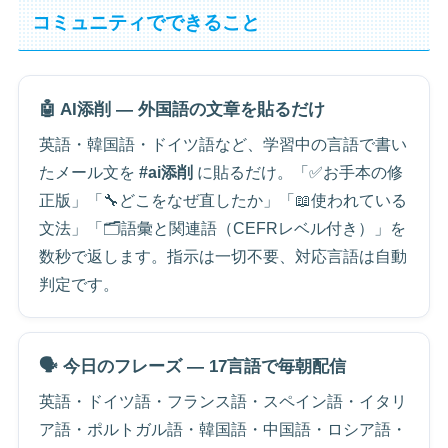
コミュニティでできること
🤖 AI添削 — 外国語の文章を貼るだけ
英語・韓国語・ドイツ語など、学習中の言語で書い
たメール文を
#ai添削
に貼るだけ。「✅お手本の修
正版」「🔧どこをなぜ直したか」「📖使われている
文法」「🗂語彙と関連語（CEFRレベル付き）」を
数秒で返します。指示は一切不要、対応言語は自動
判定です。
🗣️ 今日のフレーズ — 17言語で毎朝配信
英語・ドイツ語・フランス語・スペイン語・イタリ
ア語・ポルトガル語・韓国語・中国語・ロシア語・