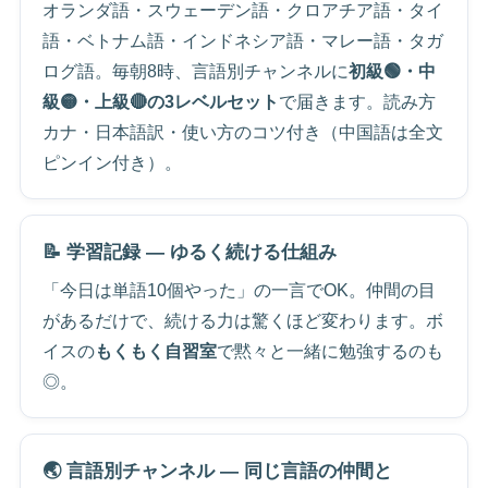
オランダ語・スウェーデン語・クロアチア語・タイ
語・ベトナム語・インドネシア語・マレー語・タガ
ログ語。毎朝8時、言語別チャンネルに
初級🟢・中
級🟡・上級🔴の3レベルセット
で届きます。読み方
カナ・日本語訳・使い方のコツ付き（中国語は全文
ピンイン付き）。
📝 学習記録 — ゆるく続ける仕組み
「今日は単語10個やった」の一言でOK。仲間の目
があるだけで、続ける力は驚くほど変わります。ボ
イスの
もくもく自習室
で黙々と一緒に勉強するのも
◎。
🌏 言語別チャンネル — 同じ言語の仲間と