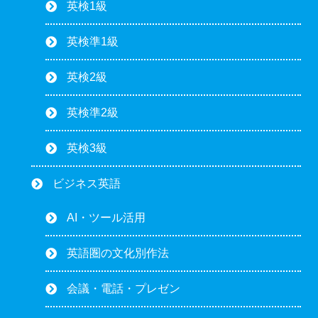
英検1級
英検準1級
英検2級
英検準2級
英検3級
ビジネス英語
AI・ツール活用
英語圏の文化別作法
会議・電話・プレゼン