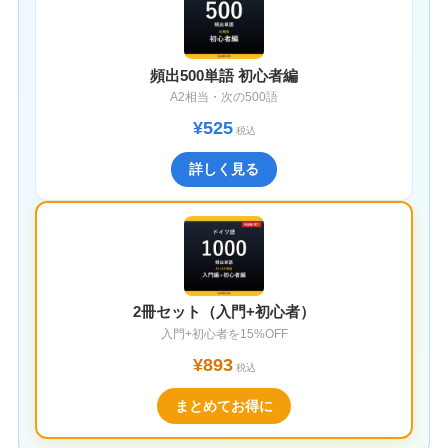
頻出500単語 初心者編
A2相当・次の500語
¥525
税込
詳しく見る
2冊セット（入門+初心者）
入門+初心者を15%OFF
¥893
税込
まとめてお得に