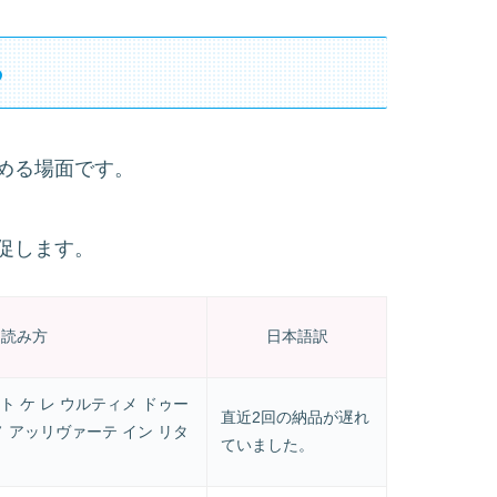
る
める場面です。
促します。
読み方
日本語訳
ト ケ レ ウルティメ ドゥー
直近2回の納品が遅れ
ノ アッリヴァーテ イン リタ
ていました。