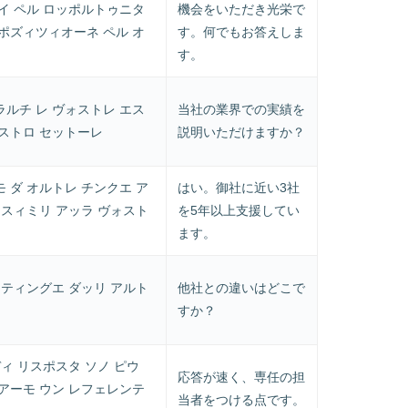
イ ペル ロッポルトゥニタ
機会をいただき光栄で
ポズィツィオーネ ペル オ
す。何でもお答えしま
す。
ルチ レ ヴォストレ エス
当社の業界での実績を
ノストロ セットーレ
説明いただけますか？
 ダ オルトレ チンクエ ア
はい。御社に近い3社
 スィミリ アッラ ヴォスト
を5年以上支援してい
ます。
スティングエ ダッリ アルト
他社との違いはどこで
すか？
ディ リスポスタ ソノ ピウ
応答が速く、専任の担
アーモ ウン レフェレンテ
当者をつける点です。