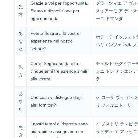
Grazie a voi per l’opportunità.
グラーツィエ ア ヴォ
先
Siamo a disposizione per
スィアーモ ア ディス
方
ogni domanda.
ーニ ドマンダ
あ
Potete illustrarci le vostre
ポテーテ イッルストラ
な
esperienze nel nostro
ペリエンツェ ネル 
た
settore?
Certo. Seguiamo da oltre
チェルト セグイアーモ
先
cinque anni tre aziende simili
ンニ トレ アジエンデ
方
alla vostra.
ラ
あ
Che cosa vi distingue dagli
ケ コーザ ヴィ ディ
な
altri fornitori?
リ フォルニトーリ
た
I nostri tempi di risposta sono
イ ノストリ テンピ 
先
più rapidi e assegniamo un
ラピディ エ アッセニ
方