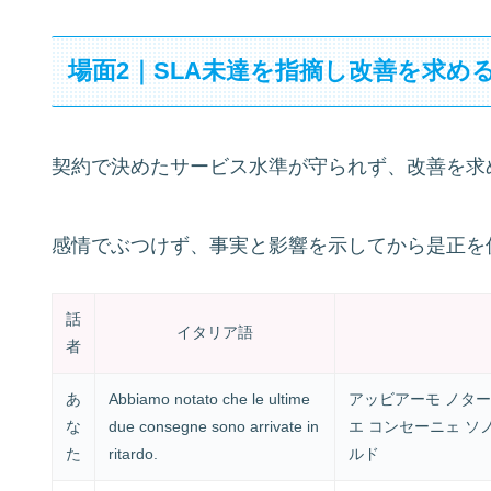
場面2｜SLA未達を指摘し改善を求め
契約で決めたサービス水準が守られず、改善を求
感情でぶつけず、事実と影響を示してから是正を
話
イタリア語
者
あ
Abbiamo notato che le ultime
アッビアーモ ノター
な
due consegne sono arrivate in
エ コンセーニェ ソ
た
ritardo.
ルド