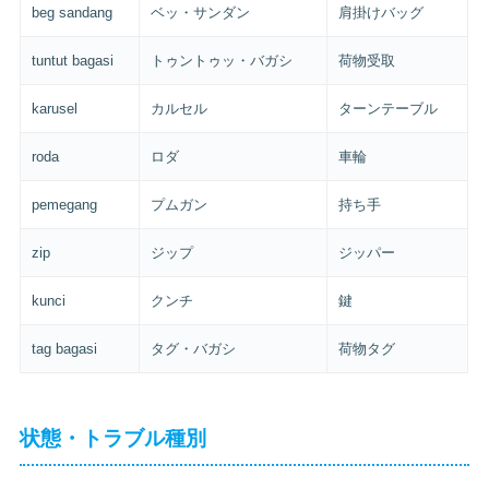
beg sandang
ベッ・サンダン
肩掛けバッグ
tuntut bagasi
トゥントゥッ・バガシ
荷物受取
karusel
カルセル
ターンテーブル
roda
ロダ
車輪
pemegang
プムガン
持ち手
zip
ジップ
ジッパー
kunci
クンチ
鍵
tag bagasi
タグ・バガシ
荷物タグ
状態・トラブル種別