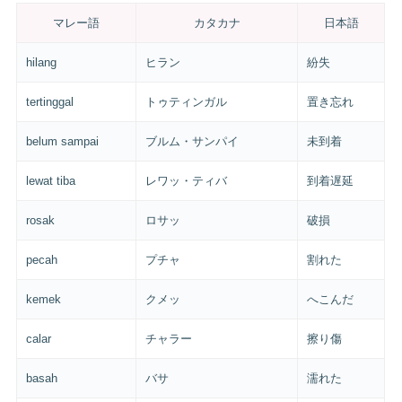
マレー語
カタカナ
日本語
hilang
ヒラン
紛失
tertinggal
トゥティンガル
置き忘れ
belum sampai
ブルム・サンパイ
未到着
lewat tiba
レワッ・ティバ
到着遅延
rosak
ロサッ
破損
pecah
プチャ
割れた
kemek
クメッ
へこんだ
calar
チャラー
擦り傷
basah
バサ
濡れた