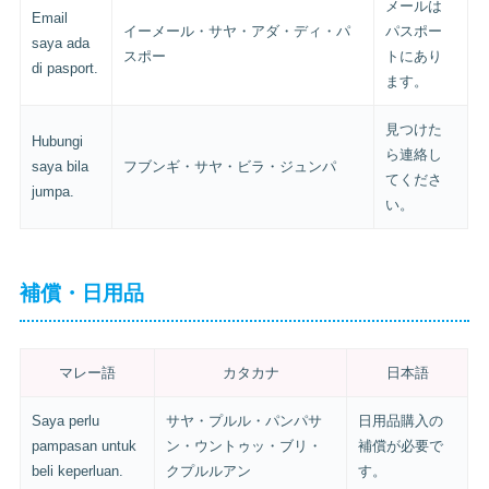
メールは
Email
イーメール・サヤ・アダ・ディ・パ
パスポー
saya ada
スポー
トにあり
di pasport.
ます。
見つけた
Hubungi
ら連絡し
saya bila
フブンギ・サヤ・ビラ・ジュンパ
てくださ
jumpa.
い。
補償・日用品
マレー語
カタカナ
日本語
Saya perlu
サヤ・プルル・パンパサ
日用品購入の
pampasan untuk
ン・ウントゥッ・ブリ・
補償が必要で
beli keperluan.
クプルルアン
す。