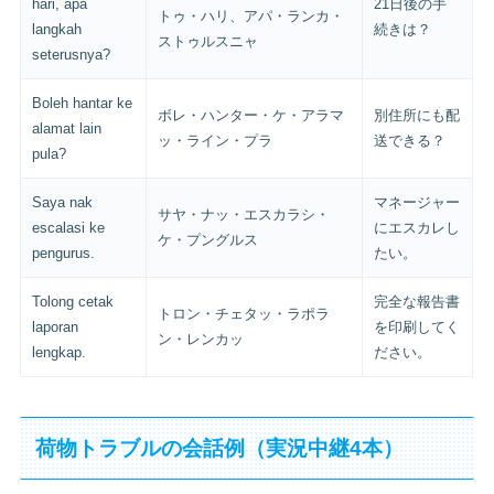
hari, apa
21日後の手
トゥ・ハリ、アパ・ランカ・
langkah
続きは？
ストゥルスニャ
seterusnya?
Boleh hantar ke
ボレ・ハンター・ケ・アラマ
別住所にも配
alamat lain
ッ・ライン・プラ
送できる？
pula?
Saya nak
マネージャー
サヤ・ナッ・エスカラシ・
escalasi ke
にエスカレし
ケ・プングルス
pengurus.
たい。
Tolong cetak
完全な報告書
トロン・チェタッ・ラポラ
laporan
を印刷してく
ン・レンカッ
lengkap.
ださい。
荷物トラブルの会話例（実況中継4本）