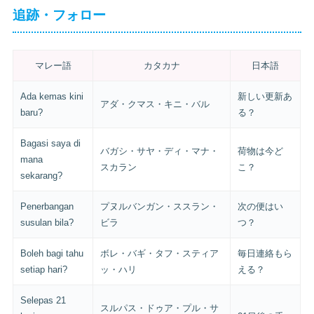
追跡・フォロー
マレー語
カタカナ
日本語
Ada kemas kini
新しい更新あ
アダ・クマス・キニ・バル
baru?
る？
Bagasi saya di
バガシ・サヤ・ディ・マナ・
荷物は今ど
mana
スカラン
こ？
sekarang?
Penerbangan
プヌルバンガン・ススラン・
次の便はい
susulan bila?
ビラ
つ？
Boleh bagi tahu
ボレ・バギ・タフ・スティア
毎日連絡もら
setiap hari?
ッ・ハリ
える？
Selepas 21
スルパス・ドゥア・プル・サ