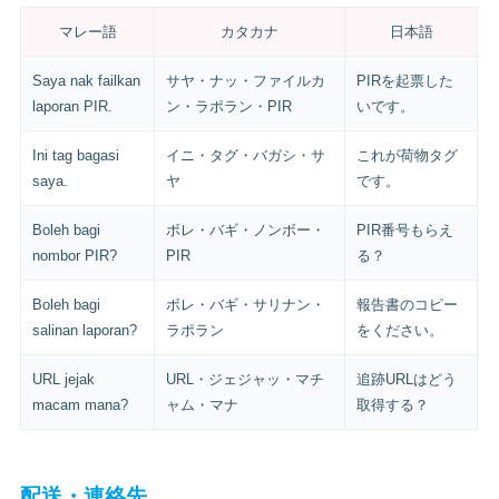
マレー語
カタカナ
日本語
Saya nak failkan
サヤ・ナッ・ファイルカ
PIRを起票した
laporan PIR.
ン・ラポラン・PIR
いです。
Ini tag bagasi
イニ・タグ・バガシ・サ
これが荷物タグ
saya.
ヤ
です。
Boleh bagi
ボレ・バギ・ノンボー・
PIR番号もらえ
nombor PIR?
PIR
る？
Boleh bagi
ボレ・バギ・サリナン・
報告書のコピー
salinan laporan?
ラポラン
をください。
URL jejak
URL・ジェジャッ・マチ
追跡URLはどう
macam mana?
ャム・マナ
取得する？
配送・連絡先