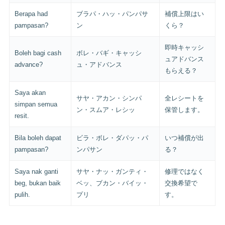
Berapa had
ブラパ・ハッ・パンパサ
補償上限はい
pampasan?
ン
くら？
即時キャッシ
Boleh bagi cash
ボレ・バギ・キャッシ
ュアドバンス
advance?
ュ・アドバンス
もらえる？
Saya akan
サヤ・アカン・シンパ
全レシートを
simpan semua
ン・スムア・レシッ
保管します。
resit.
Bila boleh dapat
ビラ・ボレ・ダパッ・パ
いつ補償が出
pampasan?
ンパサン
る？
Saya nak ganti
サヤ・ナッ・ガンティ・
修理ではなく
beg, bukan baik
ベッ、ブカン・バイッ・
交換希望で
pulih.
プリ
す。