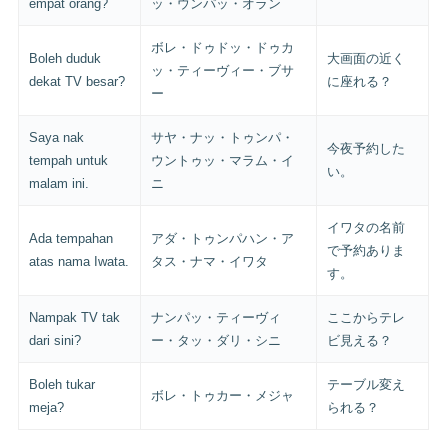
empat orang?
ッ・ウンパッ・オラン
ボレ・ドゥドッ・ドゥカ
Boleh duduk
大画面の近く
ッ・ティーヴィー・ブサ
dekat TV besar?
に座れる？
ー
Saya nak
サヤ・ナッ・トゥンパ・
今夜予約した
tempah untuk
ウントゥッ・マラム・イ
い。
malam ini.
ニ
イワタの名前
Ada tempahan
アダ・トゥンパハン・ア
で予約ありま
atas nama Iwata.
タス・ナマ・イワタ
す。
Nampak TV tak
ナンパッ・ティーヴィ
ここからテレ
dari sini?
ー・タッ・ダリ・シニ
ビ見える？
Boleh tukar
テーブル変え
ボレ・トゥカー・メジャ
meja?
られる？