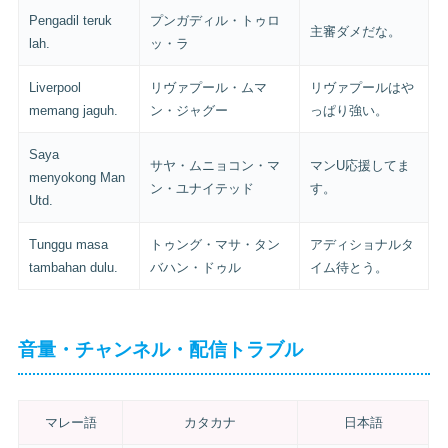
Pengadil teruk
プンガディル・トゥロ
主審ダメだな。
lah.
ッ・ラ
Liverpool
リヴァプール・ムマ
リヴァプールはや
memang jaguh.
ン・ジャグー
っぱり強い。
Saya
サヤ・ムニョコン・マ
マンU応援してま
menyokong Man
ン・ユナイテッド
す。
Utd.
Tunggu masa
トゥング・マサ・タン
アディショナルタ
tambahan dulu.
バハン・ドゥル
イム待とう。
音量・チャンネル・配信トラブル
マレー語
カタカナ
日本語