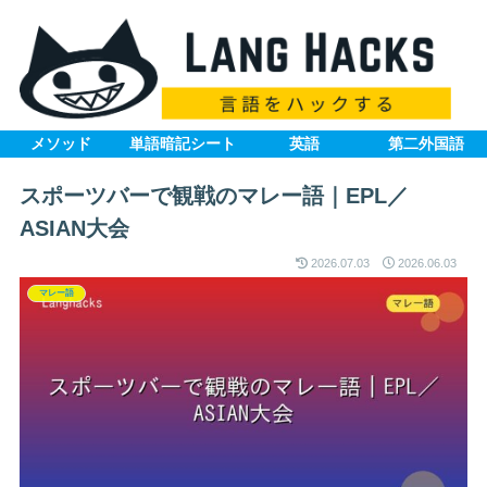
メソッド
単語暗記シート
英語
第二外国語
スポーツバーで観戦のマレー語｜EPL／
ASIAN大会
2026.07.03
2026.06.03
マレー語