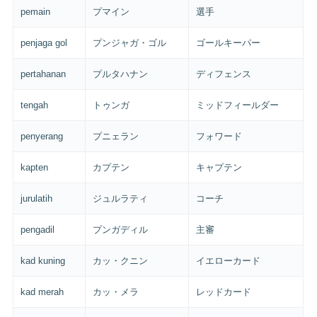
pemain
プマイン
選手
penjaga gol
プンジャガ・ゴル
ゴールキーパー
pertahanan
プルタハナン
ディフェンス
tengah
トゥンガ
ミッドフィールダー
penyerang
プニェラン
フォワード
kapten
カプテン
キャプテン
jurulatih
ジュルラティ
コーチ
pengadil
プンガディル
主審
kad kuning
カッ・クニン
イエローカード
kad merah
カッ・メラ
レッドカード