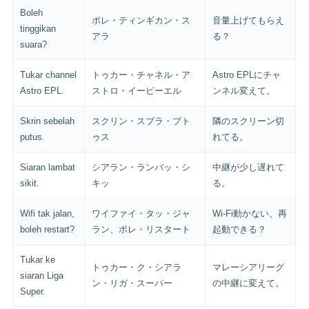
Boleh
ボレ・ティンギカン・ス
音量上げてもらえ
tinggikan
アラ
る？
suara?
Tukar channel
トゥカー・チャネル・ア
Astro EPLにチャ
Astro EPL.
ストロ・イーピーエル
ンネル変えて。
Skrin sebelah
スクリン・スブラ・プト
隣のスクリーン切
putus.
ゥス
れてる。
Siaran lambat
シアラン・ランバッ・シ
中継が少し遅れて
sikit.
キッ
る。
Wifi tak jalan,
ワイファイ・タッ・ジャ
Wi-Fi動かない、再
boleh restart?
ラン、ボレ・リスタート
起動できる？
Tukar ke
トゥカー・ク・シアラ
マレーシアリーグ
siaran Liga
ン・リガ・スーパー
の中継に変えて。
Super.