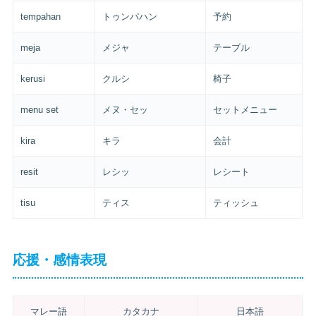
tempahan
トゥンパハン
予約
meja
メジャ
テーブル
kerusi
クルシ
椅子
menu set
メヌ・セッ
セットメニュー
kira
キラ
会計
resit
レシッ
レシート
tisu
ティス
ティッシュ
応援・感情表現
マレー語
カタカナ
日本語