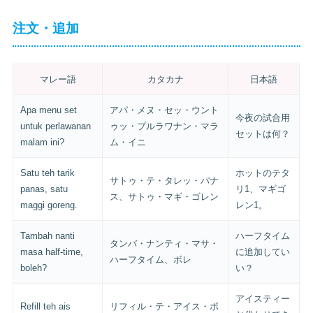
注文・追加
マレー語
カタカナ
日本語
Apa menu set
アパ・メヌ・セッ・ウント
今夜の試合用
untuk perlawanan
ゥッ・プルラワナン・マラ
セットは何？
malam ini?
ム・イニ
Satu teh tarik
ホットのテタ
サトゥ・テ・タレッ・パナ
panas, satu
リ1、マギゴ
ス、サトゥ・マギ・ゴレン
maggi goreng.
レン1。
Tambah nanti
ハーフタイム
タンバ・ナンティ・マサ・
masa half-time,
に追加してい
ハーフタイム、ボレ
boleh?
い？
アイスティー
Refill teh ais
リフィル・テ・アイス・ボ