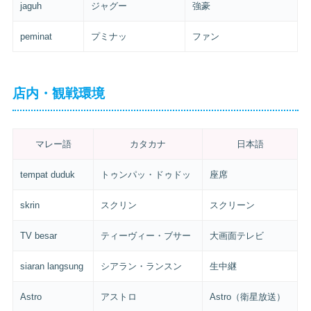
jaguh
ジャグー
強豪
peminat
プミナッ
ファン
店内・観戦環境
マレー語
カタカナ
日本語
tempat duduk
トゥンパッ・ドゥドッ
座席
skrin
スクリン
スクリーン
TV besar
ティーヴィー・ブサー
大画面テレビ
siaran langsung
シアラン・ランスン
生中継
Astro
アストロ
Astro（衛星放送）