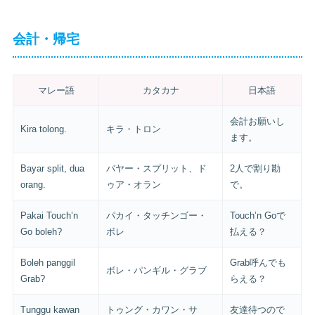
会計・帰宅
マレー語
カタカナ
日本語
会計お願いし
Kira tolong.
キラ・トロン
ます。
Bayar split, dua
バヤー・スプリット、ド
2人で割り勘
orang.
ゥア・オラン
で。
Pakai Touch’n
パカイ・タッチンゴー・
Touch’n Goで
Go boleh?
ボレ
払える？
Boleh panggil
Grab呼んでも
ボレ・パンギル・グラブ
Grab?
らえる？
Tunggu kawan
トゥング・カワン・サ
友達待つので