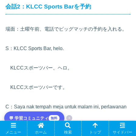
会話2：KLCC Sports Barを予約
場面：土曜午前、電話でビッグマッチの予約を入れる。
S：KLCC Sports Bar, helo.
KLCCスポーツバー、ヘロ。
KLCCスポーツバーです。
C：Saya nak tempah meja untuk malam ini, perlawanan
Liga Juara-Juara.
💬 学習コミュニティ
×
無料
メニュー
ホーム
検索
トップ
サイドバー
サヤ・ナッ・トゥンパ・メジャ・ウントゥッ・マラ