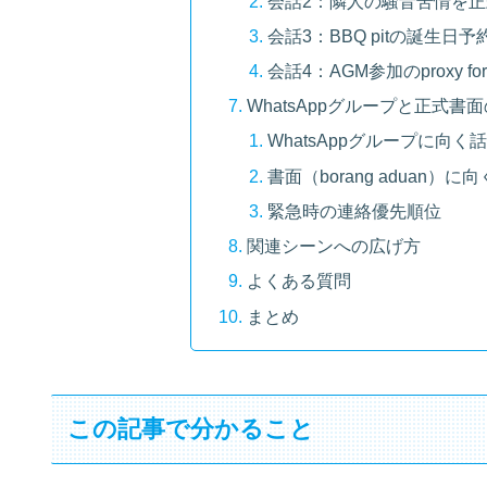
会話2：隣人の騒音苦情を
会話3：BBQ pitの誕生日
会話4：AGM参加のproxy f
WhatsAppグループと正式書
WhatsAppグループに向く
書面（borang aduan）に
緊急時の連絡優先順位
関連シーンへの広げ方
よくある質問
まとめ
この記事で分かること