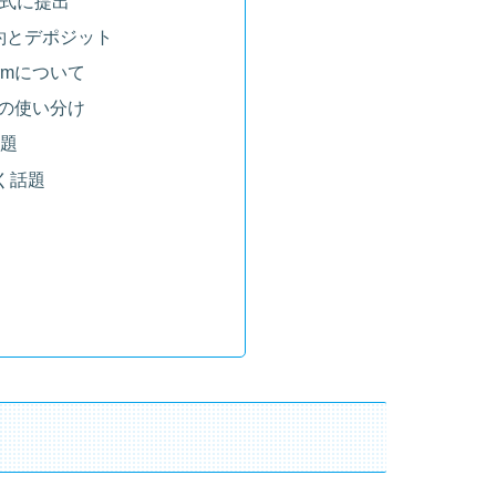
正式に提出
予約とデポジット
ormについて
面の使い分け
話題
向く話題