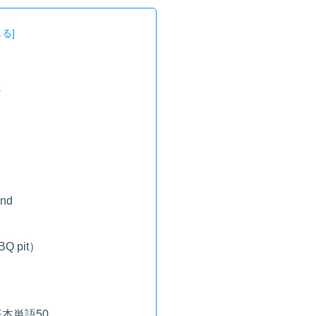
識
und
BQ pit）
本単語50