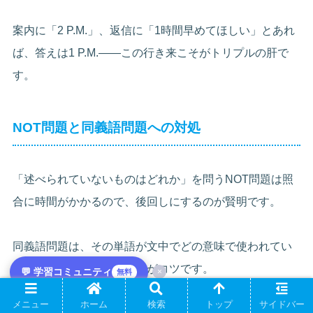
案内に「2 P.M.」、返信に「1時間早めてほしい」とあれ
ば、答えは1 P.M.——この行き来こそがトリプルの肝で
す。
NOT問題と同義語問題への対処
「述べられていないものはどれか」を問うNOT問題は照
合に時間がかかるので、後回しにするのが賢明です。
同義語問題は、その単語が文中でどの意味で使われてい
るかを前後から判断するのがコツです。
💬 学習コミュニティ
×
無料
メニュー
ホーム
検索
トップ
サイドバー