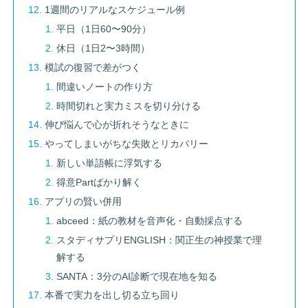
1週間のリアルなスケジュール例
平日（1日60〜90分）
休日（1日2〜3時間）
模試の復習で差がつく
間違いノートの作り方
時間切れと実力ミスを切り分ける
伸び悩んで心が折れそうなときに
やってしまいがちな失敗とリカバリー
新しい単語帳に浮気する
得意Partばかり解く
アプリの賢い併用
abceed：紙の教材を音声化・自動採点する
スタディサプリENGLISH：関正生の神授業で理
解する
SANTA：3分のAI診断で現在地を知る
本番で実力を出し切る立ち回り