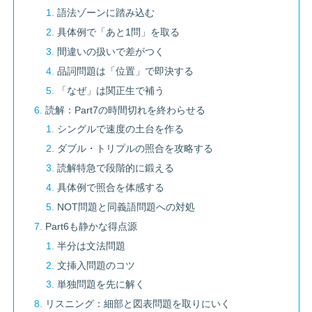
語法ゾーンに踏み込む
具体例で「あと1問」を取る
間違いの扱いで差がつく
品詞問題は「位置」で即決する
「なぜ」は関正生で補う
読解：Part7の時間切れを終わらせる
シングルで速度の土台を作る
ダブル・トリプルの照合を攻略する
読解特急で段階的に鍛える
具体例で照合を体感する
NOT問題と同義語問題への対処
Part6も静かな得点源
半分は文法問題
文挿入問題のコツ
単独問題を先に解く
リスニング：細部と図表問題を取りにいく