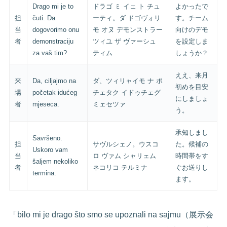
Drago mi je to
ドラゴ ミ イェ ト チュ
よかったで
担
čuti. Da
ーティ。ダ ドゴヴォリ
す。チーム
当
dogovorimo onu
モ オヌ デモンストラー
向けのデモ
者
demonstraciju
ツィユ ザ ヴァーシュ
を設定しま
za vaš tim?
ティム
しょうか？
ええ、来月
来
Da, ciljajmo na
ダ、ツィリャイモ ナ ポ
初めを目安
場
početak idućeg
チェタク イドゥチェグ
にしましょ
者
mjeseca.
ミェセツァ
う。
承知しまし
Savršeno.
担
サヴルシェノ。ウスコ
た。候補の
Uskoro vam
当
ロ ヴァム シャリェム
時間帯をす
šaljem nekoliko
者
ネコリコ テルミナ
ぐお送りし
termina.
ます。
「bilo mi je drago što smo se upoznali na sajmu（展示会