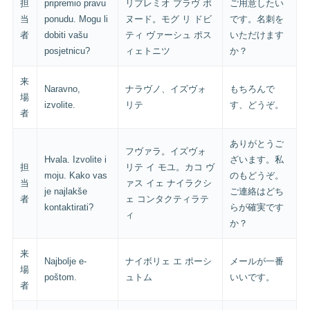
担
pripremio pravu
リプレミオ プラヴ ポ
ご用意したい
当
ponudu. Mogu li
ヌード。モグ リ ドビ
です。名刺を
者
dobiti vašu
ティ ヴァーシュ ポス
いただけます
posjetnicu?
ィェトニツ
か？
来
Naravno,
ナラヴノ、イズヴォ
もちろんで
場
izvolite.
リテ
す、どうぞ。
者
ありがとうご
フヴァラ。イズヴォ
Hvala. Izvolite i
ざいます。私
担
リテ イ モユ。カコ ヴ
moju. Kako vas
のもどうぞ。
当
ァス イェ ナイラクシ
je najlakše
ご連絡はどち
者
ェ コンタクティラテ
kontaktirati?
らが確実です
ィ
か？
来
Najbolje e-
ナイボリェ エ ポーシ
メールが一番
場
poštom.
ュトム
いいです。
者