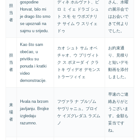
gospodine
ディネ ホルヴァト、ビ
さん、水曜
担
Horvat, bilo mi
ロ ミ イェ ドラゴ シュ
の展示会で
当
je drago što smo
ト スモ セ ウポズナリ
はお会いで
者
se upoznali na
ナ サイム ウ スリイェ
きて何より
sajmu u srijedu.
ドゥ
でした。
Kao što sam
カオ シュト サム オベ
お約束通
obećao, u
担
チャオ、ウ プリヴィト
り、見積り
privitku su
当
ク ス ポヌーダ イ クラ
と短いデモ
ponuda i kratki
者
トキ ヴィデオ デモンス
動画を添付
video
トラーツィイェ
しました。
demonstracije.
早速のご連
Hvala na brzom
フヴァラ ナ ブルゾム
絡ありがと
来
javljanju. Brojke
ヤヴリャニュ。ブロイ
うございま
場
izgledaju
ケ イズグレダユ ラズム
す。金額も
者
razumno.
ノ
妥当です
ね。