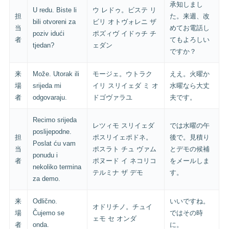
承知しまし
U redu. Biste li
ウ レドゥ。ビステ リ
担
た。来週、改
bili otvoreni za
ビリ オトヴォレニ ザ
当
めてお電話し
poziv idući
ポズィヴ イドゥチ チ
者
てもよろしい
tjedan?
ェダン
ですか？
来
Može. Utorak ili
モージェ。ウトラク
ええ。火曜か
場
srijeda mi
イリ スリイェダ ミ オ
水曜なら大丈
者
odgovaraju.
ドゴヴァラユ
夫です。
Recimo srijeda
レツィモ スリイェダ
では水曜の午
poslijepodne.
担
ポスリイェポドネ。
後で。見積り
Poslat ću vam
当
ポスラト チュ ヴァム
とデモの候補
ponudu i
者
ポヌード イ ネコリコ
をメールしま
nekoliko termina
テルミナ ザ デモ
す。
za demo.
来
Odlično.
いいですね。
オドリチノ。チュイ
場
Čujemo se
ではその時
ェモ セ オンダ
者
onda.
に。