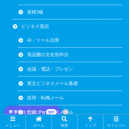
英検3級
ビジネス英語
AI・ツール活用
英語圏の文化別作法
会議・電話・プレゼン
英文ビジネスメール基礎
採用・転職メール
💬 学習コミュニティ
営業・セールスメール
×
無料
メニュー
ホーム
検索
トップ
サイドバー
クライアント対応メール