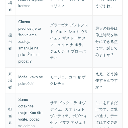
場
korisno.
コリスノ
うですね。
者
Glavna
グラーヴナ プレドノス
prednost je to
最大の特長は
ト イェ ト シュト ヴリ
担
što vrijeme
停止時間を半
イェメ ザストーヤ ス
当
zastoja
分にできる点
マニュイェ ナ ポラ。
者
smanjuje na
です。試して
ジェリテ リ プローバ
pola. Želite li
みますか？
ティ
probati?
来
ええ、どう操
Može, kako se
モージェ、カコ セ ポ
場
作するんです
pokreće?
クレチェ
者
か？
Samo
サモ ドタクニテ オヴ
ここを押すだ
dotaknite
担
ディェ。カオ シュト
けです。ご覧
ovdje. Kao što
当
ヴィディテ、ポダツィ
の通り、デー
vidite, podaci
者
セ オドマフ アジュリ
タはすぐ更新
se odmah