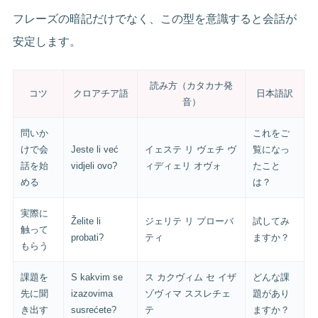
フレーズの暗記だけでなく、この型を意識すると会話が
安定します。
読み方（カタカナ発
コツ
クロアチア語
日本語訳
音）
問いか
これをご
けで会
Jeste li već
イェステ リ ヴェチ ヴ
覧になっ
話を始
vidjeli ovo?
ィディェリ オヴォ
たこと
める
は？
実際に
Želite li
ジェリテ リ プローバ
試してみ
触って
probati?
ティ
ますか？
もらう
課題を
S kakvim se
ス カクヴィム セ イザ
どんな課
先に聞
izazovima
ゾヴィマ ススレチェ
題があり
き出す
susrećete?
テ
ますか？