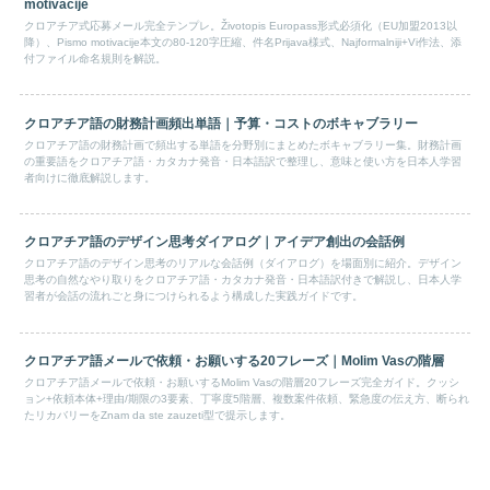
motivacije
クロアチア式応募メール完全テンプレ。Životopis Europass形式必須化（EU加盟2013以
降）、Pismo motivacije本文の80-120字圧縮、件名Prijava様式、Najformalniji+Vi作法、添
付ファイル命名規則を解説。
クロアチア語の財務計画頻出単語｜予算・コストのボキャブラリー
クロアチア語の財務計画で頻出する単語を分野別にまとめたボキャブラリー集。財務計画
の重要語をクロアチア語・カタカナ発音・日本語訳で整理し、意味と使い方を日本人学習
者向けに徹底解説します。
クロアチア語のデザイン思考ダイアログ｜アイデア創出の会話例
クロアチア語のデザイン思考のリアルな会話例（ダイアログ）を場面別に紹介。デザイン
思考の自然なやり取りをクロアチア語・カタカナ発音・日本語訳付きで解説し、日本人学
習者が会話の流れごと身につけられるよう構成した実践ガイドです。
クロアチア語メールで依頼・お願いする20フレーズ｜Molim Vasの階層
クロアチア語メールで依頼・お願いするMolim Vasの階層20フレーズ完全ガイド。クッシ
ョン+依頼本体+理由/期限の3要素、丁寧度5階層、複数案件依頼、緊急度の伝え方、断られ
たリカバリーをZnam da ste zauzeti型で提示します。