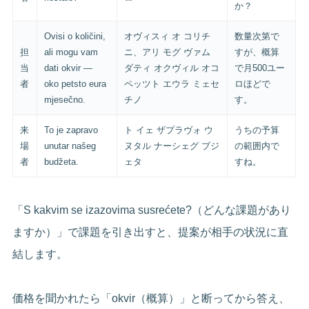
か？
Ovisi o količini,
オヴィスィ オ コリチ
数量次第で
担
ali mogu vam
ニ、アリ モグ ヴァム
すが、概算
当
dati okvir —
ダティ オクヴィル オコ
で月500ユー
者
oko petsto eura
ペッツト エウラ ミェセ
ロほどで
mjesečno.
チノ
す。
来
To je zapravo
ト イェ ザプラヴォ ウ
うちの予算
場
unutar našeg
ヌタル ナーシェグ ブジ
の範囲内で
者
budžeta.
ェタ
すね。
「S kakvim se izazovima susrećete?（どんな課題があり
ますか）」で課題を引き出すと、提案が相手の状況に直
結します。
価格を聞かれたら「okvir（概算）」と断ってから答え、