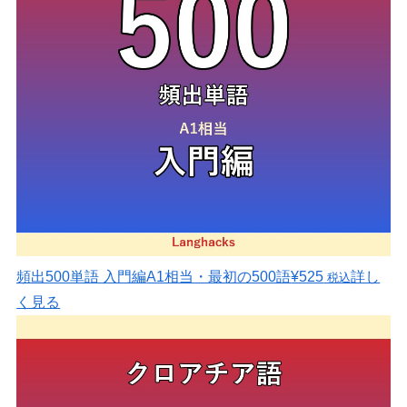
頻出500単語 入門編
A1相当・最初の500語
¥525
詳し
税込
く見る