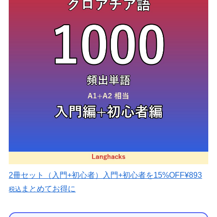
2冊セット（入門+初心者）
入門+初心者を15%OFF
¥893
まとめてお得に
税込