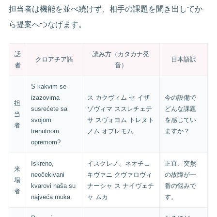
担当者は機能を並べ続けず、相手の課題を聞き出してか
ら提案へつなげます。
話
読み方（カタカナ発
クロアチア語
日本語訳
者
音）
S kakvim se
izazovima
ス カクヴィム セ イザ
今の設備で
担
susrećete sa
ゾヴィマ ススレチェテ
どんな課題
当
svojom
サ スヴォヨム トレヌト
を感じてい
者
trenutnom
ノム オプレモム
ますか？
opremom?
Iskreno,
イスクレノ、ネオチェ
正直、突然
来
neočekivani
キヴァニ クヴァロヴィ
の故障が一
場
kvarovi naša su
ナーシャ ス ナイヴェチ
番の悩みで
者
najveća muka.
ャ ムカ
す。