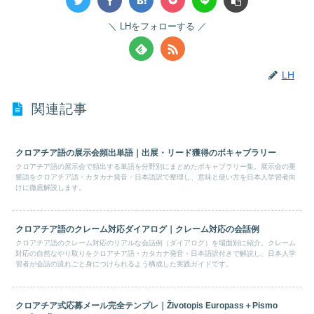
LHをフォローする
LH
関連記事
クロアチア語の展示会頻出単語｜出展・リード獲得のボキャブラリー
クロアチア語の展示会で頻出する単語を分野別にまとめたボキャブラリー集。展示会の重
要語をクロアチア語・カタカナ発音・日本語訳で整理し、意味と使い方を日本人学習者向
けに徹底解説します。
クロアチア語のクレーム対応ダイアログ｜クレーム対応の会話例
クロアチア語のクレーム対応のリアルな会話例（ダイアログ）を場面別に紹介。クレーム
対応の自然なやり取りをクロアチア語・カタカナ発音・日本語訳付きで解説し、日本人学
習者が会話の流れごと身につけられるよう構成した実践ガイドです。
クロアチア式応募メール完全テンプレ｜Životopis Europass＋Pismo