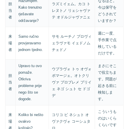
Razumijem.
なるほど。
担
ラズミイェム。カコ ト
Kako trenutno
今は保守を
当
レヌトノ リェシャヴァ
rješavate
どうされて
者
テ オドルジャヴァニェ
održavanje?
いますか？
週に一度、
来
Samo ručno
サモ ルーチノ プロヴィ
手作業で点
場
provjeravamo
ェラヴァモ イェドノム
検している
者
jednom tjedno.
チェドノ
だけです。
Upravo tu ovo
まさにそこ
ウプラヴォ トゥ オヴォ
pomaže.
で役立ちま
担
ポマージェ。オトクリ
Otkriva
す。問題が
当
ヴァ プロブレメ プリイ
probleme prije
起きる前に
者
ェ ネゴ シュト セ ドゴ
nego što se
検知しま
デ
dogode.
す。
こういうも
来
Koliko bi nešto
コリコ ビ ネシュト オ
のはいくら
場
ovakvo
ヴァクヴォ コーシュタ
くらいです
者
koštalo?
ロ