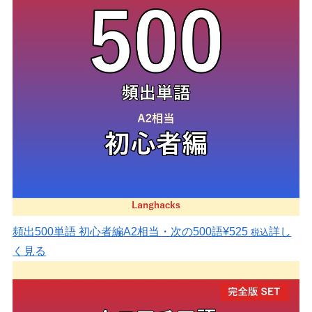
頻出500単語 初心者編
A2相当・次の500語
¥525
詳し
税込
く見る