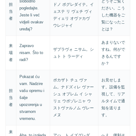
slobodno
どうぞご覧く
担
ドノ ポグレダイテ。イ
pogledajte.
ださい。こう
当
ェステ リ ヴェチ ヴィ
Jeste li već
した機器をご
者
ディェリ オヴァカヴ
vidjeli ovakav
覧になったこ
ウレジャイ
uređaj?
とは？
あまりないで
来
Zapravo
ザプラヴォ ニサム。シ
すね。何がで
場
nisam. Što to
ュト ト ラーディ
きるんです
者
radi?
か？
Pokazat ću
ポカザト チュ ヴァ
お見せしま
vam. Nadzire
ム。ナドズィレ ヴァー
す。設備を監
担
vašu opremu i
シュ オプレム イ シャ
視して、リア
当
šalje
リェ ウポゾレニャ ウ
ルタイムで通
者
upozorenja u
ストヴァルノム ヴレー
知を送りま
stvarnom
メヌ
す。
vremenu.
来
Aha, to izgleda
アハ、ト イズグレダ
へえ、便利そ