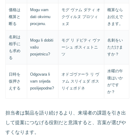
価格は
Mogu vam
モグ ヴァム ダティ オ
概算なら
概算と
dati okvirnu
クヴィルヌ プロツィ
お伝えで
断る
procjenu.
ェヌ
きます。
名刺は
Mogu li dobiti
モグ リ ドビティ ヴァ
名刺をい
相手に
vašu
ーシュ ポスィェトニ
ただけま
も求め
posjetnicu?
ツ
すか？
る
水曜の午
日時を
Odgovara li
オドゴヴァーラ リ ヴ
後はいか
仮押さ
vam srijeda
ァム スリイェダ ポス
がです
えする
poslijepodne?
リイェポドネ
か？
担当者は製品を語り続けるより、来場者の課題を引き出
して提案につなげる役割だと意識すると、言葉が選びや
すくなります。