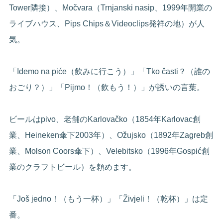
Tower隣接）、Močvara（Trnjanski nasip、1999年開業の
ライブハウス、Pips Chips＆Videoclips発祥の地）が人
気。
「Idemo na piće（飲みに行こう）」「Tko časti？（誰の
おごり？）」「Pijmo！（飲もう！）」が誘いの言葉。
ビールはpivo、老舗のKarlovačko（1854年Karlovac創
業、Heineken傘下2003年）、Ožujsko（1892年Zagreb創
業、Molson Coors傘下）、Velebitsko（1996年Gospić創
業のクラフトビール）を頼めます。
「Još jedno！（もう一杯）」「Živjeli！（乾杯）」は定
番。