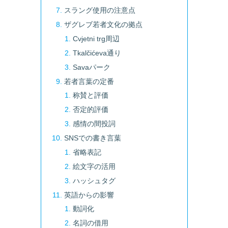
スラング使用の注意点
ザグレブ若者文化の拠点
Cvjetni trg周辺
Tkalčićeva通り
Savaパーク
若者言葉の定番
称賛と評価
否定的評価
感情の間投詞
SNSでの書き言葉
省略表記
絵文字の活用
ハッシュタグ
英語からの影響
動詞化
名詞の借用