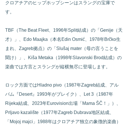
クロアチアのヒップホップシーンはスラングの宝庫で
す。
TBF（The Beat Fleet、1996年Split結成）の「Genije（天
才）」、Edo Maajka（本名Edin Osmić、1978年Brčko生
まれ、Zagreb拠点）の「Slušaj mater（母の言うことを
聞け）」、Kiša Metaka（1998年Slavonski Brod結成）の
楽曲では方言とスラングが縦横無尽に登場します。
ロック方面ではHladno pivo（1987年Zagreb結成、アル
バム『Desert』1993年がブレイク）、Let 3（1987年
Rijeka結成、2023年Eurovision出場「Mama ŠČ！」）、
Prljavo kazalište（1977年Zagreb Dubrava地区結成、
「Mojoj majci」1988年はクロアチア独立の象徴的楽曲）