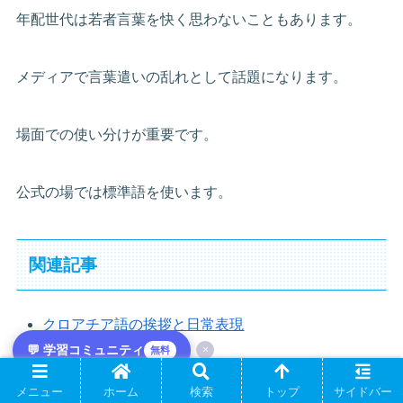
年配世代は若者言葉を快く思わないこともあります。
メディアで言葉遣いの乱れとして話題になります。
場面での使い分けが重要です。
公式の場では標準語を使います。
関連記事
クロアチア語の挨拶と日常表現
💬 学習コミュニティ
×
無料
クロアチア語の格変化
クロアチア語の発音とアクセント
メニュー
ホーム
検索
トップ
サイドバー