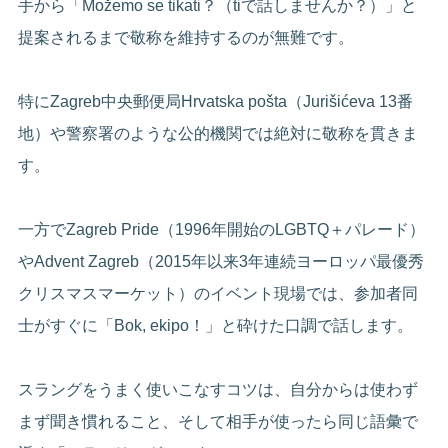
手から「Možemo se tikati？（tiで話しませんか？）」と
提案されるまで敬称を維持するのが無難です。
特にZagreb中央郵便局Hrvatska pošta（Jurišićeva 13番
地）や警察署のような公的機関では絶対に敬称を貫きま
す。
一方でZagreb Pride（1996年開始のLGBTQ＋パレード）
やAdvent Zagreb（2015年以来3年連続ヨーロッパ最優秀
クリスマスマーケット）のイベント現場では、参加者同
士がすぐに「Bok, ekipo！」と砕けた口調で話します。
スラングをうまく使いこなすコツは、自分からは使わず
まず聞き慣れること、そして相手が使ったら同じ語彙で