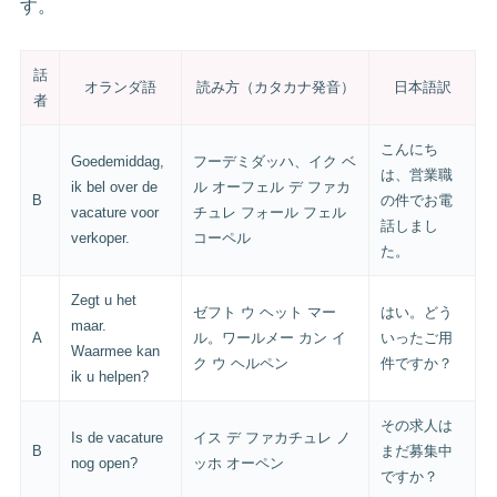
す。
話
オランダ語
読み方（カタカナ発音）
日本語訳
者
こんにち
Goedemiddag,
フーデミダッハ、イク ベ
は、営業職
ik bel over de
ル オーフェル デ ファカ
B
の件でお電
vacature voor
チュレ フォール フェル
話しまし
verkoper.
コーペル
た。
Zegt u het
ゼフト ウ ヘット マー
はい。どう
maar.
A
ル。ワールメー カン イ
いったご用
Waarmee kan
ク ウ ヘルペン
件ですか？
ik u helpen?
その求人は
Is de vacature
イス デ ファカチュレ ノ
B
まだ募集中
nog open?
ッホ オーペン
ですか？