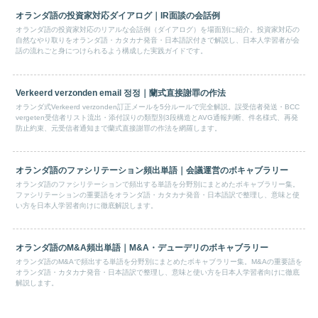
オランダ語の投資家対応ダイアログ｜IR面談の会話例
オランダ語の投資家対応のリアルな会話例（ダイアログ）を場面別に紹介。投資家対応の
自然なやり取りをオランダ語・カタカナ発音・日本語訳付きで解説し、日本人学習者が会
話の流れごと身につけられるよう構成した実践ガイドです。
Verkeerd verzonden email 정정｜蘭式直接謝罪の作法
オランダ式Verkeerd verzonden訂正メールを5分ルールで完全解説。誤受信者発送・BCC
vergeten受信者リスト流出・添付誤りの類型別3段構造とAVG通報判断、件名様式、再発
防止約束、元受信者通知まで蘭式直接謝罪の作法を網羅します。
オランダ語のファシリテーション頻出単語｜会議運営のボキャブラリー
オランダ語のファシリテーションで頻出する単語を分野別にまとめたボキャブラリー集。
ファシリテーションの重要語をオランダ語・カタカナ発音・日本語訳で整理し、意味と使
い方を日本人学習者向けに徹底解説します。
オランダ語のM&A頻出単語｜M&A・デューデリのボキャブラリー
オランダ語のM&Aで頻出する単語を分野別にまとめたボキャブラリー集。M&Aの重要語を
オランダ語・カタカナ発音・日本語訳で整理し、意味と使い方を日本人学習者向けに徹底
解説します。