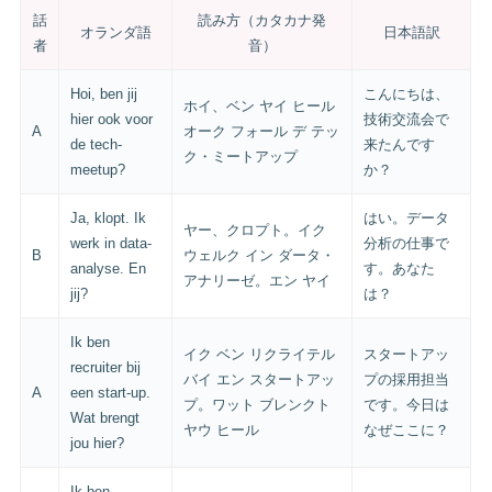
話
読み方（カタカナ発
オランダ語
日本語訳
者
音）
Hoi, ben jij
こんにちは、
ホイ、ベン ヤイ ヒール
hier ook voor
技術交流会で
A
オーク フォール デ テッ
de tech-
来たんです
ク・ミートアップ
meetup?
か？
Ja, klopt. Ik
はい。データ
ヤー、クロプト。イク
werk in data-
分析の仕事で
B
ウェルク イン ダータ・
analyse. En
す。あなた
アナリーゼ。エン ヤイ
jij?
は？
Ik ben
イク ベン リクライテル
スタートアッ
recruiter bij
バイ エン スタートアッ
プの採用担当
A
een start-up.
プ。ワット ブレンクト
です。今日は
Wat brengt
ヤウ ヒール
なぜここに？
jou hier?
Ik ben