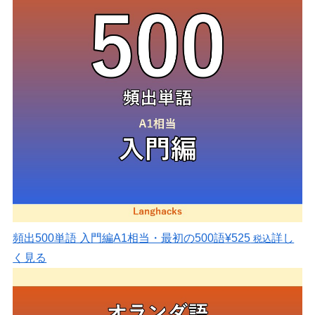
頻出500単語 入門編
A1相当・最初の500語
¥525
詳し
税込
く見る