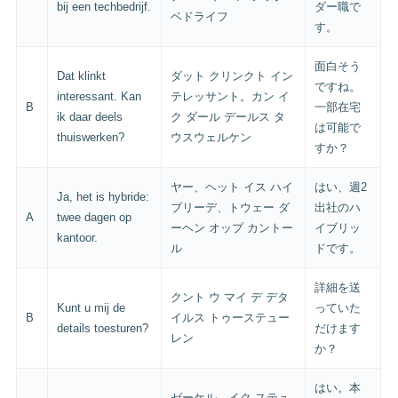
bij een techbedrijf.
ダー職で
ベドライフ
す。
面白そう
Dat klinkt
ダット クリンクト イン
ですね。
interessant. Kan
テレッサント。カン イ
B
一部在宅
ik daar deels
ク ダール デールス タ
は可能で
thuiswerken?
ウスウェルケン
すか？
ヤー、ヘット イス ハイ
はい、週2
Ja, het is hybride:
ブリーデ、トウェー ダ
出社のハ
A
twee dagen op
ーヘン オップ カントー
イブリッ
kantoor.
ル
ドです。
詳細を送
クント ウ マイ デ デタ
Kunt u mij de
っていた
B
イルス トゥーステュー
details toesturen?
だけます
レン
か？
はい。本
ゼーケル。イク ステュ