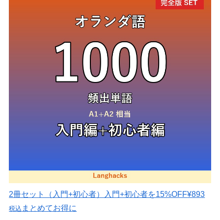
2冊セット（入門+初心者）
入門+初心者を15%OFF
¥893
まとめてお得に
税込