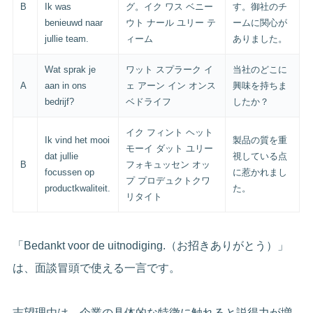
B
Ik was
グ。イク ワス ベニー
す。御社のチ
benieuwd naar
ウト ナール ユリー テ
ームに関心が
jullie team.
ィーム
ありました。
Wat sprak je
ワット スプラーク イ
当社のどこに
A
aan in ons
ェ アーン イン オンス
興味を持ちま
bedrijf?
ベドライフ
したか？
イク フィント ヘット
Ik vind het mooi
製品の質を重
モーイ ダット ユリー
dat jullie
視している点
B
フォキュッセン オッ
focussen op
に惹かれまし
プ プロデュクトクワ
productkwaliteit.
た。
リタイト
「Bedankt voor de uitnodiging.（お招きありがとう）」
は、面談冒頭で使える一言です。
志望理由は、企業の具体的な特徴に触れると説得力が増