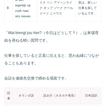
イク ベン アイヘンライ
実は、新しい
eigenlijk op
B
ク オップ ゾーク ナール
仕事を探して
zoek naar
イーツ ニーウス
いるんです。
iets nieuws.
「Wat brengt jou hier?（今日はどうして？）」は来場理
由を尋ねる軽い質問です。
仕事を探していると正直に伝えると、思わぬ縁につなが
ることもあります。
会話を連絡先交換で締める場面です。
話
オランダ語
読み方（カタカナ発音）
日本語訳
者