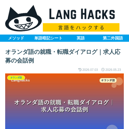
メソッド
単語暗記シート
英語
第二外国語
オランダ語の就職・転職ダイアログ｜求人応
募の会話例
2026.07.03
2026.05.23
オランダ語