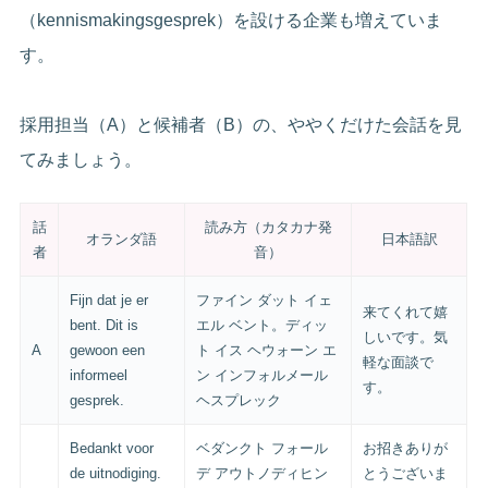
（kennismakingsgesprek）を設ける企業も増えていま
す。
採用担当（A）と候補者（B）の、ややくだけた会話を見
てみましょう。
話
読み方（カタカナ発
オランダ語
日本語訳
者
音）
Fijn dat je er
ファイン ダット イェ
来てくれて嬉
bent. Dit is
エル ベント。ディッ
しいです。気
A
gewoon een
ト イス ヘウォーン エ
軽な面談で
informeel
ン インフォルメール
す。
gesprek.
ヘスプレック
Bedankt voor
ベダンクト フォール
お招きありが
de uitnodiging.
デ アウトノディヒン
とうございま