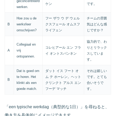
geconcentreerd
ケン
です。
werken.
Hoe zou u de
フー ザウ ウ デ ウェル
チームの雰囲
B
werksfeer
クスフェール オムスフ
気はどんな感
omschrijven?
ライフェン
じですか？
協力的で、わ
Collegiaal en
コレヒアール エン フラ
りとリラック
A
vrij
イ オントスパンネン
スしていま
ontspannen.
す。
Dat is goed om
ダット イス フート オ
それは嬉しい
te horen. Het
ム テ ホーレン。ヘット
です。とても
B
klinkt als een
クリンクト アルス エン
合いそうで
goede match.
フーデ マッチ
す。
「een typische werkdag（典型的な1日）」を尋ねると、
働き方を具体的にイメージできます。