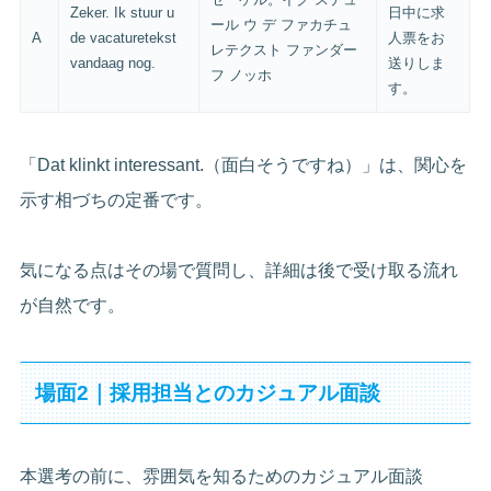
Zeker. Ik stuur u
日中に求
ール ウ デ ファカチュ
A
de vacaturetekst
人票をお
レテクスト ファンダー
vandaag nog.
送りしま
フ ノッホ
す。
「Dat klinkt interessant.（面白そうですね）」は、関心を
示す相づちの定番です。
気になる点はその場で質問し、詳細は後で受け取る流れ
が自然です。
場面2｜採用担当とのカジュアル面談
本選考の前に、雰囲気を知るためのカジュアル面談