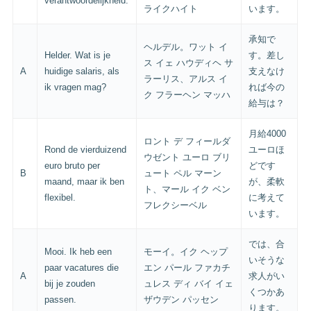
verantwoordelijkheid.
ライクハイト
います。
承知で
ヘルデル。ワット イ
Helder. Wat is je
す。差し
ス イェ ハウディヘ サ
A
huidige salaris, als
支えなけ
ラーリス、アルス イ
ik vragen mag?
れば今の
ク フラーヘン マッハ
給与は？
月給4000
ロント デ フィールダ
Rond de vierduizend
ユーロほ
ウゼント ユーロ ブリ
euro bruto per
どです
B
ュート ペル マーン
maand, maar ik ben
が、柔軟
ト、マール イク ベン
flexibel.
に考えて
フレクシーベル
います。
では、合
Mooi. Ik heb een
モーイ。イク ヘップ
いそうな
paar vacatures die
エン パール ファカチ
A
求人がい
bij je zouden
ュレス ディ バイ イェ
くつかあ
passen.
ザウデン パッセン
ります。