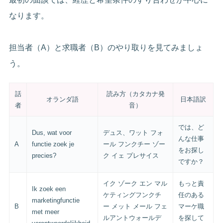
なります。
担当者（A）と求職者（B）のやり取りを見てみましょ
う。
話
読み方（カタカナ発
オランダ語
日本語訳
者
音）
では、ど
Dus, wat voor
デュス、ワット フォ
んな仕事
A
functie zoek je
ール フンクチー ゾー
をお探し
precies?
ク イェ プレサイス
ですか？
イク ゾーク エン マル
もっと責
Ik zoek een
ケティングフンクチ
任のある
marketingfunctie
B
ー メット メール フェ
マーケ職
met meer
ルアントウォールデ
を探して