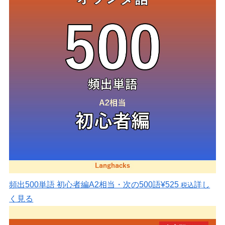
頻出500単語 初心者編
A2相当・次の500語
¥525
詳し
税込
く見る