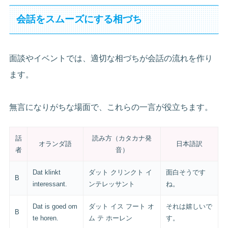
会話をスムーズにする相づち
面談やイベントでは、適切な相づちが会話の流れを作り
ます。
無言になりがちな場面で、これらの一言が役立ちます。
話
読み方（カタカナ発
オランダ語
日本語訳
者
音）
Dat klinkt
ダット クリンクト イ
面白そうです
B
interessant.
ンテレッサント
ね。
Dat is goed om
ダット イス フート オ
それは嬉しいで
B
te horen.
ム テ ホーレン
す。