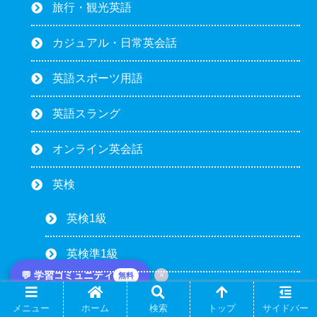
旅行・観光英語
カジュアル・日常英会話
英語スポーツ用語
英語スラング
オンライン英会話
英検
英検1級
英検準1級
💬 学習コミュニティ
×
無料
英検2級
メニュー
ホーム
検索
トップ
サイドバー