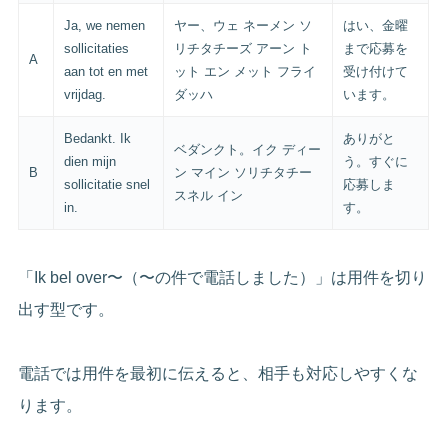
Ja, we nemen
ヤー、ウェ ネーメン ソ
はい、金曜
sollicitaties
リチタチーズ アーン ト
まで応募を
A
aan tot en met
ット エン メット フライ
受け付けて
vrijdag.
ダッハ
います。
Bedankt. Ik
ありがと
ベダンクト。イク ディー
dien mijn
う。すぐに
B
ン マイン ソリチタチー
sollicitatie snel
応募しま
スネル イン
in.
す。
「Ik bel over〜（〜の件で電話しました）」は用件を切り
出す型です。
電話では用件を最初に伝えると、相手も対応しやすくな
ります。