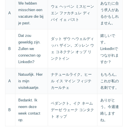
We hebben
あなたに合
ウェ ヘッベン ミスヒーン
misschien een
う求人があ
A
エン ファカチュレ ディ
vacature die bij
るかもしれ
バイ イェ パスト
je past.
ません。
Dat zou
嬉しいで
ダット ザウ ヘウェルディ
geweldig zijn.
す。
ッハ ザイン。ズッレン ウ
B
Zullen we
LinkedInで
ェ コネクテン オップ リ
connecten op
つながれま
ンクトイン
LinkedIn?
すか？
Natuurlijk. Hier
ナテュールライク。ヒー
もちろん。
A
is mijn
ル イス マイン フィジテ
これが私の
visitekaartje.
カールチェ
名刺です。
Bedankt. Ik
ありがと
ベダンクト。イク ネーム
neem deze
う。今週連
B
デーゼ ウェーク コンタク
week contact
絡します
ト オップ
op.
ね。