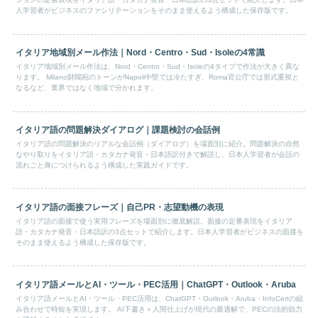
人学習者がビジネスのファシリテーションをそのまま使えるよう構成した保存版です。
イタリア地域別メール作法｜Nord・Centro・Sud・Isoleの4常識
イタリア地域別メール作法は、Nord・Centro・Sud・Isoleの4タイプで作法が大きく異な
ります。 Milano財閥宛のトーンがNapoli中堅では冷たすぎ、Roma官公庁では形式重視と
なるなど、業界ではなく地域で分かれます。
イタリア語の問題解決ダイアログ｜課題検討の会話例
イタリア語の問題解決のリアルな会話例（ダイアログ）を場面別に紹介。問題解決の自然
なやり取りをイタリア語・カタカナ発音・日本語訳付きで解説し、日本人学習者が会話の
流れごと身につけられるよう構成した実践ガイドです。
イタリア語の面接フレーズ｜自己PR・志望動機の表現
イタリア語の面接で使う実用フレーズを場面別に徹底解説。面接の定番表現をイタリア
語・カタカナ発音・日本語訳の3点セットで紹介します。日本人学習者がビジネスの面接を
そのまま使えるよう構成した保存版です。
イタリア語メールとAI・ツール・PEC活用｜ChatGPT・Outlook・Aruba
イタリア語メールとAI・ツール・PEC活用は、ChatGPT・Outlook・Aruba・InfoCertの組
み合わせで時短を実現します。 AI下書き＋人間仕上げが現代の最適解で、PECの法的効力