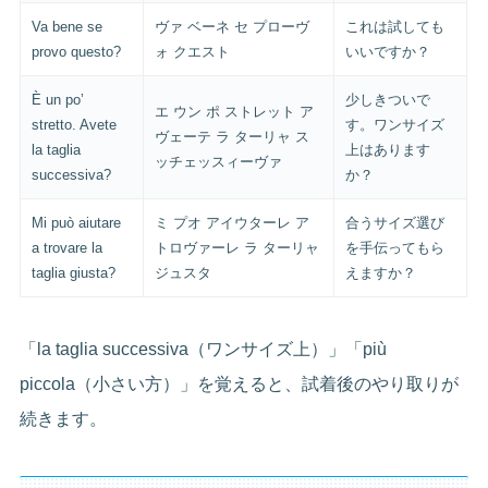
Va bene se
ヴァ ベーネ セ プローヴ
これは試しても
provo questo?
ォ クエスト
いいですか？
È un po’
少しきついで
エ ウン ポ ストレット ア
stretto. Avete
す。ワンサイズ
ヴェーテ ラ ターリャ ス
la taglia
上はあります
ッチェッスィーヴァ
successiva?
か？
Mi può aiutare
ミ プオ アイウターレ ア
合うサイズ選び
a trovare la
トロヴァーレ ラ ターリャ
を手伝ってもら
taglia giusta?
ジュスタ
えますか？
「la taglia successiva（ワンサイズ上）」「più
piccola（小さい方）」を覚えると、試着後のやり取りが
続きます。