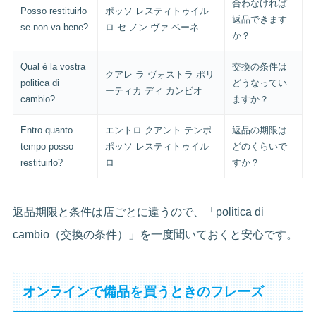
合わなければ
Posso restituirlo
ポッソ レスティトゥイル
返品できます
se non va bene?
ロ セ ノン ヴァ ベーネ
か？
Qual è la vostra
交換の条件は
クアレ ラ ヴォストラ ポリ
politica di
どうなってい
ーティカ ディ カンビオ
cambio?
ますか？
Entro quanto
エントロ クアント テンポ
返品の期限は
tempo posso
ポッソ レスティトゥイル
どのくらいで
restituirlo?
ロ
すか？
返品期限と条件は店ごとに違うので、「politica di
cambio（交換の条件）」を一度聞いておくと安心です。
オンラインで備品を買うときのフレーズ