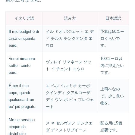
イタリア語
読み方
日本語訳
Il mio budget è di
イル ミオ バジェット エ デ
予算は50ユー
circa cinquanta
ィ チルカ チンクアンタ エ
ロくらいで
euro.
ウロ
す。
Vorrei rimanere
100ユーロ以
ヴォレイ リマネーレ ソッ
sotto i cento
内に抑えたい
ト イ チェント エウロ
euro.
です。
È per il mio
エ ペル イル ミオ カーポ
上司へなの
capo, quindi
クインディ クアルコーザ
で、少し良い
qualcosa di un
ディ ウン ポ ピュ プレジャ
物を。
po’ più pregiato.
ート
Me ne servono
メ ネ セルヴォノ チンクエ
配る用に5個
cinque da
ダ ディストリブイーレ
必要です。
distribuire.