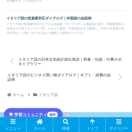
を理解することも必須です。
イタリア語の投資家対応ダイアログ｜IR面談の会話例
イタリア語の投資家対応のリアルな会話例（ダイアログ）を場面別に紹介。投資家対応の
自然なやり取りをイタリア語・カタカナ発音・日本語訳付きで解説し、日本人学習者が会
話の流れごと身につけられるよう構成した実践ガイドです。
イタリア語の日本文化紹介頻出単語｜和食・伝統・行事のボ
キャブラリー
イタリア語のビジネス買い物ダイアログ｜ギフト・経費の会
話例
ホーム
イタリア語
💬 学習コミュニティ
×
無料
PAGE TOP
メニュー
ホーム
検索
トップ
サイドバー