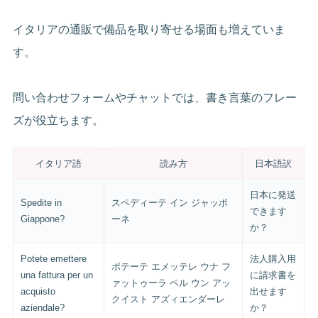
イタリアの通販で備品を取り寄せる場面も増えていま
す。
問い合わせフォームやチャットでは、書き言葉のフレー
ズが役立ちます。
イタリア語
読み方
日本語訳
日本に発送
Spedite in
スペディーテ イン ジャッポ
できます
Giappone?
ーネ
か？
Potete emettere
法人購入用
ポテーテ エメッテレ ウナ フ
una fattura per un
に請求書を
ァットゥーラ ペル ウン アッ
acquisto
出せます
クイスト アズィエンダーレ
aziendale?
か？