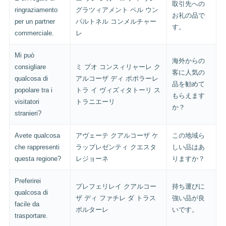
取引先への
ringraziamento
グラツィアメント ペル ウン
お礼の品で
per un partner
パルトネル コンメルチャー
す。
commerciale.
レ
Mi può
海外からの
consigliare
ミ プオ コンスィリャーレ ク
客に人気の
qualcosa di
アルコーザ ディ ポポラーレ
品を勧めて
popolare tra i
トラ イ ヴィズィタトーリ ス
もらえます
visitatori
トラニエーリ
か？
stranieri?
Avete qualcosa
アヴェーテ クアルコーザ ケ
この地域ら
che rappresenti
ラップレゼンティ クエスタ
しい品はあ
questa regione?
レジョーネ
りますか？
Preferirei
プレフェリレイ クアルコー
持ち運びに
qualcosa di
ザ ディ ファチレ ダ トラス
強い品が良
facile da
ポルターレ
いです。
trasportare.