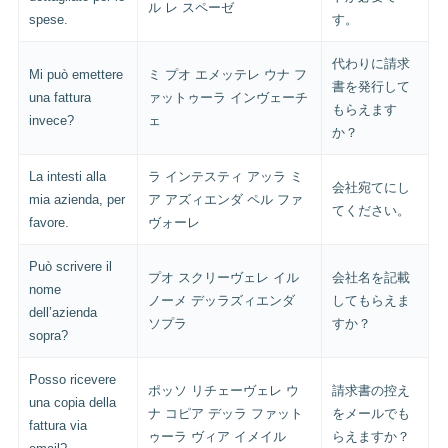
ル レ スペーゼ
spese.
す。
代わりに請求
Mi può emettere
ミ プオ エメッテレ ウナ フ
書を発行して
una fattura
ァットゥーラ インヴェーチ
もらえます
invece?
ェ
か？
La intesti alla
ラ インテスティ アッラ ミ
会社宛てにし
mia azienda, per
ア アズィエンダ ペル ファ
てください。
favore.
ヴォーレ
Può scrivere il
プオ スクリーヴェレ イル
会社名を記載
nome
ノーメ デッラズィエンダ
してもらえま
dell’azienda
ソプラ
すか？
sopra?
Posso ricevere
ポッソ リチェーヴェレ ウ
請求書の控え
una copia della
ナ コピア デッラ ファット
をメールでも
fattura via
ゥーラ ヴィア イメイル
らえますか？