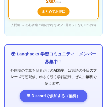
¥893
税込
まとめてお得に
入門編 → 初心者編 の順がおすすめ／2冊セットなら15%お得
🌍 Langhacks 学習コミュニティ｜メンバー
募集中！
外国語の文章を貼るだけの
AI添削
、17言語の
今日のフ
レーズ
毎朝配信、ゆるく続く学習記録。ぜんぶ
無料
で
使えます。
💬 Discordで参加する（無料）