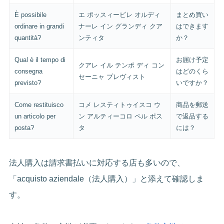
È possibile
エ ポッスィービレ オルディ
まとめ買い
ordinare in grandi
ナーレ イン グランディ クア
はできます
quantità?
ンティタ
か？
Qual è il tempo di
お届け予定
クアレ イル テンポ ディ コン
consegna
はどのくら
セーニャ プレヴィスト
previsto?
いですか？
Come restituisco
コメ レスティトゥイスコ ウ
商品を郵送
un articolo per
ン アルティーコロ ペル ポス
で返品する
posta?
タ
には？
法人購入は請求書払いに対応する店も多いので、
「acquisto aziendale（法人購入）」と添えて確認しま
す。