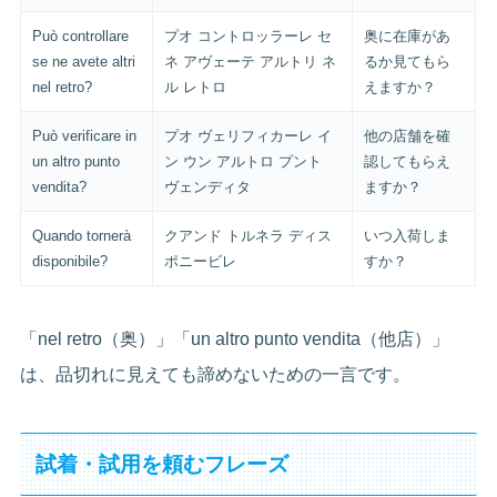
Può controllare
プオ コントロッラーレ セ
奥に在庫があ
se ne avete altri
ネ アヴェーテ アルトリ ネ
るか見てもら
nel retro?
ル レトロ
えますか？
Può verificare in
プオ ヴェリフィカーレ イ
他の店舗を確
un altro punto
ン ウン アルトロ プント
認してもらえ
vendita?
ヴェンディタ
ますか？
Quando tornerà
クアンド トルネラ ディス
いつ入荷しま
disponibile?
ポニービレ
すか？
「nel retro（奥）」「un altro punto vendita（他店）」
は、品切れに見えても諦めないための一言です。
試着・試用を頼むフレーズ