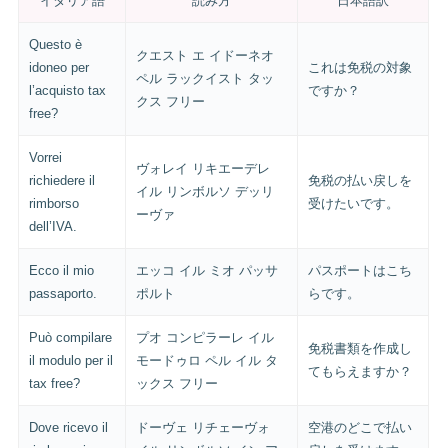
イタリア語
読み方
日本語訳
Questo è
クエスト エ イドーネオ
idoneo per
これは免税の対象
ペル ラックイスト タッ
l’acquisto tax
ですか？
クス フリー
free?
Vorrei
ヴォレイ リキエーデレ
richiedere il
免税の払い戻しを
イル リンボルソ デッリ
rimborso
受けたいです。
ーヴァ
dell’IVA.
Ecco il mio
エッコ イル ミオ パッサ
パスポートはこち
passaporto.
ポルト
らです。
Può compilare
プオ コンピラーレ イル
免税書類を作成し
il modulo per il
モードゥロ ペル イル タ
てもらえますか？
tax free?
ックス フリー
Dove ricevo il
ドーヴェ リチェーヴォ
空港のどこで払い