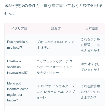
返品や交換の条件も、買う前に聞いておくと後で困りま
せん。
イタリア語
読み方
日本語訳
これをホテル
Può spedirlo al
プオ スペディルロ アル ミ
に配送しても
mio hotel?
オ オテル
らえますか？
Effettuate
エッフェットゥアーテ ス
海外発送はし
spedizioni
ペディツィオーニ インテ
ていますか？
internazionali?
ルナツィオナーリ
Me lo può
メ ロ プオ インカルターレ
これを贈答用
incartare come
コメ レガーロ ペル ファヴ
に包んでもら
regalo, per
ォーレ
えますか？
favore?