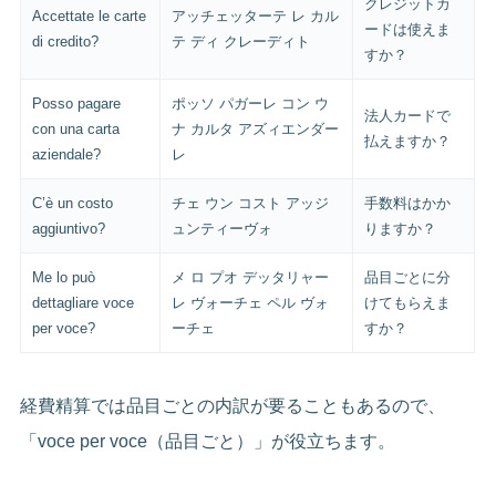
クレジットカ
Accettate le carte
アッチェッターテ レ カル
ードは使えま
di credito?
テ ディ クレーディト
すか？
Posso pagare
ポッソ パガーレ コン ウ
法人カードで
con una carta
ナ カルタ アズィエンダー
払えますか？
aziendale?
レ
C’è un costo
チェ ウン コスト アッジ
手数料はかか
aggiuntivo?
ュンティーヴォ
りますか？
Me lo può
メ ロ プオ デッタリャー
品目ごとに分
dettagliare voce
レ ヴォーチェ ペル ヴォ
けてもらえま
per voce?
ーチェ
すか？
経費精算では品目ごとの内訳が要ることもあるので、
「voce per voce（品目ごと）」が役立ちます。