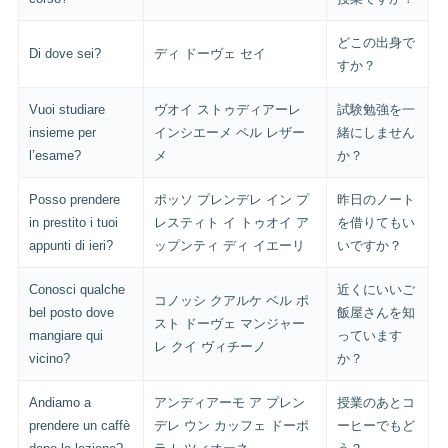
どこの出身で
Di dove sei?
ディ ドーヴェ セイ
すか？
Vuoi studiare
ヴオイ ストゥディアーレ
試験勉強を一
insieme per
インシエーメ ペル レザー
緒にしません
l’esame?
メ
か？
Posso prendere
ポッソ プレンデレ イン プ
昨日のノート
in prestito i tuoi
レスティト イ トゥオイ ア
を借りてもい
appunti di ieri?
ップンティ ディ イエーリ
いですか？
Conosci qualche
近くにいいご
コノッシ クアルケ ベル ポ
bel posto dove
飯屋さんを知
スト ドーヴェ マンジャー
mangiare qui
っています
レ クイ ヴィチーノ
vicino?
か？
Andiamo a
アンディアーモ ア プレン
授業のあとコ
prendere un caffè
デレ ウン カッフェ ドーポ
ーヒーでもど