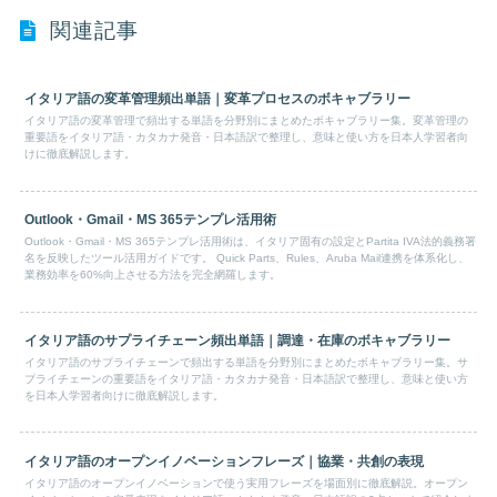
関連記事
イタリア語の変革管理頻出単語｜変革プロセスのボキャブラリー
イタリア語の変革管理で頻出する単語を分野別にまとめたボキャブラリー集。変革管理の
重要語をイタリア語・カタカナ発音・日本語訳で整理し、意味と使い方を日本人学習者向
けに徹底解説します。
Outlook・Gmail・MS 365テンプレ活用術
Outlook・Gmail・MS 365テンプレ活用術は、イタリア固有の設定とPartita IVA法的義務署
名を反映したツール活用ガイドです。 Quick Parts、Rules、Aruba Mail連携を体系化し、
業務効率を60%向上させる方法を完全網羅します。
イタリア語のサプライチェーン頻出単語｜調達・在庫のボキャブラリー
イタリア語のサプライチェーンで頻出する単語を分野別にまとめたボキャブラリー集。サ
プライチェーンの重要語をイタリア語・カタカナ発音・日本語訳で整理し、意味と使い方
を日本人学習者向けに徹底解説します。
イタリア語のオープンイノベーションフレーズ｜協業・共創の表現
イタリア語のオープンイノベーションで使う実用フレーズを場面別に徹底解説。オープン