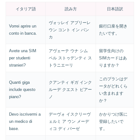
イタリア語
読み方
日本語訳
ヴォッレイ アプリーレ
Vorrei aprire un
銀行口座を開き
ウン コント イン バン
conto in banca.
たいです。
カ
Avete una SIM
アヴェーテ ウナ シム
留学生向けの
per studenti
ペル ストゥデンティ ス
SIMカードはあ
stranieri?
トラニエーリ
りますか？
このプランはデ
Quanti giga
クアンティ ギガ インク
ータがどれくら
include questo
ルーデ クエスト ピアー
い含まれます
piano?
ノ
か？
Devo iscrivermi a
デーヴォ イスクリーヴ
かかりつけ医に
un medico di
ェルミ ア ウン メーデ
登録したいで
base.
ィコ ディ バーゼ
す。