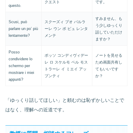
クエスト
です。
questo.
すみません、も
Scusi, può
スクーズィ プオ パルラ
う少しゆっくり
parlare un po’ più
ーレ ウン ポ ピュ レンタ
話していただけ
lentamente?
メンテ
ますか？
Posso
ポッソ コンディヴィデー
ノートを見せる
condividere lo
レ ロ スケルモ ペル モス
ため画面共有し
schermo per
トラーレ イ ミエイ アッ
てもいいです
mostrare i miei
プンティ
か？
appunti?
「ゆっくり話してほしい」と頼むのは恥ずかしいことで
はなく、理解への近道です。