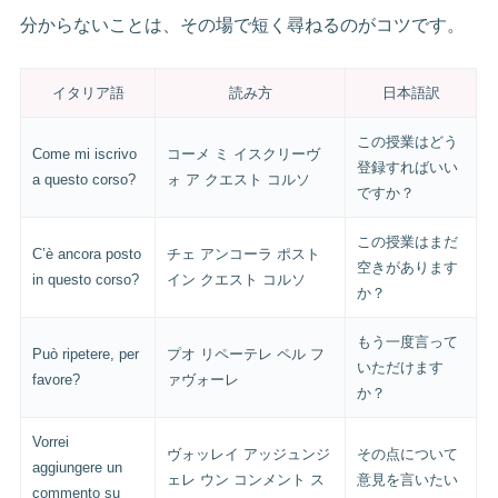
分からないことは、その場で短く尋ねるのがコツです。
イタリア語
読み方
日本語訳
この授業はどう
Come mi iscrivo
コーメ ミ イスクリーヴ
登録すればいい
a questo corso?
ォ ア クエスト コルソ
ですか？
この授業はまだ
C’è ancora posto
チェ アンコーラ ポスト
空きがあります
in questo corso?
イン クエスト コルソ
か？
もう一度言って
Può ripetere, per
プオ リペーテレ ペル フ
いただけます
favore?
ァヴォーレ
か？
Vorrei
ヴォッレイ アッジュンジ
その点について
aggiungere un
ェレ ウン コンメント ス
意見を言いたい
commento su