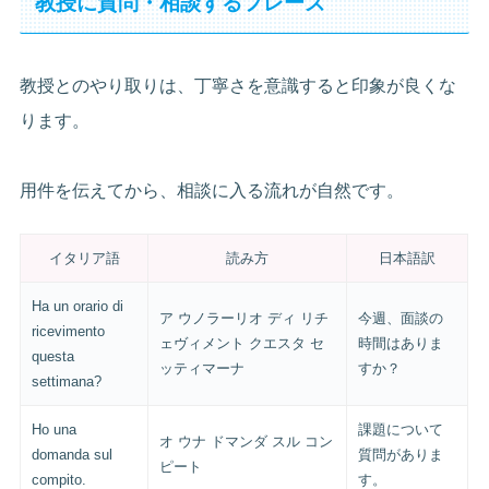
教授に質問・相談するフレーズ
教授とのやり取りは、丁寧さを意識すると印象が良くな
ります。
用件を伝えてから、相談に入る流れが自然です。
イタリア語
読み方
日本語訳
Ha un orario di
ア ウノラーリオ ディ リチ
今週、面談の
ricevimento
ェヴィメント クエスタ セ
時間はありま
questa
ッティマーナ
すか？
settimana?
Ho una
課題について
オ ウナ ドマンダ スル コン
domanda sul
質問がありま
ピート
compito.
す。