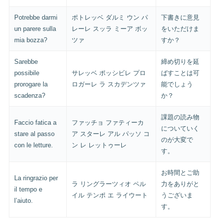
Potrebbe darmi
ポトレッベ ダルミ ウン パ
下書きに意見
un parere sulla
レーレ スッラ ミーア ボッ
をいただけま
mia bozza?
ツァ
すか？
Sarebbe
締め切りを延
possibile
サレッベ ポッシビレ プロ
ばすことは可
prorogare la
ロガーレ ラ スカデンツァ
能でしょう
scadenza?
か？
課題の読み物
Faccio fatica a
ファッチョ ファティーカ
についていく
stare al passo
ア スターレ アル パッソ コ
のが大変で
con le letture.
ン レ レットゥーレ
す。
お時間とご助
La ringrazio per
ラ リングラーツィオ ペル
力をありがと
il tempo e
イル テンポ エ ライウート
うございま
l’aiuto.
す。