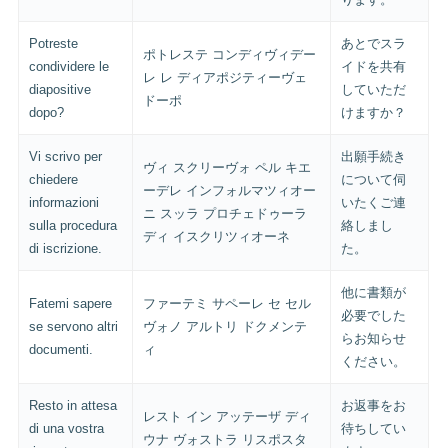
Potreste
あとでスラ
ポトレステ コンディヴィデー
condividere le
イドを共有
レ レ ディアポジティーヴェ
diapositive
していただ
ドーポ
dopo?
けますか？
Vi scrivo per
出願手続き
ヴィ スクリーヴォ ペル キエ
chiedere
について伺
ーデレ インフォルマツィオー
informazioni
いたくご連
ニ スッラ プロチェドゥーラ
sulla procedura
絡しまし
ディ イスクリツィオーネ
di iscrizione.
た。
他に書類が
Fatemi sapere
ファーテミ サペーレ セ セル
必要でした
se servono altri
ヴォノ アルトリ ドクメンテ
らお知らせ
documenti.
ィ
ください。
Resto in attesa
お返事をお
レスト イン アッテーザ ディ
di una vostra
待ちしてい
ウナ ヴォストラ リスポスタ