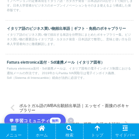
イノベーションの定番表現をイタリア語・カタカナ発音・日本語訳の3点セットで紹介しま
す。日本人学習者がビジネスのオープンイノベーションをそのまま使えるよう構成した保
存版です。
イタリア語のビジネス買い物頻出単語｜ギフト・免税のボキャブラリー
イタリア語のビジネス買い物で頻出する単語を分野別にまとめたボキャブラリー集。ビジ
ネス買い物の重要語をイタリア語・カタカナ発音・日本語訳で整理し、意味と使い方を日
本人学習者向けに徹底解説します。
Fattura elettronica送付・SdI連携メール（イタリア固有）
Fattura elettronica送付・SdI連携メールは、イタリア固有の電子インボイス制度における
通知メールの作法です。 2019年からPartita IVA間取引は電子インボイス義務、
SdI（Sistema di Interscambio）経由が法的に必須です。
ポルトガル語のMBA出願頻出単語｜エッセイ・面接のボキャ
ブラリー
💬 学習コミュニティ
×
無料
イタリア語の留学ダイアログ｜学校・授業・生活の会話例
メニュー
ホーム
検索
トップ
サイドバー