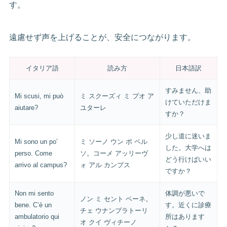
す。
遠慮せず声を上げることが、安全につながります。
イタリア語
読み方
日本語訳
すみません、助
Mi scusi, mi può
ミ スクーズィ ミ プオ ア
けていただけま
aiutare?
ユターレ
すか？
少し道に迷いま
Mi sono un po’
ミ ソーノ ウン ポ ペル
した。大学へは
perso. Come
ソ。コーメ アッリーヴ
どう行けばいい
arrivo al campus?
ォ アル カンプス
ですか？
Non mi sento
体調が悪いで
ノン ミ セント ベーネ。
bene. C’è un
す。近くに診療
チェ ウナンブラトーリ
ambulatorio qui
所はあります
オ クイ ヴィチーノ