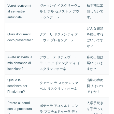
Vorrei iscrivermi
ヴォッレイ イスクリーヴェ
秋学期に出
al semestre
ルミ アル セメストレ アウ
願したいで
autunnale.
トゥンナーレ
す。
どんな書類
Quali documenti
クアーリ ドクメンティ デ
を提出すれ
devo presentare?
ーヴォ プレゼンターレ
ばいいです
か？
Avete ricevuto la
アヴェーテ リチェヴート
私の出願は
mia domanda di
ラ ミーア ドマンダ ディ イ
届いていま
iscrizione?
スクリツィオーネ
すか？
Qual è la
出願の締め
クアーレ ラ スカデンツァ
scadenza per
切りはいつ
ペル リスクリツィオーネ
l’iscrizione?
ですか？
Potete aiutarmi
入学手続き
ポテーテ アユタルミ コン
con la procedura
を手伝って
ラ プロチェドゥーラ ディ