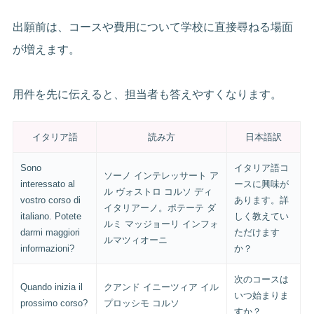
出願前は、コースや費用について学校に直接尋ねる場面
が増えます。
用件を先に伝えると、担当者も答えやすくなります。
イタリア語
読み方
日本語訳
Sono
イタリア語コ
ソーノ インテレッサート ア
interessato al
ースに興味が
ル ヴォストロ コルソ ディ
vostro corso di
あります。詳
イタリアーノ。ポテーテ ダ
italiano. Potete
しく教えてい
ルミ マッジョーリ インフォ
darmi maggiori
ただけます
ルマツィオーニ
informazioni?
か？
次のコースは
Quando inizia il
クアンド イニーツィア イル
いつ始まりま
prossimo corso?
プロッシモ コルソ
すか？