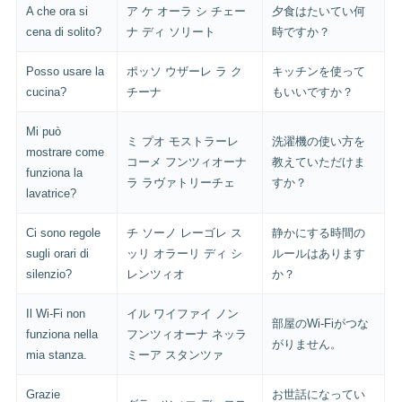
A che ora si
ア ケ オーラ シ チェー
夕食はたいてい何
cena di solito?
ナ ディ ソリート
時ですか？
Posso usare la
ポッソ ウザーレ ラ ク
キッチンを使って
cucina?
チーナ
もいいですか？
Mi può
ミ プオ モストラーレ
洗濯機の使い方を
mostrare come
コーメ フンツィオーナ
教えていただけま
funziona la
ラ ラヴァトリーチェ
すか？
lavatrice?
Ci sono regole
チ ソーノ レーゴレ ス
静かにする時間の
sugli orari di
ッリ オラーリ ディ シ
ルールはあります
silenzio?
レンツィオ
か？
Il Wi-Fi non
イル ワイファイ ノン
部屋のWi-Fiがつな
funziona nella
フンツィオーナ ネッラ
がりません。
mia stanza.
ミーア スタンツァ
Grazie
お世話になってい