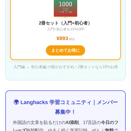
2冊セット（入門+初心者）
入門+初心者を15%OFF
¥893
税込
まとめてお得に
入門編 → 初心者編 の順がおすすめ／2冊セットなら15%お得
🌍 Langhacks 学習コミュニティ｜メンバー
募集中！
外国語の文章を貼るだけの
AI添削
、17言語の
今日のフ
レーズ
毎朝配信、ゆるく続く学習記録。ぜんぶ
無料
で