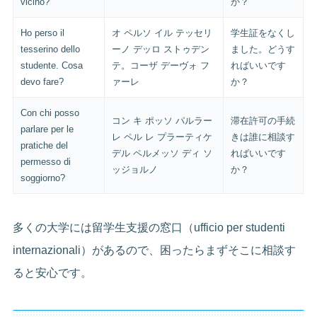
vicino?
か？
Ho perso il
オ ペルソ イル テッセリ
学生証をなくし
tesserino dello
ーノ デッロ ストゥデン
ました。どうす
studente. Cosa
テ。コーザ デーヴォ フ
ればいいです
devo fare?
ァーレ
か？
Con chi posso
コン キ ポッソ パルラー
滞在許可の手続
parlare per le
レ ペル レ プラーティケ
きは誰に相談す
pratiche del
デル ペルメッソ ディ ソ
ればいいです
permesso di
ッジョルノ
か？
soggiorno?
多くの大学には留学生支援の窓口（ufficio per studenti
internazionali）があるので、困ったらまずそこに相談す
ると安心です。