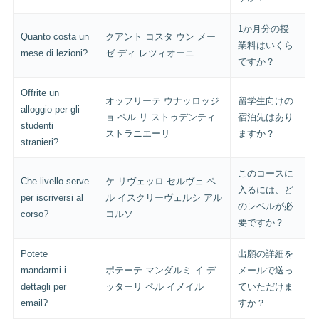
1か月分の授
Quanto costa un
クアント コスタ ウン メー
業料はいくら
mese di lezioni?
ゼ ディ レツィオーニ
ですか？
Offrite un
オッフリーテ ウナッロッジ
留学生向けの
alloggio per gli
ョ ペル リ ストゥデンティ
宿泊先はあり
studenti
ストラニエーリ
ますか？
stranieri?
このコースに
Che livello serve
ケ リヴェッロ セルヴェ ペ
入るには、ど
per iscriversi al
ル イスクリーヴェルシ アル
のレベルが必
corso?
コルソ
要ですか？
Potete
出願の詳細を
mandarmi i
ポテーテ マンダルミ イ デ
メールで送っ
dettagli per
ッターリ ペル イメイル
ていただけま
email?
すか？