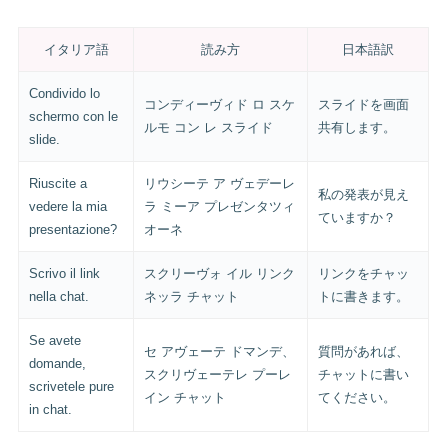
イタリア語
読み方
日本語訳
Condivido lo
コンディーヴィド ロ スケ
スライドを画面
schermo con le
ルモ コン レ スライド
共有します。
slide.
Riuscite a
リウシーテ ア ヴェデーレ
私の発表が見え
vedere la mia
ラ ミーア プレゼンタツィ
ていますか？
presentazione?
オーネ
Scrivo il link
スクリーヴォ イル リンク
リンクをチャッ
nella chat.
ネッラ チャット
トに書きます。
Se avete
セ アヴェーテ ドマンデ、
質問があれば、
domande,
スクリヴェーテレ プーレ
チャットに書い
scrivetele pure
イン チャット
てください。
in chat.