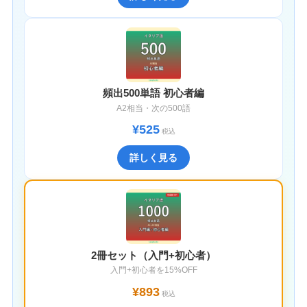
頻出500単語 初心者編
A2相当・次の500語
¥525
税込
詳しく見る
2冊セット（入門+初心者）
入門+初心者を15%OFF
¥893
税込