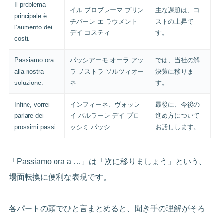
Il problema
イル プロブレーマ プリン
主な課題は、コ
principale è
チパーレ エ ラウメント
ストの上昇で
l’aumento dei
デイ コスティ
す。
costi.
Passiamo ora
パッシアーモ オーラ アッ
では、当社の解
alla nostra
ラ ノストラ ソルツィオー
決策に移りま
soluzione.
ネ
す。
Infine, vorrei
インフィーネ、ヴォッレ
最後に、今後の
parlare dei
イ パルラーレ デイ プロ
進め方について
prossimi passi.
ッシミ パッシ
お話しします。
「Passiamo ora a …」は「次に移りましょう」という、
場面転換に便利な表現です。
各パートの頭でひと言まとめると、聞き手の理解がそろ