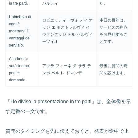
in tre parti.
パルティ
た。
L’obiettivo di
ロビエッティーヴォ ディ オ
本日の目的は、
oggi è
ッジ エ モストラルヴィ イ
サービスの利点
mostrarvi i
ヴァンタッジ デル セルヴィ
をお見せするこ
vantaggi del
ーツィオ
とです。
servizio.
Alla fine ci
sarà tempo
アッラ フィーネ チ サラ テ
最後に質問の時
per le
ンポ ペル レ ドマンデ
間を設けます。
domande.
「Ho diviso la presentazione in tre parti」は、全体像を示
す定番の一文です。
質問のタイミングを先に伝えておくと、発表が途中で止