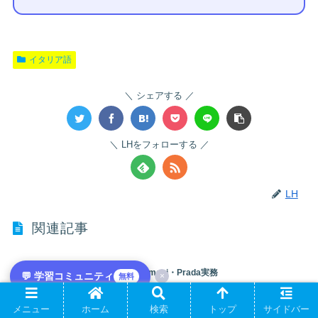
イタリア語
シェアする
LHをフォローする
LH
関連記事
Moda業界B2Bメール｜Gucci・Armani・Prada実務
💬 学習コミュニティ
×
無料
Moda業界B2Bメールは、Gucci・Armani・Prada等のMaisonとの取引に特化した独自トピ
ックです。 「クリエイティブ」と「ブランド管理」の二重性が業界の特徴で、Milano
Maisonは最formal、Showroomは親密です。
メニュー
ホーム
検索
トップ
サイドバー