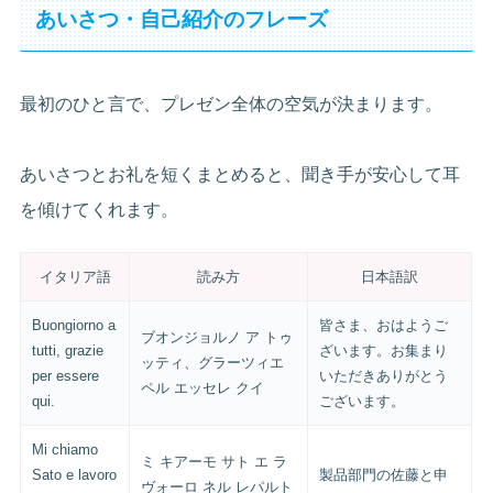
あいさつ・自己紹介のフレーズ
最初のひと言で、プレゼン全体の空気が決まります。
あいさつとお礼を短くまとめると、聞き手が安心して耳
を傾けてくれます。
イタリア語
読み方
日本語訳
Buongiorno a
皆さま、おはようご
ブオンジョルノ ア トゥ
tutti, grazie
ざいます。お集まり
ッティ、グラーツィエ
per essere
いただきありがとう
ペル エッセレ クイ
qui.
ございます。
Mi chiamo
ミ キアーモ サト エ ラ
Sato e lavoro
製品部門の佐藤と申
ヴォーロ ネル レパルト