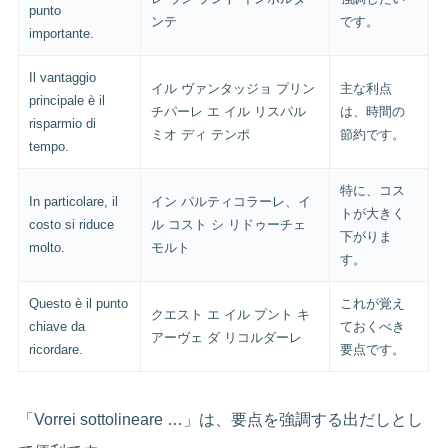
punto
ンテ
です。
importante.
Il vantaggio
イル ヴァンタッジョ プリン
主な利点
principale è il
チパーレ エ イル リスパル
は、時間の
risparmio di
ミオ ディ テンポ
節約です。
tempo.
特に、コス
In particolare, il
イン パルティコラーレ、イ
トが大きく
costo si riduce
ル コスト シ リドゥーチェ
下がりま
molto.
モルト
す。
Questo è il punto
これが覚え
クエスト エ イル プント キ
chiave da
ておくべき
アーヴェ ダ リコルダーレ
ricordare.
要点です。
「Vorrei sottolineare …」は、要点を強調する出だしとし