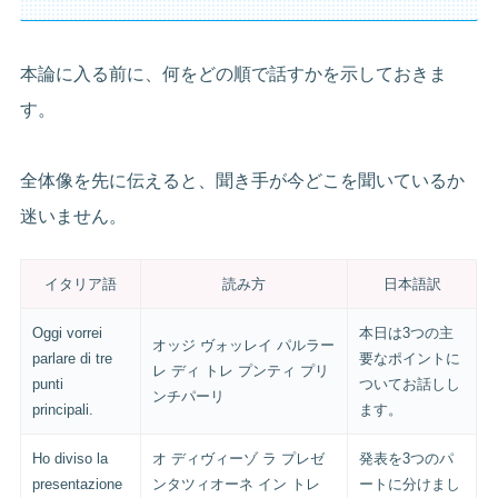
本論に入る前に、何をどの順で話すかを示しておきま
す。
全体像を先に伝えると、聞き手が今どこを聞いているか
迷いません。
イタリア語
読み方
日本語訳
Oggi vorrei
本日は3つの主
オッジ ヴォッレイ パルラー
parlare di tre
要なポイントに
レ ディ トレ プンティ プリ
punti
ついてお話しし
ンチパーリ
principali.
ます。
Ho diviso la
オ ディヴィーゾ ラ プレゼ
発表を3つのパ
presentazione
ンタツィオーネ イン トレ
ートに分けまし