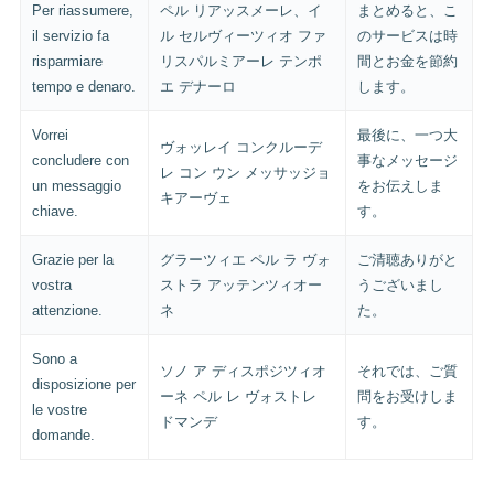
Per riassumere,
ペル リアッスメーレ、イ
まとめると、こ
il servizio fa
ル セルヴィーツィオ ファ
のサービスは時
risparmiare
リスパルミアーレ テンポ
間とお金を節約
tempo e denaro.
エ デナーロ
します。
Vorrei
最後に、一つ大
ヴォッレイ コンクルーデ
concludere con
事なメッセージ
レ コン ウン メッサッジョ
un messaggio
をお伝えしま
キアーヴェ
chiave.
す。
Grazie per la
グラーツィエ ペル ラ ヴォ
ご清聴ありがと
vostra
ストラ アッテンツィオー
うございまし
attenzione.
ネ
た。
Sono a
ソノ ア ディスポジツィオ
それでは、ご質
disposizione per
ーネ ペル レ ヴォストレ
問をお受けしま
le vostre
ドマンデ
す。
domande.