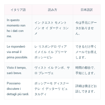
イタリア語
読み方
日本語訳
In questo
イン クエスト モメント
今は手元にデー
momento non
ノン オ イ ダーティ コン
タがありませ
ho i dati con
メ
ん。
me.
Le risponderò
レ リスポンデロ ヴィア
できるだけ早く
via email il
イメイル イル プリーマ
メールでお答え
prima possibile.
ポッシービレ
します。
Visto il tempo,
ヴィスト イル テンポ、サ
時間の都合で、
sarò breve.
ロ ブレーヴェ
手短にします。
Possiamo
ポッシアーモ ディスクー
詳細は後ほどお
discutere i
テレ イ デッターリ ピュ
話しできます。
dettagli più tardi.
タルディ