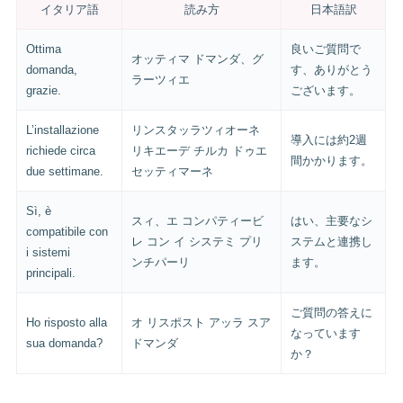
イタリア語
読み方
日本語訳
Ottima
良いご質問で
オッティマ ドマンダ、グ
domanda,
す、ありがとう
ラーツィエ
grazie.
ございます。
L’installazione
リンスタッラツィオーネ
導入には約2週
richiede circa
リキエーデ チルカ ドゥエ
間かかります。
due settimane.
セッティマーネ
Sì, è
スィ、エ コンパティービ
はい、主要なシ
compatibile con
レ コン イ システミ プリ
ステムと連携し
i sistemi
ンチパーリ
ます。
principali.
ご質問の答えに
Ho risposto alla
オ リスポスト アッラ スア
なっています
sua domanda?
ドマンダ
か？