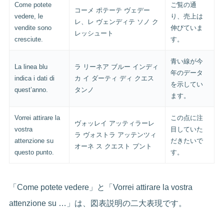
Come potete
ご覧の通
コーメ ポテーテ ヴェデー
vedere, le
り、売上は
レ、レ ヴェンディテ ソノ ク
vendite sono
伸びていま
レッシュート
cresciute.
す。
青い線が今
La linea blu
ラ リーネア ブルー インディ
年のデータ
indica i dati di
カ イ ダーティ ディ クエス
を示してい
quest’anno.
タンノ
ます。
Vorrei attirare la
この点に注
ヴォッレイ アッティラーレ
vostra
目していた
ラ ヴォストラ アッテンツィ
attenzione su
だきたいで
オーネ ス クエスト プント
questo punto.
す。
「Come potete vedere」と「Vorrei attirare la vostra
attenzione su …」は、図表説明の二大表現です。