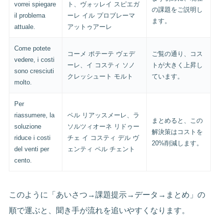
vorrei spiegare
ト、ヴォッレイ スピエガ
の課題をご説明し
il problema
ーレ イル プロブレーマ
ます。
attuale.
アットゥアーレ
Come potete
コーメ ポテーテ ヴェデ
ご覧の通り、コス
vedere, i costi
ーレ、イ コスティ ソノ
トが大きく上昇し
sono cresciuti
クレッシュート モルト
ています。
molto.
Per
riassumere, la
ペル リアッスメーレ、ラ
まとめると、この
soluzione
ソルツィオーネ リドゥー
解決策はコストを
riduce i costi
チェ イ コスティ デル ヴ
20%削減します。
del venti per
ェンティ ペル チェント
cento.
このように「あいさつ→課題提示→データ→まとめ」の
順で運ぶと、聞き手が流れを追いやすくなります。