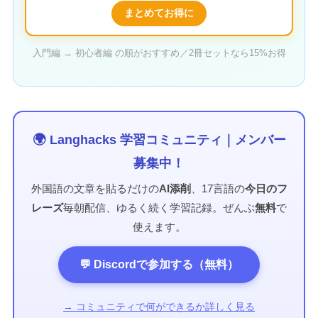
まとめてお得に
入門編 → 初心者編 の順がおすすめ／2冊セットなら15%お得
🌍 Langhacks 学習コミュニティ｜メンバー
募集中！
外国語の文章を貼るだけの
AI添削
、17言語の
今日のフ
レーズ
毎朝配信、ゆるく続く学習記録。ぜんぶ
無料
で
使えます。
💬 Discordで参加する（無料）
→ コミュニティで何ができるか詳しく見る