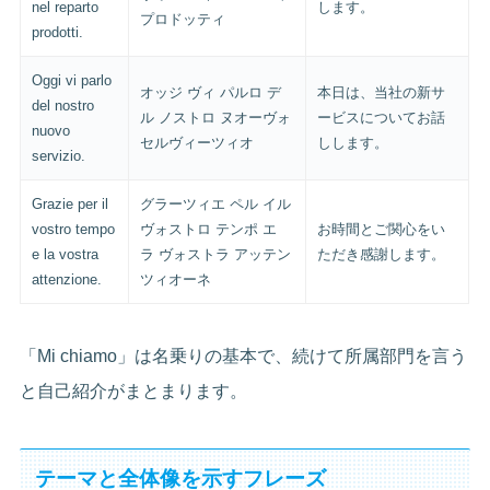
nel reparto
します。
プロドッティ
prodotti.
Oggi vi parlo
オッジ ヴィ パルロ デ
本日は、当社の新サ
del nostro
ル ノストロ ヌオーヴォ
ービスについてお話
nuovo
セルヴィーツィオ
しします。
servizio.
Grazie per il
グラーツィエ ペル イル
vostro tempo
ヴォストロ テンポ エ
お時間とご関心をい
e la vostra
ラ ヴォストラ アッテン
ただき感謝します。
attenzione.
ツィオーネ
「Mi chiamo」は名乗りの基本で、続けて所属部門を言う
と自己紹介がまとまります。
テーマと全体像を示すフレーズ