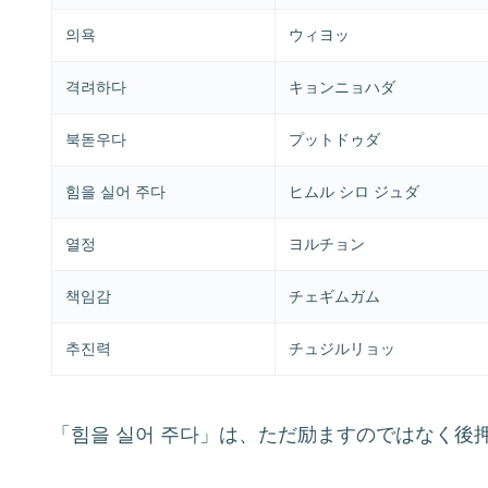
의욕
ウィヨッ
격려하다
キョンニョハダ
북돋우다
プットドゥダ
힘을 실어 주다
ヒムル シロ ジュダ
열정
ヨルチョン
책임감
チェギムガム
추진력
チュジルリョッ
「힘을 실어 주다」は、ただ励ますのではなく後