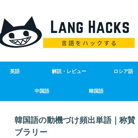
英語
解説・レビュー
ロシア語
中国語
韓国語
韓国語の動機づけ頻出単語｜称賛
ブラリー