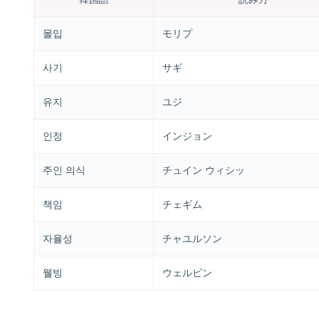
몰입
モリプ
사기
サギ
유지
ユジ
인정
インジョン
주인 의식
チュイン ウィシッ
책임
チェギム
자율성
チャユルソン
웰빙
ウェルビン