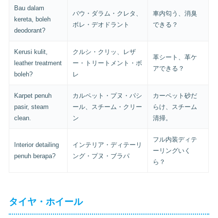
Bau dalam
バウ・ダラム・クレタ、
車内匂う、消臭
kereta, boleh
ボレ・デオドラント
できる？
deodorant?
Kerusi kulit,
クルシ・クリッ、レザ
革シート、革ケ
leather treatment
ー・トリートメント・ボ
アできる？
boleh?
レ
Karpet penuh
カルペット・プヌ・パシ
カーペット砂だ
pasir, steam
ール、スチーム・クリー
らけ、スチーム
clean.
ン
清掃。
フル内装ディテ
Interior detailing
インテリア・ディテーリ
ーリングいく
penuh berapa?
ング・プヌ・ブラパ
ら？
タイヤ・ホイール