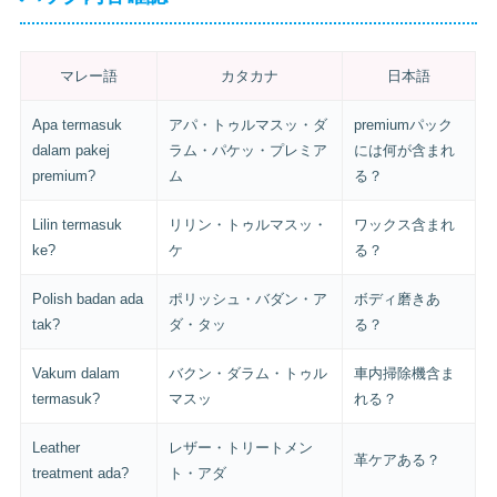
マレー語
カタカナ
日本語
Apa termasuk
アパ・トゥルマスッ・ダ
premiumパック
dalam pakej
ラム・パケッ・プレミア
には何が含まれ
premium?
ム
る？
Lilin termasuk
リリン・トゥルマスッ・
ワックス含まれ
ke?
ケ
る？
Polish badan ada
ポリッシュ・バダン・ア
ボディ磨きあ
tak?
ダ・タッ
る？
Vakum dalam
バクン・ダラム・トゥル
車内掃除機含ま
termasuk?
マスッ
れる？
Leather
レザー・トリートメン
革ケアある？
treatment ada?
ト・アダ