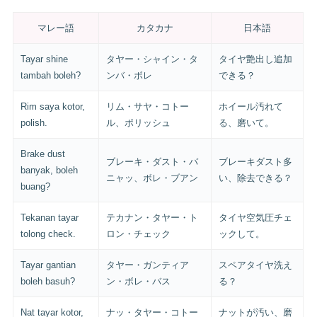
マレー語
カタカナ
日本語
Tayar shine
タヤー・シャイン・タ
タイヤ艶出し追加
tambah boleh?
ンバ・ボレ
できる？
Rim saya kotor,
リム・サヤ・コトー
ホイール汚れて
polish.
ル、ポリッシュ
る、磨いて。
Brake dust
ブレーキ・ダスト・バ
ブレーキダスト多
banyak, boleh
ニャッ、ボレ・ブアン
い、除去できる？
buang?
Tekanan tayar
テカナン・タヤー・ト
タイヤ空気圧チェ
tolong check.
ロン・チェック
ックして。
Tayar gantian
タヤー・ガンティア
スペアタイヤ洗え
boleh basuh?
ン・ボレ・バス
る？
Nat tayar kotor,
ナッ・タヤー・コトー
ナットが汚い、磨