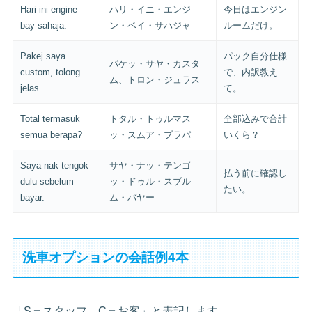
Hari ini engine
ハリ・イニ・エンジ
今日はエンジン
bay sahaja.
ン・ベイ・サハジャ
ルームだけ。
Pakej saya
パック自分仕様
パケッ・サヤ・カスタ
custom, tolong
で、内訳教え
ム、トロン・ジュラス
jelas.
て。
Total termasuk
トタル・トゥルマス
全部込みで合計
semua berapa?
ッ・スムア・ブラパ
いくら？
Saya nak tengok
サヤ・ナッ・テンゴ
払う前に確認し
dulu sebelum
ッ・ドゥル・スブル
たい。
bayar.
ム・バヤー
洗車オプションの会話例4本
「S＝スタッフ、C＝お客」と表記します。