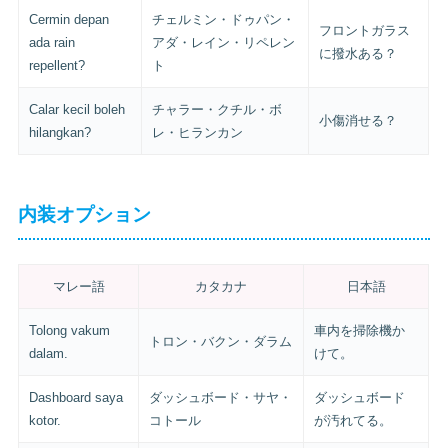
Cermin depan
チェルミン・ドゥパン・
フロントガラス
ada rain
アダ・レイン・リペレン
に撥水ある？
repellent?
ト
Calar kecil boleh
チャラー・クチル・ボ
小傷消せる？
hilangkan?
レ・ヒランカン
内装オプション
マレー語
カタカナ
日本語
Tolong vakum
車内を掃除機か
トロン・バクン・ダラム
dalam.
けて。
Dashboard saya
ダッシュボード・サヤ・
ダッシュボード
kotor.
コトール
が汚れてる。