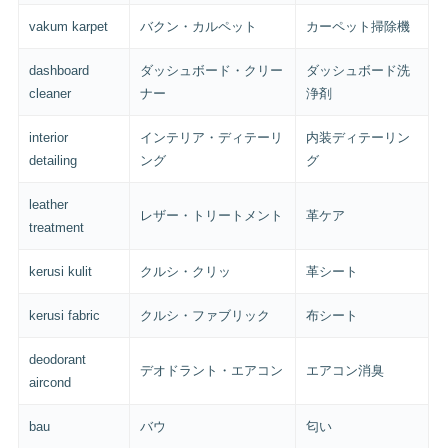
vakum karpet
バクン・カルペット
カーペット掃除機
dashboard
ダッシュボード・クリー
ダッシュボード洗
cleaner
ナー
浄剤
interior
インテリア・ディテーリ
内装ディテーリン
detailing
ング
グ
leather
レザー・トリートメント
革ケア
treatment
kerusi kulit
クルシ・クリッ
革シート
kerusi fabric
クルシ・ファブリック
布シート
deodorant
デオドラント・エアコン
エアコン消臭
aircond
bau
バウ
匂い