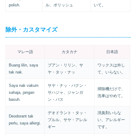
polish.
ル、ポリッシュ
いて。
除外・カスタマイズ
マレー語
カタカナ
日本語
Buang lilin, saya
ブアン・リリン、サ
ワックスは外し
tak nak.
ヤ・タッ・ナッ
て、いらない。
Saya nak vakum
サヤ・ナッ・バクン・
掃除機だけで、
sahaja, jangan
サハジャ、ジャンガ
洗車はやめて。
basuh.
ン・バス
デオドラント・タッ・
消臭剤いらな
Deodorant tak
プルル、サヤ・アレル
い、アレルギー
perlu, saya allergi.
ギー
です。