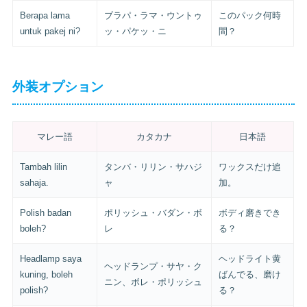
Berapa lama
ブラパ・ラマ・ウントゥ
このパック何時
untuk pakej ni?
ッ・パケッ・ニ
間？
外装オプション
マレー語
カタカナ
日本語
Tambah lilin
タンバ・リリン・サハジ
ワックスだけ追
sahaja.
ャ
加。
Polish badan
ポリッシュ・バダン・ボ
ボディ磨きでき
boleh?
レ
る？
Headlamp saya
ヘッドライト黄
ヘッドランプ・サヤ・ク
kuning, boleh
ばんでる、磨け
ニン、ボレ・ポリッシュ
polish?
る？