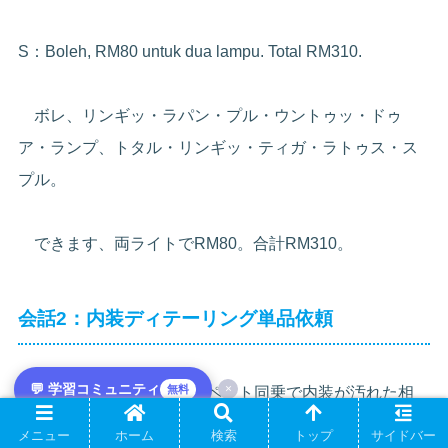
S：Boleh, RM80 untuk dua lampu. Total RM310.
ボレ、リンギッ・ラパン・プル・ウントゥッ・ドゥ
ア・ランプ、トタル・リンギッ・ティガ・ラトゥス・ス
プル。
できます、両ライトでRM80。合計RM310。
会話2：内装ディテーリング単品依頼
💬 学習コミュニティ
×
無料
場面：Bangsarの専門店、ペット同乗で内装が汚れた相
談。
メニュー
ホーム
検索
トップ
サイドバー