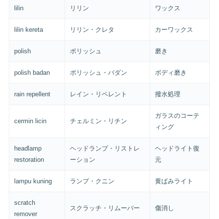
lilin
リリン
ワックス
lilin kereta
リリン・クレタ
カーワックス
polish
ポリッシュ
磨き
polish badan
ポリッシュ・バダン
ボディ磨き
rain repellent
レイン・リペレント
撥水処理
ガラスのコーテ
cermin licin
チェルミン・リチン
ィング
headlamp
ヘッドランプ・リストレ
ヘッドライト復
restoration
ーション
元
lampu kuning
ランプ・クニン
黄ばみライト
scratch
スクラッチ・リムーバー
傷消し
remover