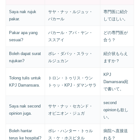
Saya nak rujuk
サヤ・ナッ・ルジュッ・
専門医に紹介
pakar.
パカール
してほしい。
Pakar apa yang
パカール・アパ・ヤン・
どの専門医が
sesuai?
ススアイ
合う？
Boleh dapat surat
ボレ・ダパッ・スラッ・
紹介状もらえ
rujukan?
ルジュカン
ますか？
KPJ
Tolong tulis untuk
トロン・トゥリス・ウン
Damansara宛
KPJ Damansara.
トゥッ・KPJ・ダマンサラ
で書いて。
second
Saya nak second
サヤ・ナッ・セカンド・
opinionも欲し
opinion juga.
オピニオン・ジュガ
い。
Boleh hantar
ボレ・ハンター・トゥル
病院へ直接送
terus ke hospital?
ス・ケ・ホスピタル
れる？