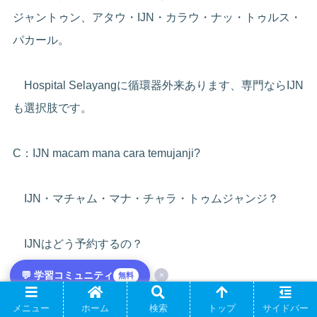
ジャントゥン、アタウ・IJN・カラウ・ナッ・トゥルス・
パカール。
Hospital Selayangに循環器外来あります、専門ならIJN
も選択肢です。
C：IJN macam mana cara temujanji?
IJN・マチャム・マナ・チャラ・トゥムジャンジ？
IJNはどう予約するの？
💬 学習コミュニティ
×
無料
S：Saya bagi surat rujukan, bawa ke IJN. Telefon talian
メニュー
ホーム
検索
トップ
サイドバー
utama, mereka jadual.