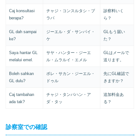
Caj konsultasi
チャジ・コンスルタシ・ブ
診察料いく
berapa?
ラパ
ら？
GL dah sampai
ジーエル・ダ・サンパイ・
GLもう届い
ke?
ケ
た？
Saya hantar GL
サヤ・ハンター・ジーエ
GLはメールで
melalui emel.
ル・ムラルイ・エメル
送ります。
Boleh sahkan
ボレ・サカン・ジーエル・
先にGL確認で
GL dulu?
ドゥル
きますか？
Caj tambahan
チャジ・タンバハン・ア
追加料金あ
ada tak?
ダ・タッ
る？
診察室での確認