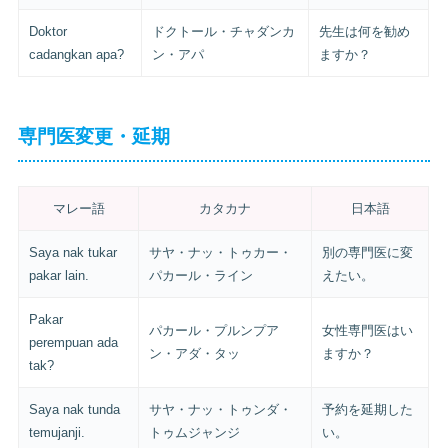
Doktor
ドクトール・チャダンカ
先生は何を勧め
cadangkan apa?
ン・アパ
ますか？
専門医変更・延期
マレー語
カタカナ
日本語
Saya nak tukar
サヤ・ナッ・トゥカー・
別の専門医に変
pakar lain.
パカール・ライン
えたい。
Pakar
パカール・プルンプア
女性専門医はい
perempuan ada
ン・アダ・タッ
ますか？
tak?
Saya nak tunda
サヤ・ナッ・トゥンダ・
予約を延期した
temujanji.
トゥムジャンジ
い。