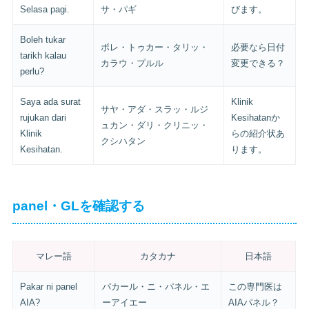
Selasa pagi.
サ・パギ
びます。
Boleh tukar
ボレ・トゥカー・タリッ・
必要なら日付
tarikh kalau
カラウ・プルル
変更できる？
perlu?
Saya ada surat
Klinik
サヤ・アダ・スラッ・ルジ
rujukan dari
Kesihatanか
ュカン・ダリ・クリニッ・
Klinik
らの紹介状あ
クシハタン
Kesihatan.
ります。
panel・GLを確認する
マレー語
カタカナ
日本語
Pakar ni panel
パカール・ニ・パネル・エ
この専門医は
AIA?
ーアイエー
AIAパネル？