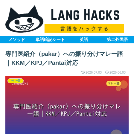
メソッド
単語暗記シート
英語
第二外国語
専門医紹介（pakar）への振り分けマレー語
｜KKM／KPJ／Pantai対応
2026.07.03
2026.06.03
マレー語