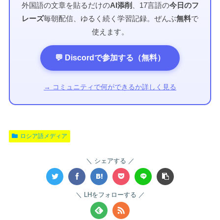
外国語の文章を貼るだけの
AI添削
、17言語の
今日のフ
レーズ
毎朝配信、ゆるく続く学習記録。ぜんぶ
無料
で
使えます。
💬 Discordで参加する（無料）
→ コミュニティで何ができるか詳しく見る
ロシア語メディア
シェアする
LHをフォローする