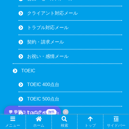
クライアント対応メール
トラブル対応メール
契約・請求メール
お祝い・感情メール
TOEIC
TOEIC 400点台
TOEIC 500点台
💬 学習コミュニティ
×
無料
TOEIC 600点台
メニュー
ホーム
検索
トップ
サイドバー
TOEIC 700点台