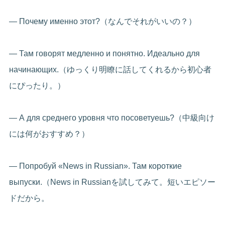
— Почему именно этот?（なんでそれがいいの？）
— Там говорят медленно и понятно. Идеально для
начинающих.（ゆっくり明瞭に話してくれるから初心者
にぴったり。）
— А для среднего уровня что посоветуешь?（中級向け
には何がおすすめ？）
— Попробуй «News in Russian». Там короткие
выпуски.（News in Russianを試してみて。短いエピソー
ドだから。