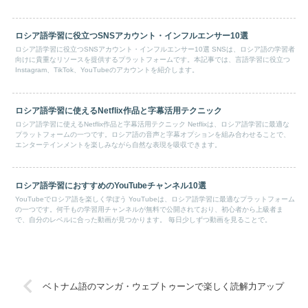
ロシア語学習に役立つSNSアカウント・インフルエンサー10選
ロシア語学習に役立つSNSアカウント・インフルエンサー10選 SNSは、ロシア語の学習者
向けに貴重なリソースを提供するプラットフォームです。本記事では、言語学習に役立つ
Instagram、TikTok、YouTubeのアカウントを紹介します。
ロシア語学習に使えるNetflix作品と字幕活用テクニック
ロシア語学習に使えるNetflix作品と字幕活用テクニック Netflixは、ロシア語学習に最適な
プラットフォームの一つです。ロシア語の音声と字幕オプションを組み合わせることで、
エンターテインメントを楽しみながら自然な表現を吸収できます。
ロシア語学習におすすめのYouTubeチャンネル10選
YouTubeでロシア語を楽しく学ぼう YouTubeは、ロシア語学習に最適なプラットフォーム
の一つです。何千もの学習用チャンネルが無料で公開されており、初心者から上級者ま
で、自分のレベルに合った動画が見つかります。 毎日少しずつ動画を見ることで。
ベトナム語のマンガ・ウェブトゥーンで楽しく読解力アップ