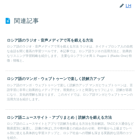
LH
関連記事
ロシア語のラジオ・音声メディアで耳を鍛える方法
ロシア語のラジオ・音声メディアで耳を鍛える方法 ラジオは、ネイティブロシア人の自然
な会話を聞く最高の学習ツールです。本記事では、ロシア語ラジオの活用方法と、効果的
なリスニング学習戦略を紹介します。 主要なロシアラジオ局 1. Радио 1 (Radio One) 特
徴：情報と。
ロシア語のマンガ・ウェブトゥーンで楽しく読解力アップ
ロシア語のマンガ・ウェブトゥーンで楽しく読解力アップ マンガとウェブトゥーンは、言
語学習に非常に効果的なメディアです。視覚的ヒントと簡潔なセリフにより、読解が容易
になり、文化的理解も深まります。 このガイドでは、ロシア語マンガとウェブトゥーンの
活用方法を紹介します。
ロシア語ニュースサイト・アプリまとめ｜読解力を鍛える方法
ロシア語のニュースサイトとアプリで読解力を鍛える方法を完全解説。TACCタス通信など
難易度別に厳選し、語彙の伸ばし方や教科書との組み合わせ術、初中級から上級までレベ
ル別に使える具体的な学習ステップと、ロシア社会への理解も深まる実践的な活用のコツ
を紹介。