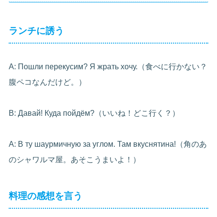
ランチに誘う
A: Пошли перекусим? Я жрать хочу.（食べに行かない？
腹ペコなんだけど。）
B: Давай! Куда пойдём?（いいね！どこ行く？）
A: В ту шаурмичную за углом. Там вкуснятина!（角のあ
のシャワルマ屋。あそこうまいよ！）
料理の感想を言う