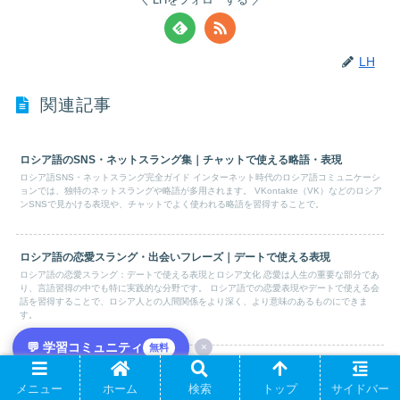
LH
関連記事
ロシア語のSNS・ネットスラング集｜チャットで使える略語・表現
ロシア語SNS・ネットスラング完全ガイド インターネット時代のロシア語コミュニケーシ
ョンでは、独特のネットスラングや略語が多用されます。 VKontakte（VK）などのロシア
ンSNSで見かける表現や、チャットでよく使われる略語を習得することで。
ロシア語の恋愛スラング・出会いフレーズ｜デートで使える表現
ロシア語の恋愛スラング：デートで使える表現とロシア文化 恋愛は人生の重要な部分であ
り、言語習得の中でも特に実践的な分野です。 ロシア語での恋愛表現やデートで使える会
話を習得することで、ロシア人との人間関係をより深く、より意味のあるものにできま
す。
💬 学習コミュニティ
×
無料
ロシア語の若者スラング｜современный молодежный сленг辞典
ロシアZ世代スラング45語。привет・круто・вайб・флексить等の若者語、英語借用の拡
メニュー
ホーム
検索
トップ
サイドバー
大、VK/Telegram文化、ゲーム発ггизи・рофл、恋愛краш・бойфренドまで現代ロシア