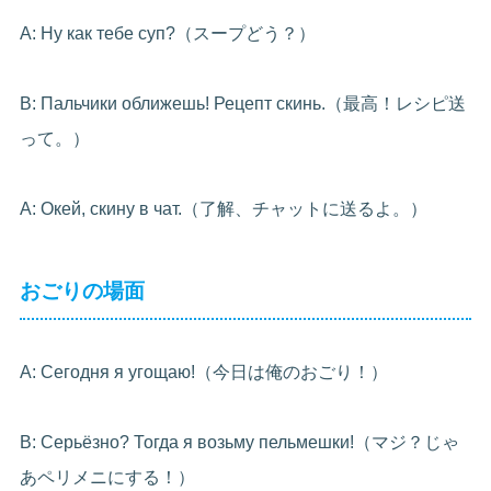
A: Ну как тебе суп?（スープどう？）
B: Пальчики оближешь! Рецепт скинь.（最高！レシピ送
って。）
A: Окей, скину в чат.（了解、チャットに送るよ。）
おごりの場面
A: Сегодня я угощаю!（今日は俺のおごり！）
B: Серьёзно? Тогда я возьму пельмешки!（マジ？じゃ
あペリメニにする！）