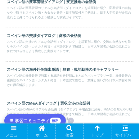
スペイン語の変革管理ダイアログ｜変更推進の会話例
スペイン語の変革管理のリアルな会話例（ダイアログ）を場面別に紹介。変革管理の自然
なやり取りをスペイン語・カタカナ発音・日本語訳付きで解説し、日本人学習者が会話の
流れごと身につけられるよう構成した実践ガイドです。
スペイン語の交渉ダイアログ｜商談の会話例
スペイン語の交渉のリアルな会話例（ダイアログ）を場面別に紹介。交渉の自然なやり取
りをスペイン語・カタカナ発音・日本語訳付きで解説し、日本人学習者が会話の流れごと
身につけられるよう構成した実践ガイドです。
スペイン語の海外赴任頻出単語｜駐在・現地勤務のボキャブラリー
スペイン語の海外赴任で頻出する単語を分野別にまとめたボキャブラリー集。海外赴任の
重要語をスペイン語・カタカナ発音・日本語訳で整理し、意味と使い方を日本人学習者向
けに徹底解説します。
スペイン語のM&Aダイアログ｜買収交渉の会話例
スペイン語のM&Aのリアルな会話例（ダイアログ）を場面別に紹介。M&Aの自然なやり取
りをスペイン語・カタカナ発音・日本語訳付きで解説し、日本人学習者が会話の流れごと
身につけられるよう構成した実践ガイドです。
💬 学習コミュニティ
×
無料
メニュー
ホーム
検索
トップ
サイドバー
スペイン語の動機づけダイアログ｜1on1・士気向上の会話例