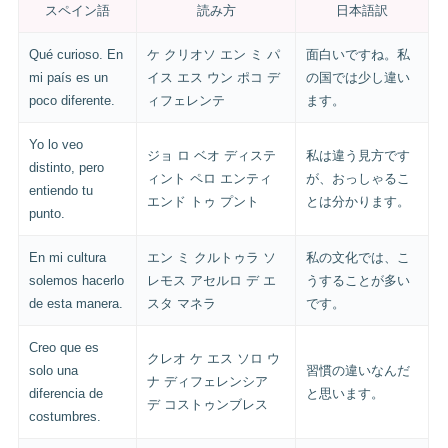
スペイン語
読み方
日本語訳
Qué curioso. En
ケ クリオソ エン ミ パ
面白いですね。私
mi país es un
イス エス ウン ポコ デ
の国では少し違い
poco diferente.
ィフェレンテ
ます。
Yo lo veo
ジョ ロ ベオ ディステ
私は違う見方です
distinto, pero
ィント ペロ エンティ
が、おっしゃるこ
entiendo tu
エンド トゥ プント
とは分かります。
punto.
En mi cultura
エン ミ クルトゥラ ソ
私の文化では、こ
solemos hacerlo
レモス アセルロ デ エ
うすることが多い
de esta manera.
スタ マネラ
です。
Creo que es
クレオ ケ エス ソロ ウ
solo una
習慣の違いなんだ
ナ ディフェレンシア
diferencia de
と思います。
デ コストゥンブレス
costumbres.