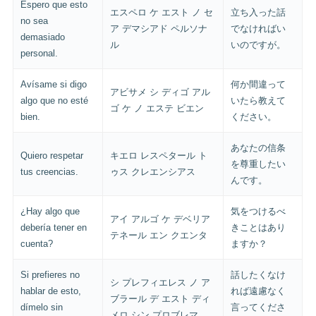
Espero que esto
エスペロ ケ エスト ノ セ
立ち入った話
no sea
ア デマシアド ペルソナ
でなければい
demasiado
ル
いのですが。
personal.
Avísame si digo
何か間違って
アビサメ シ ディゴ アル
algo que no esté
いたら教えて
ゴ ケ ノ エステ ビエン
bien.
ください。
あなたの信条
Quiero respetar
キエロ レスペタール ト
を尊重したい
tus creencias.
ゥス クレエンシアス
んです。
¿Hay algo que
気をつけるべ
アイ アルゴ ケ デベリア
debería tener en
きことはあり
テネール エン クエンタ
cuenta?
ますか？
Si prefieres no
話したくなけ
シ プレフィエレス ノ ア
hablar de esto,
れば遠慮なく
ブラール デ エスト ディ
dímelo sin
言ってくださ
メロ シン プロブレマ