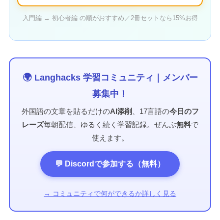
入門編 → 初心者編 の順がおすすめ／2冊セットなら15%お得
🌍 Langhacks 学習コミュニティ｜メンバー
募集中！
外国語の文章を貼るだけの
AI添削
、17言語の
今日のフ
レーズ
毎朝配信、ゆるく続く学習記録。ぜんぶ
無料
で
使えます。
💬 Discordで参加する（無料）
→ コミュニティで何ができるか詳しく見る