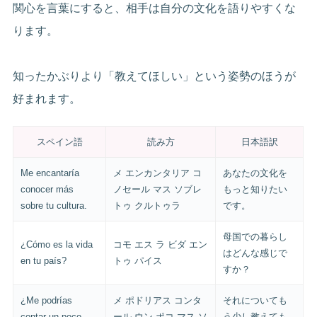
関心を言葉にすると、相手は自分の文化を語りやすくな
ります。
知ったかぶりより「教えてほしい」という姿勢のほうが
好まれます。
スペイン語
読み方
日本語訳
Me encantaría
メ エンカンタリア コ
あなたの文化を
conocer más
ノセール マス ソブレ
もっと知りたい
sobre tu cultura.
トゥ クルトゥラ
です。
母国での暮らし
¿Cómo es la vida
コモ エス ラ ビダ エン
はどんな感じで
en tu país?
トゥ パイス
すか？
¿Me podrías
メ ポドリアス コンタ
それについても
contar un poco
ール ウン ポコ マス ソ
う少し教えても