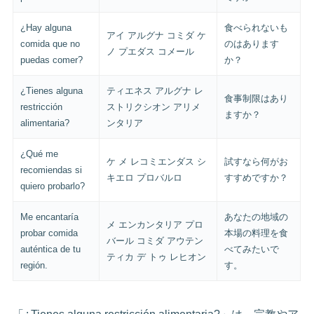
¿Hay alguna
食べられないも
アイ アルグナ コミダ ケ
comida que no
のはあります
ノ プエダス コメール
puedas comer?
か？
¿Tienes alguna
ティエネス アルグナ レ
食事制限はあり
restricción
ストリクシオン アリメ
ますか？
alimentaria?
ンタリア
¿Qué me
ケ メ レコミエンダス シ
試すなら何がお
recomiendas si
キエロ プロバルロ
すすめですか？
quiero probarlo?
Me encantaría
あなたの地域の
メ エンカンタリア プロ
probar comida
本場の料理を食
バール コミダ アウテン
auténtica de tu
べてみたいで
ティカ デ トゥ レヒオン
región.
す。