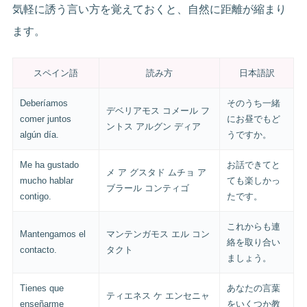
気軽に誘う言い方を覚えておくと、自然に距離が縮まり
ます。
スペイン語
読み方
日本語訳
Deberíamos
そのうち一緒
デベリアモス コメール フ
comer juntos
にお昼でもど
ントス アルグン ディア
algún día.
うですか。
Me ha gustado
お話できてと
メ ア グスタド ムチョ ア
mucho hablar
ても楽しかっ
ブラール コンティゴ
contigo.
たです。
これからも連
Mantengamos el
マンテンガモス エル コン
絡を取り合い
contacto.
タクト
ましょう。
Tienes que
あなたの言葉
ティエネス ケ エンセニャ
enseñarme
をいくつか教