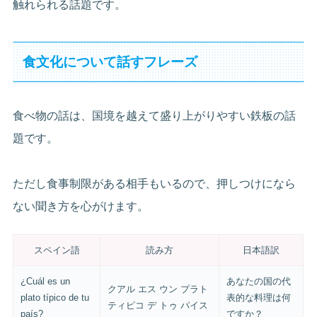
触れられる話題です。
食文化について話すフレーズ
食べ物の話は、国境を越えて盛り上がりやすい鉄板の話
題です。
ただし食事制限がある相手もいるので、押しつけになら
ない聞き方を心がけます。
スペイン語
読み方
日本語訳
¿Cuál es un
あなたの国の代
クアル エス ウン プラト
plato típico de tu
表的な料理は何
ティピコ デ トゥ パイス
país?
ですか？