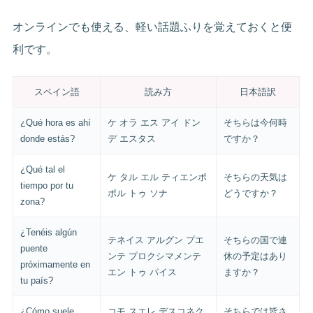
オンラインでも使える、軽い話題ふりを覚えておくと便
利です。
スペイン語
読み方
日本語訳
¿Qué hora es ahí
ケ オラ エス アイ ドン
そちらは今何時
donde estás?
デ エスタス
ですか？
¿Qué tal el
ケ タル エル ティエンポ
そちらの天気は
tiempo por tu
ポル トゥ ソナ
どうですか？
zona?
¿Tenéis algún
テネイス アルグン プエ
そちらの国で連
puente
ンテ プロクシマメンテ
休の予定はあり
próximamente en
エン トゥ パイス
ますか？
tu país?
¿Cómo suele
コモ スエレ デスコネク
そちらでは皆さ