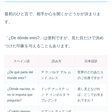
最初のひと言で、相手が心を開くかどうかが決まりま
す。
「¿De dónde eres?」は便利ですが、見た目だけで決め
つけた印象を与えることもあります。
スペイン語
読み方
日本語訳
¿De qué parte del
デ ケ パルテ デル ム
世界のどのあたり
mundo eres?
ンド エレス
のご出身ですか？
¿Dónde naciste, si
ドンデ ナシステ シ
差し支えなけれ
no te importa que
ノ テ インポルタ ケ
ば、どこでお生ま
pregunte?
プレグンテ
れですか？
¿Cuánto tiempo
クアント ティエンポ