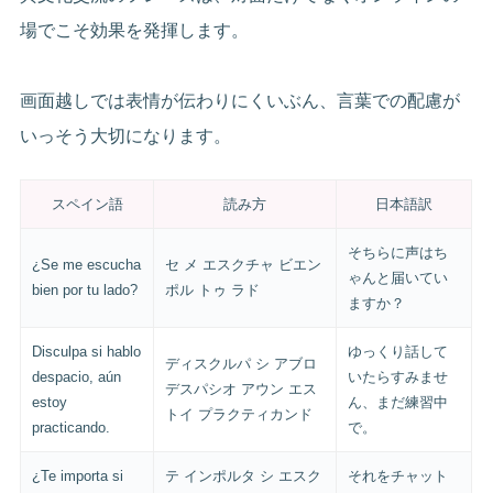
場でこそ効果を発揮します。
画面越しでは表情が伝わりにくいぶん、言葉での配慮が
いっそう大切になります。
スペイン語
読み方
日本語訳
そちらに声はち
¿Se me escucha
セ メ エスクチャ ビエン
ゃんと届いてい
bien por tu lado?
ポル トゥ ラド
ますか？
Disculpa si hablo
ゆっくり話して
ディスクルパ シ アブロ
despacio, aún
いたらすみませ
デスパシオ アウン エス
estoy
ん、まだ練習中
トイ プラクティカンド
practicando.
で。
¿Te importa si
テ インポルタ シ エスク
それをチャット