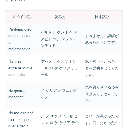
スペイン語
読み方
日本語訳
Perdona, creo
ペルドナ クレオ ケ ア
que ha habido
すみません、誤解が
アビド ウン マレンテ
un
あったみたいです。
ンディド
malentendido.
Déjame
デハメ エクスプリカ
私の言いたかったこ
explicar lo que
ール ロ ケ ケリア デシ
とを説明させてくだ
quería decir.
ール
さい。
気を悪くさせるつも
No quería
ノ ケリア オフェンデ
りはありませんでし
ofenderte.
ルテ
た。
No me expresé
ノ メ エクスプレセ ビ
言い方が悪かったで
bien. Lo que
エン ロ ケ ケリア デシ
す。言いたかったの
quería decir