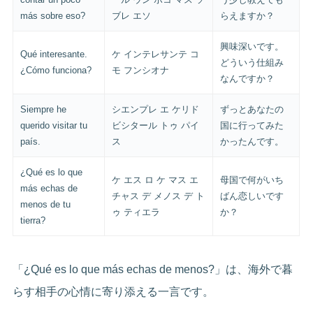
más sobre eso?
ブレ エソ
らえますか？
興味深いです。
Qué interesante.
ケ インテレサンテ コ
どういう仕組み
¿Cómo funciona?
モ フンシオナ
なんですか？
Siempre he
シエンプレ エ ケリド
ずっとあなたの
querido visitar tu
ビシタール トゥ パイ
国に行ってみた
país.
ス
かったんです。
¿Qué es lo que
ケ エス ロ ケ マス エ
母国で何がいち
más echas de
チャス デ メノス デ ト
ばん恋しいです
menos de tu
ゥ ティエラ
か？
tierra?
「¿Qué es lo que más echas de menos?」は、海外で暮
らす相手の心情に寄り添える一言です。