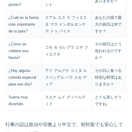
ありますか？
pronto?
ント
¿Cuál es la fiesta
クアル エス ラ フィエス
あなたの国で最
más importante
タ マス インポルタンテ
大の祝日は何で
de tu país?
デ トゥ パイス
すか？
¿Cómo se
その祝日はどう
コモ セ セレブラ エサ フ
celebra esa
祝われるのです
ィエスタ
fiesta?
か？
¿Hay alguna
アイ アルグナ コミダ エ
その日に食べる
comida especial
スペシアル パラ エセ デ
特別な料理はあ
para ese día?
ィア
りますか？
Suena muy
スエナ ムイ ディベルテ
とても楽しそう
divertido.
ィド
ですね。
行事の話は政治や宗教より中立で、初対面でも安心して