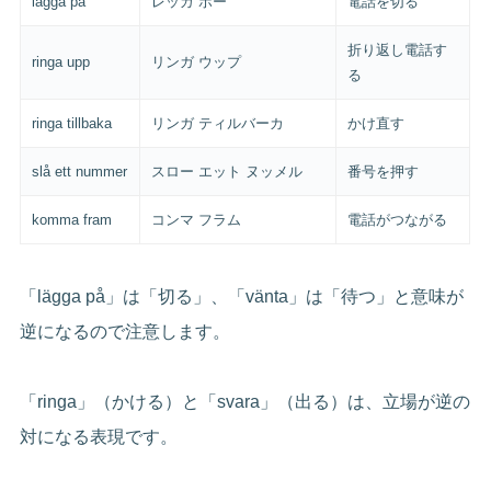
lägga på
レッガ ポー
電話を切る
折り返し電話す
ringa upp
リンガ ウップ
る
ringa tillbaka
リンガ ティルバーカ
かけ直す
slå ett nummer
スロー エット ヌッメル
番号を押す
komma fram
コンマ フラム
電話がつながる
「lägga på」は「切る」、「vänta」は「待つ」と意味が
逆になるので注意します。
「ringa」（かける）と「svara」（出る）は、立場が逆の
対になる表現です。