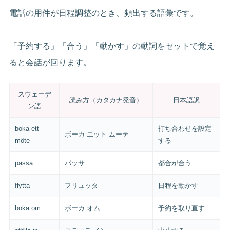
電話の用件が日程調整のとき、頻出する語彙です。
「予約する」「合う」「動かす」の動詞をセットで覚え
ると会話が回ります。
スウェーデ
読み方（カタカナ発音）
日本語訳
ン語
boka ett
打ち合わせを設定
ボーカ エット ムーテ
möte
する
passa
パッサ
都合が合う
flytta
フリュッタ
日程を動かす
boka om
ボーカ オム
予約を取り直す