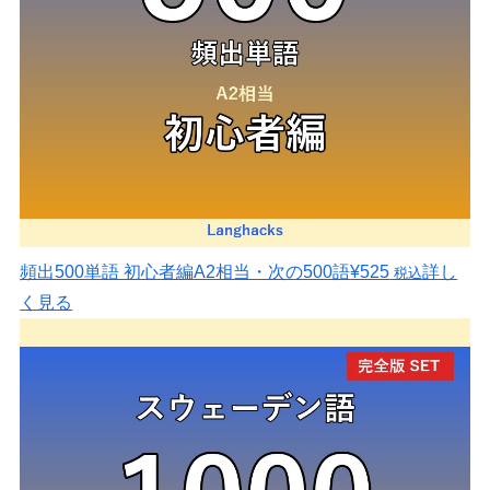
頻出500単語 初心者編
A2相当・次の500語
¥525
詳し
税込
く見る