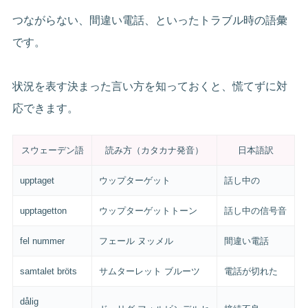
つながらない、間違い電話、といったトラブル時の語彙
です。
状況を表す決まった言い方を知っておくと、慌てずに対
応できます。
スウェーデン語
読み方（カタカナ発音）
日本語訳
upptaget
ウップターゲット
話し中の
upptagetton
ウップターゲットトーン
話し中の信号音
fel nummer
フェール ヌッメル
間違い電話
samtalet bröts
サムターレット ブルーツ
電話が切れた
dålig