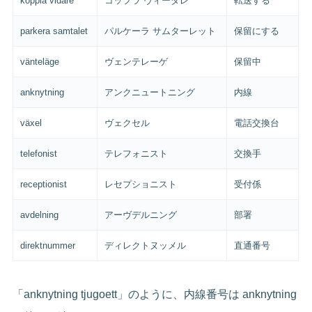
koppla vidare
コップラ ヴィーダレ
転送する
parkera samtalet
パルケーラ サムターレット
保留にする
vänteläge
ヴェンテレーゲ
保留中
anknytning
アンクニュートニング
内線
växel
ヴェクセル
電話交換台
telefonist
テレフォニスト
交換手
receptionist
レセプショニスト
受付係
avdelning
アーヴデルニング
部署
direktnummer
ディレクトヌッメル
直通番号
「anknytning tjugoett」のように、内線番号は anknytning