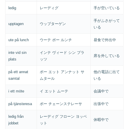
ledig
レーディグ
手が空いている
手がふさがって
upptagen
ウップターゲン
いる
ute på lunch
ウーテ ポー ルンチ
昼食で外出中
inte vid sin
インテ ヴィード シン プラ
席を外している
plats
ッツ
på ett annat
ポー エット アンナット サ
他の電話に出て
samtal
ムタール
いる
i ett möte
イ エット ムーテ
会議中で
på tjänsteresa
ポー チェーンステレーサ
出張中で
ledig från
レーディグ フローン ヨッベ
休暇中で
jobbet
ット