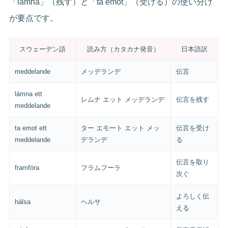
「lämna」（残す）と「ta emot」（受ける）の使い分け
が要点です。
スウェーデン語
読み方（カタカナ発音）
日本語訳
meddelande
メッデランデ
伝言
lämna ett
レムナ エット メッデランデ
伝言を残す
meddelande
ta emot ett
ター エモート エット メッ
伝言を受け
meddelande
デランデ
る
伝言を取り
framföra
フラムフーラ
次ぐ
よろしく伝
hälsa
ヘルサ
える