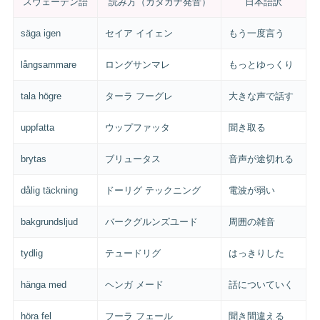
スウェーデン語
読み方（カタカナ発音）
日本語訳
säga igen
セイア イイェン
もう一度言う
långsammare
ロングサンマレ
もっとゆっくり
tala högre
ターラ フーグレ
大きな声で話す
uppfatta
ウップファッタ
聞き取る
brytas
ブリュータス
音声が途切れる
dålig täckning
ドーリグ テックニング
電波が弱い
bakgrundsljud
バークグルンズユード
周囲の雑音
tydlig
テュードリグ
はっきりした
hänga med
ヘンガ メード
話についていく
höra fel
フーラ フェール
聞き間違える