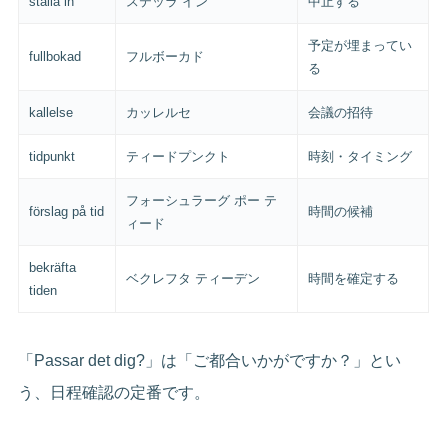
ställa in
ステッラ イン
中止する
予定が埋まってい
fullbokad
フルボーカド
る
kallelse
カッレルセ
会議の招待
tidpunkt
ティードプンクト
時刻・タイミング
フォーシュラーグ ポー テ
förslag på tid
時間の候補
ィード
bekräfta
ベクレフタ ティーデン
時間を確定する
tiden
「Passar det dig?」は「ご都合いかがですか？」とい
う、日程確認の定番です。