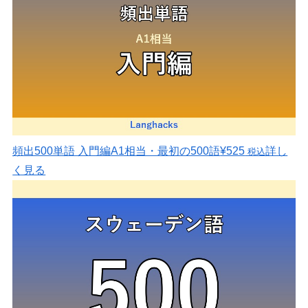
頻出500単語 入門編
A1相当・最初の500語
¥525
詳し
税込
く見る