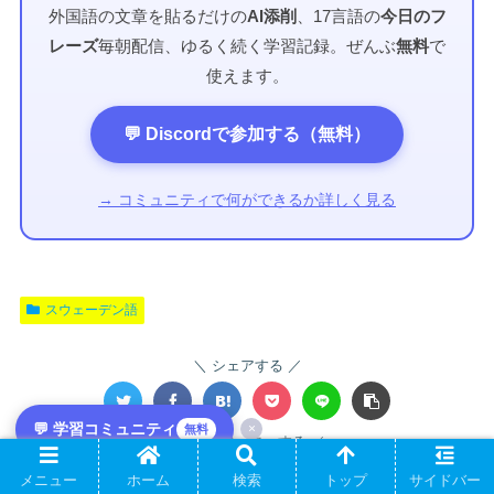
外国語の文章を貼るだけの
AI添削
、17言語の
今日のフ
レーズ
毎朝配信、ゆるく続く学習記録。ぜんぶ
無料
で
使えます。
💬 Discordで参加する（無料）
→ コミュニティで何ができるか詳しく見る
スウェーデン語
シェアする
💬 学習コミュニティ
×
無料
LHをフォローする
メニュー
ホーム
検索
トップ
サイドバー