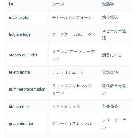
lur
ルール
受話器
mobiltelefon
モビールテレフォーン
携帯電話
スピーカー通
högtalarläge
フーグターラルレーゲ
話
ステンガ アーヴ ユーデ
stänga av ljudet
消音にする
ット
telefonmöte
テレフォンムーテ
電話会議
ヌッメルプレセンタシ
発信者番号表
nummerpresentation
ョーン
示
riktnummer
リクトヌッメル
市外局番
フリーダイヤ
gratisnummer
グラーティスヌッメル
ル