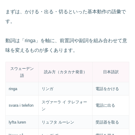
まずは、かける・出る・切るといった基本動作の語彙で
す。
動詞は「ringa」を軸に、前置詞や副詞を組み合わせて意
味を変えるものが多くあります。
スウェーデン
読み方（カタカナ発音）
日本語訳
語
ringa
リンガ
電話をかける
スヴァーラ イ テレフォー
svara i telefon
電話に出る
ン
lyfta luren
リュフタ ルーレン
受話器を取る